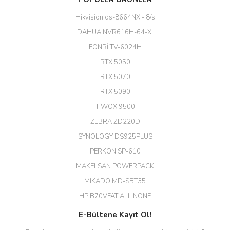
Hikvision ds-8664NXI-I8/s
DAHUA NVR616H-64-XI
FONRİ TV-6024H
RTX 5050
RTX 5070
RTX 5090
TİWOX 9500
ZEBRA ZD220D
SYNOLOGY DS925PLUS
PERKON SP-610
MAKELSAN POWERPACK
MIKADO MD-SBT35
HP B70VFAT ALLINONE
E-Bültene Kayıt Ol!