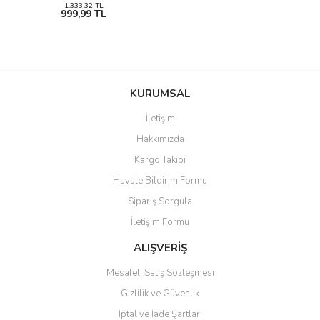
1.333,32 TL
999,99 TL
KURUMSAL
İletişim
Hakkımızda
Kargo Takibi
Havale Bildirim Formu
Sipariş Sorgula
İletişim Formu
ALIŞVERİŞ
Mesafeli Satış Sözleşmesi
Gizlilik ve Güvenlik
İptal ve İade Şartları