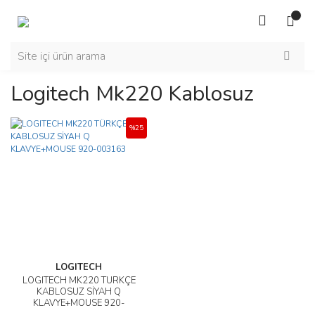
Logitech Mk220 Kablosuz
%25
LOGITECH
LOGITECH MK220 TÜRKÇE
KABLOSUZ SİYAH Q
KLAVYE+MOUSE 920-
003163