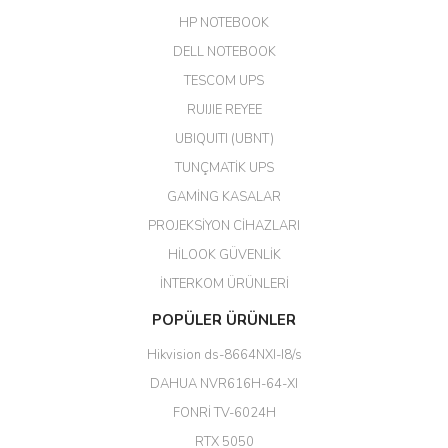
GÜRKAN KETHÜDAOĞLU |
04/04/2026
HP NOTEBOOK
DELL NOTEBOOK
Kargo çok hızlı. Ertesi gün
TESCOM UPS
teslim. Dahua intercom da
harikaymış.
RUIJIE REYEE
UBIQUITI (UBNT)
M... N... | 09/02/2026
TUNÇMATİK UPS
Her şey için teşekkür ederim çok
GAMİNG KASALAR
kaliteli bir firmasınız çok kaliteli
PROJEKSİYON CİHAZLARI
ürün satıyorsunuz
HİLOOK GÜVENLİK
Erdal Cingöz | 07/02/2026
İNTERKOM ÜRÜNLERİ
Başarılı. Bu vasıfta bir ürünü bu
POPÜLER ÜRÜNLER
kadar uygun fiyata bulabilmek
büyük şans. Güvenliticaret
Hikvision ds-8664NXI-I8/s
ekibine teşekkür ediyorum.
(HIKVISION DS-3E0326P-E/M(B)
DAHUA NVR616H-64-XI
24 Port Switch)
FONRİ TV-6024H
A... G... | 26/12/2025
RTX 5050