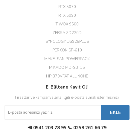
RTX 5070
Hızlı ve güvenli.
RTX 5090
EROL ÇAKMAK | 26/12/2025
TİWOX 9500
ZEBRA ZD220D
Hızlı teslimat uygun fiyat için
SYNOLOGY DS925PLUS
tşkler.
PERKON SP-610
M... T... | 23/12/2025
MAKELSAN POWERPACK
MIKADO MD-SBT35
Deneyimini Paylaş
Diğer yorumları göster
HP B70VFAT ALLINONE
E-Bültene Kayıt Ol!
Fırsatlar ve kampanyalarla ilgili e-posta almak ister misiniz?
EKLE
📲 0541 203 78 95 📞 0258 261 66 79