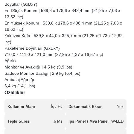
Boyutlar (GxDxY)
En Düşük Konum | 539,8 x 178,6 x 343,4 mm (21,25 x 7,03 x
13,52 inç)
En Yüksek Konum | 539,8 x 178,6 x 498,4 mm (21,25 x 7,03 x
19,62 inç)
Yalnızca Kafa | 539,8 x 44,0 x 325,7 mm (21,25 x 1,73 x 12,82
inç)
Paketleme Boyutları (GxDxY)
710,0 x 111,0 x 421,0 mm (27,95 x 4,37 x 16,57 inç)
Ağırlık
Monitör ve Ayaklığı | 4,5 kg (9,9 lbs)
Sadece Monitör Başlığı | 2,9 kg (6,4 lbs)
Ambalaj Ağırlığı
6,4 kg (14,1 lbs)
Özellikler
Kullanım Alanı
İş / Ev
Dokunmatik Ekran
Yok
Tepki Süresi
6 Ms
Ips Panel / Mva Panel
W-LED