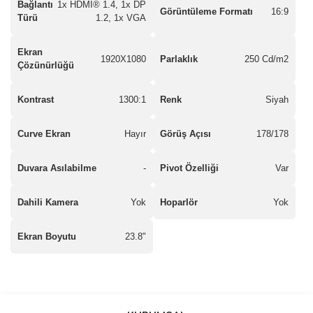
Bağlantı
1x HDMI® 1.4, 1x DP
Görüntüleme Formatı
16:9
Türü
1.2, 1x VGA
Ekran
1920X1080
Parlaklık
250 Cd/m2
Çözünürlüğü
Kontrast
1300:1
Renk
Siyah
Curve Ekran
Hayır
Görüş Açısı
178/178
Duvara Asılabilme
-
Pivot Özelliği
Var
Dahili Kamera
Yok
Hoparlör
Yok
Ekran Boyutu
23.8"
saolun
Bu ürüne ilk yorumu siz yapın!