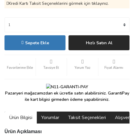
Kredi Kartı Taksit Seçeneklerini görmek için tıklayınız.
Sepete Ekle
Hızlı Satın Al
Tavsiye Et
Yorum Yaz
Fiyat Alarmı
Pazaryeri mağazamızdan ek ücretle satın alabilirsiniz. GarantiPay
ile kart bilgisi girmeden ödeme yapabilirsiniz.
Ürün Bilgisi
Yorumlar
Taksit Seçenekleri
Alışveri
Ürün Açıklaması