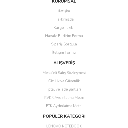
Ü... D... | 20/07/2026
KURUMSAL
İletişim
6 adet ıp kamera aldım gayet
Yorum Yaz
Hakkımızda
güzel paketlenmiş ama yanında
hediye olarak bu alan kamera
Kargo Takibi
ile 24 izlenmektedir diye küçük
bir tabela olsa daha hoş
Havale Bildirim Formu
olurdu
Sipariş Sorgula
Barış Başaran | 04/07/2026
İletişim Formu
ALIŞVERİŞ
hızlı güvenli bir alışveriş oldu
Mesafeli Satış Sözleşmesi
Yalçın Kaya | 20/06/2026
Gizlilik ve Güvenlik
GÜVENİLİR SİTE
İptal ve İade Şartları
KVKK Aydınlatma Metni
ahmet yiğit | 29/04/2026
ETK Aydınlatma Metni
Aldığım ürün kapalı kutu teslim
POPÜLER KATEGORİ
edildi. Teşekkür ederim.
LENOVO NOTEBOOK