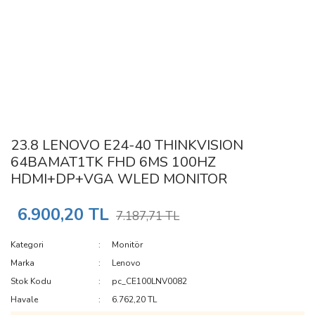
23.8 LENOVO E24-40 THINKVISION
64BAMAT1TK FHD 6MS 100HZ
HDMI+DP+VGA WLED MONITOR
6.900,20 TL
7.187,71 TL
Kategori
Monitör
Marka
Lenovo
Stok Kodu
pc_CE100LNV0082
Havale
6.762,20 TL