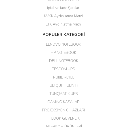
GÜVENİLİR SİTE
İptal ve İade Şartları
KVKK Aydınlatma Metni
ahmet yiğit | 29/04/2026
ETK Aydınlatma Metni
Aldığım ürün kapalı kutu teslim
POPÜLER KATEGORİ
edildi. Teşekkür ederim.
LENOVO NOTEBOOK
GÜRKAN KETHÜDAOĞLU |
04/04/2026
HP NOTEBOOK
DELL NOTEBOOK
Kargo çok hızlı. Ertesi gün
TESCOM UPS
teslim. Dahua intercom da
harikaymış.
RUIJIE REYEE
UBIQUITI (UBNT)
M... N... | 09/02/2026
TUNÇMATİK UPS
Her şey için teşekkür ederim çok
GAMİNG KASALAR
kaliteli bir firmasınız çok kaliteli
PROJEKSİYON CİHAZLARI
ürün satıyorsunuz
HİLOOK GÜVENLİK
Erdal Cingöz | 07/02/2026
İNTERKOM ÜRÜNLERİ