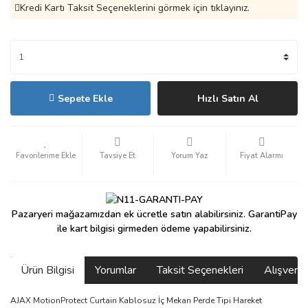
Kredi Kartı Taksit Seçeneklerini görmek için tıklayınız.
Sepete Ekle
Hızlı Satın Al
Tavsiye Et
Yorum Yaz
Fiyat Alarmı
Pazaryeri mağazamızdan ek ücretle satın alabilirsiniz. GarantiPay
ile kart bilgisi girmeden ödeme yapabilirsiniz.
Ürün Bilgisi
Yorumlar
Taksit Seçenekleri
Alışveri
AJAX MotionProtect Curtain Kablosuz İç Mekan Perde Tipi Hareket