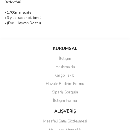
Dedektörü
• 1700m mesafe
• 3 yıl'a kadar pil ömrü
• (Evcil Hayvan Dostu)
saolun
Bu ürüne ilk yorumu siz yapın!
Ü... D... | 20/07/2026
KURUMSAL
İletişim
6 adet ıp kamera aldım gayet
Yorum Yaz
Hakkımızda
güzel paketlenmiş ama yanında
hediye olarak bu alan kamera
Kargo Takibi
ile 24 izlenmektedir diye küçük
bir tabela olsa daha hoş
Havale Bildirim Formu
olurdu
Sipariş Sorgula
Barış Başaran | 04/07/2026
İletişim Formu
ALIŞVERİŞ
hızlı güvenli bir alışveriş oldu
Mesafeli Satış Sözleşmesi
Yalçın Kaya | 20/06/2026
Gizlilik ve Güvenlik