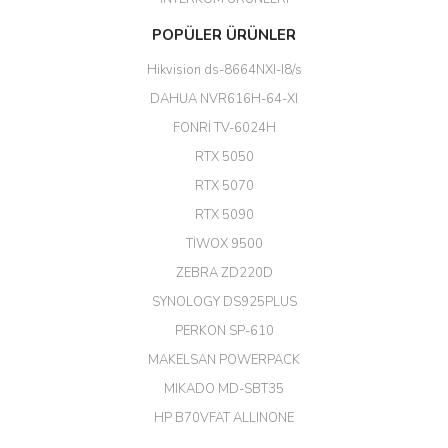
Başarılı. Bu vasıfta bir ürünü bu
POPÜLER ÜRÜNLER
kadar uygun fiyata bulabilmek
büyük şans. Güvenliticaret
Hikvision ds-8664NXI-I8/s
ekibine teşekkür ediyorum.
(HIKVISION DS-3E0326P-E/M(B)
DAHUA NVR616H-64-XI
24 Port Switch)
FONRİ TV-6024H
A... G... | 26/12/2025
RTX 5050
RTX 5070
Hızlı ve güvenli.
RTX 5090
EROL ÇAKMAK | 26/12/2025
TİWOX 9500
ZEBRA ZD220D
Hızlı teslimat uygun fiyat için
SYNOLOGY DS925PLUS
tşkler.
PERKON SP-610
M... T... | 23/12/2025
MAKELSAN POWERPACK
MIKADO MD-SBT35
Deneyimini Paylaş
Diğer yorumları göster
HP B70VFAT ALLINONE