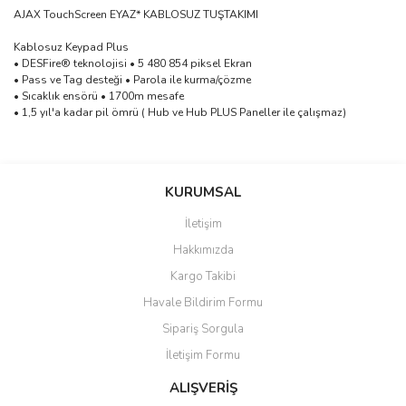
AJAX TouchScreen EYAZ* KABLOSUZ TUŞTAKIMI
Kablosuz Keypad Plus
• DESFire® teknolojisi • 5 480 854 piksel Ekran
• Pass ve Tag desteği • Parola ile kurma/çözme
• Sıcaklık ensörü • 1700m mesafe
• 1,5 yıl'a kadar pil ömrü ( Hub ve Hub PLUS Paneller ile çalışmaz)
saolun
Bu ürüne ilk yorumu siz yapın!
Ü... D... | 20/07/2026
KURUMSAL
İletişim
6 adet ıp kamera aldım gayet
Yorum Yaz
Hakkımızda
güzel paketlenmiş ama yanında
hediye olarak bu alan kamera
Kargo Takibi
ile 24 izlenmektedir diye küçük
bir tabela olsa daha hoş
Havale Bildirim Formu
olurdu
Sipariş Sorgula
Barış Başaran | 04/07/2026
İletişim Formu
ALIŞVERİŞ
hızlı güvenli bir alışveriş oldu