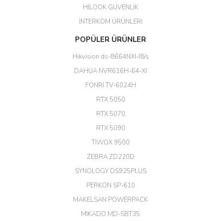
HİLOOK GÜVENLİK
Erdal Cingöz | 07/02/2026
İNTERKOM ÜRÜNLERİ
Başarılı. Bu vasıfta bir ürünü bu
POPÜLER ÜRÜNLER
kadar uygun fiyata bulabilmek
büyük şans. Güvenliticaret
Hikvision ds-8664NXI-I8/s
ekibine teşekkür ediyorum.
(HIKVISION DS-3E0326P-E/M(B)
DAHUA NVR616H-64-XI
24 Port Switch)
FONRİ TV-6024H
A... G... | 26/12/2025
RTX 5050
RTX 5070
Hızlı ve güvenli.
RTX 5090
EROL ÇAKMAK | 26/12/2025
TİWOX 9500
ZEBRA ZD220D
Hızlı teslimat uygun fiyat için
SYNOLOGY DS925PLUS
tşkler.
PERKON SP-610
M... T... | 23/12/2025
MAKELSAN POWERPACK
MIKADO MD-SBT35
Deneyimini Paylaş
Diğer yorumları göster