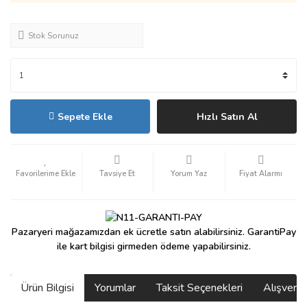
Stok Sorunuz
Sepete Ekle
Hızlı Satın Al
Tavsiye Et
Yorum Yaz
Fiyat Alarmı
Pazaryeri mağazamızdan ek ücretle satın alabilirsiniz. GarantiPay
ile kart bilgisi girmeden ödeme yapabilirsiniz.
Ürün Bilgisi
Yorumlar
Taksit Seçenekleri
Alışveri