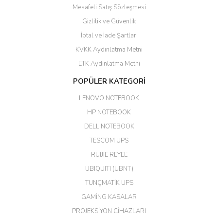
Mesafeli Satış Sözleşmesi
Yalçın Kaya | 20/06/2026
Gizlilik ve Güvenlik
GÜVENİLİR SİTE
İptal ve İade Şartları
KVKK Aydınlatma Metni
ahmet yiğit | 29/04/2026
ETK Aydınlatma Metni
Aldığım ürün kapalı kutu teslim
POPÜLER KATEGORİ
edildi. Teşekkür ederim.
LENOVO NOTEBOOK
GÜRKAN KETHÜDAOĞLU |
04/04/2026
HP NOTEBOOK
DELL NOTEBOOK
Kargo çok hızlı. Ertesi gün
TESCOM UPS
teslim. Dahua intercom da
harikaymış.
RUIJIE REYEE
UBIQUITI (UBNT)
M... N... | 09/02/2026
TUNÇMATİK UPS
Her şey için teşekkür ederim çok
GAMİNG KASALAR
kaliteli bir firmasınız çok kaliteli
PROJEKSİYON CİHAZLARI
ürün satıyorsunuz