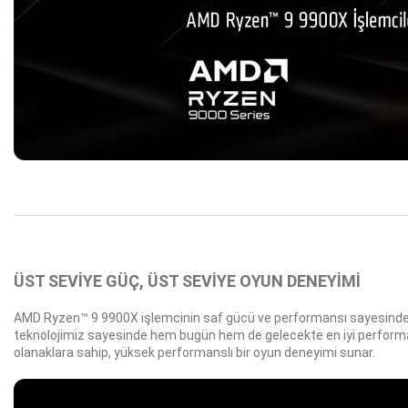
ÜST SEVİYE GÜÇ, ÜST SEVİYE OYUN DENEYİMİ​
AMD Ryzen™ 9 9900X işlemcinin saf gücü ve performansı sayesinde zafe
teknolojimiz sayesinde hem bugün hem de gelecekte en iyi performan
olanaklara sahip, yüksek performanslı bir oyun deneyimi sunar.