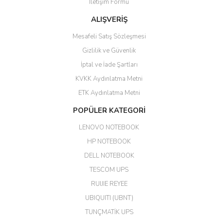
İletişim Formu
ALIŞVERİŞ
hızlı güvenli bir alışveriş oldu
Mesafeli Satış Sözleşmesi
Yalçın Kaya | 20/06/2026
Gizlilik ve Güvenlik
GÜVENİLİR SİTE
İptal ve İade Şartları
KVKK Aydınlatma Metni
ahmet yiğit | 29/04/2026
ETK Aydınlatma Metni
Aldığım ürün kapalı kutu teslim
POPÜLER KATEGORİ
edildi. Teşekkür ederim.
LENOVO NOTEBOOK
GÜRKAN KETHÜDAOĞLU |
04/04/2026
HP NOTEBOOK
DELL NOTEBOOK
Kargo çok hızlı. Ertesi gün
TESCOM UPS
teslim. Dahua intercom da
harikaymış.
RUIJIE REYEE
UBIQUITI (UBNT)
M... N... | 09/02/2026
TUNÇMATİK UPS