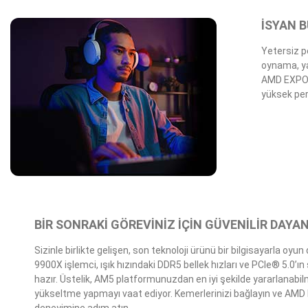
İSYAN 
Yetersiz p
oynama, ya
AMD EXPO™1 
yüksek per
BİR SONRAKİ GÖREVİNİZ İÇİN GÜVENİLİR DAYAN
Sizinle birlikte gelişen, son teknoloji ürünü bir bilgisayarla oy
9900X işlemci, ışık hızındaki DDR5 bellek hızları ve PCIe® 5.0’
hazır. Üstelik, AM5 platformunuzdan en iyi şekilde yararlanabil
yükseltme yapmayı vaat ediyor. Kemerlerinizi bağlayın ve AMD 