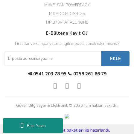
MAKELSAN POWERPACK
MIKADO MD-SBT35
Deneyimini Paylaş
Diğer yorumları göster
HP B70VFAT ALLINONE
E-Bültene Kayıt Ol!
Fırsatlar ve kampanyalarla ilgili e-posta almak ister misiniz?
EKLE
📲 0541 203 78 95 📞 0258 261 66 79
Güven Bilgisayar & Elektronik © 2026 Tüm hakları saklıdır.
Bize Yazın
ile
ideasoft
e-