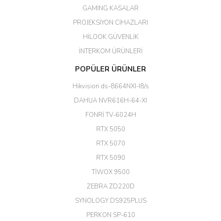
Her şey için teşekkür ederim çok
GAMİNG KASALAR
kaliteli bir firmasınız çok kaliteli
PROJEKSİYON CİHAZLARI
ürün satıyorsunuz
HİLOOK GÜVENLİK
Erdal Cingöz | 07/02/2026
İNTERKOM ÜRÜNLERİ
Başarılı. Bu vasıfta bir ürünü bu
POPÜLER ÜRÜNLER
kadar uygun fiyata bulabilmek
büyük şans. Güvenliticaret
Hikvision ds-8664NXI-I8/s
ekibine teşekkür ediyorum.
(HIKVISION DS-3E0326P-E/M(B)
DAHUA NVR616H-64-XI
24 Port Switch)
FONRİ TV-6024H
A... G... | 26/12/2025
RTX 5050
RTX 5070
Hızlı ve güvenli.
RTX 5090
EROL ÇAKMAK | 26/12/2025
TİWOX 9500
ZEBRA ZD220D
Hızlı teslimat uygun fiyat için
SYNOLOGY DS925PLUS
tşkler.
PERKON SP-610
M... T... | 23/12/2025