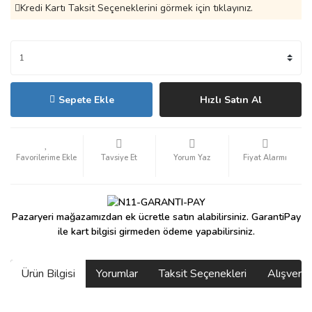
Kredi Kartı Taksit Seçeneklerini görmek için tıklayınız.
Sepete Ekle
Hızlı Satın Al
Tavsiye Et
Yorum Yaz
Fiyat Alarmı
Pazaryeri mağazamızdan ek ücretle satın alabilirsiniz. GarantiPay
ile kart bilgisi girmeden ödeme yapabilirsiniz.
Ürün Bilgisi
Yorumlar
Taksit Seçenekleri
Alışveri