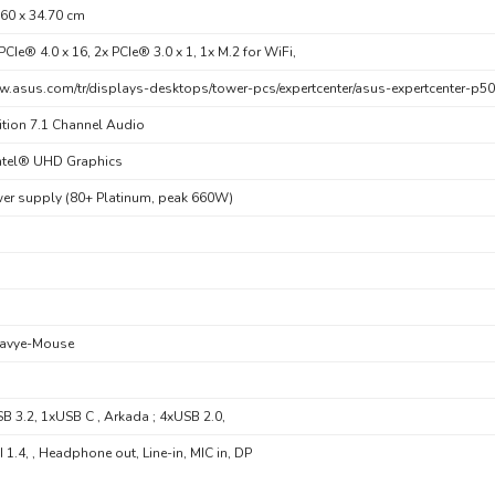
.60 x 34.70 cm
PCIe® 4.0 x 16, 2x PCIe® 3.0 x 1, 1x M.2 for WiFi,
w.asus.com/tr/displays-desktops/tower-pcs/expertcenter/asus-expertcenter-p50
ition 7.1 Channel Audio
Intel® UHD Graphics
r supply (80+ Platinum, peak 660W)
lavye-Mouse
 3.2, 1xUSB C , Arkada ; 4xUSB 2.0,
 1.4, , Headphone out, Line-in, MIC in, DP