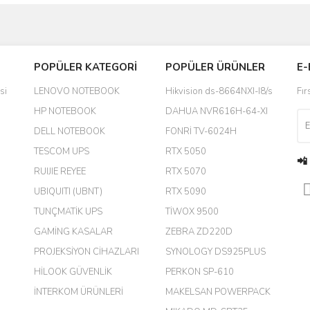
Bu ürüne ilk yorumu siz yapın!
POPÜLER KATEGORİ
POPÜLER ÜRÜNLER
E-
yanında hediye olarak bu alan
Yorum Yaz
si
LENOVO NOTEBOOK
Hikvision ds-8664NXI-I8/s
Fır
a daha hoş olurdu
HP NOTEBOOK
DAHUA NVR616H-64-XI
DELL NOTEBOOK
FONRİ TV-6024H
TESCOM UPS
RTX 5050
📲
RUIJIE REYEE
RTX 5070
UBIQUITI (UBNT)
RTX 5090
TUNÇMATİK UPS
TİWOX 9500
GAMİNG KASALAR
ZEBRA ZD220D
PROJEKSİYON CİHAZLARI
SYNOLOGY DS925PLUS
m.
HİLOOK GÜVENLİK
PERKON SP-610
İNTERKOM ÜRÜNLERİ
MAKELSAN POWERPACK