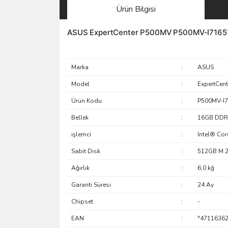
Ürün Bilgisi
ASUS ExpertCenter P500MV P500MV-I7165
Marka
:
ASUS
Model
:
ExpertCent
Ürün Kodu
:
P500MV-I
Bellek
:
16GB DDR5
işlemci
:
Intel® Cor
Sabit Disk
:
512GB M.2
Ağırlık
:
6,0 kğ
Garanti Süresi
:
24 Ay
Chipset
:
-
EAN
:
"47116362