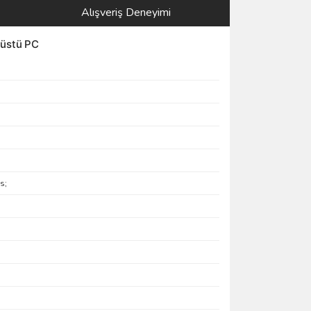
Alışveriş Deneyimi
üstü PC
s;