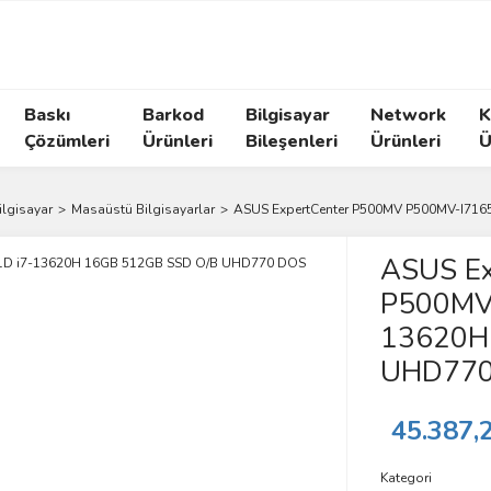
Baskı
Barkod
Bilgisayar
Network
K
Çözümleri
Ürünleri
Bileşenleri
Ürünleri
Ü
lgisayar
Masaüstü Bilgisayarlar
ASUS ExpertCenter P500MV P500MV-I71
ASUS Ex
P500MV
13620H
UHD770
45.387,
Kategori