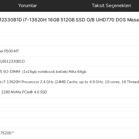
Yorumlar
Taksit Seçenekleri
12330B1D i7-13620H 16GB 512GB SSD O/B UHD770 DOS Masa
er P500 MT
716512330B1D
 SO-DIMM- (1x16gb notebook bellek) MAx:64gb
e i7-13620H Processor 2.4 GHz (24MB Cache, up to 4.9 GHz, 10 cores, 16 Thread
 2280 NVMe PCIe® 4.0 SSD
75200 "