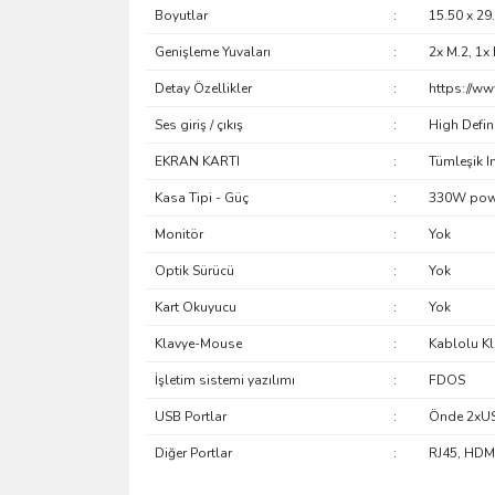
Boyutlar
:
15.50 x 29
Genişleme Yuvaları
:
2x M.2, 1x 
Detay Özellikler
:
https://ww
Ses giriş / çıkış
:
High Defin
EKRAN KARTI
:
Tümleşik 
Kasa Tipi - Güç
:
330W powe
Monitör
:
Yok
Optik Sürücü
:
Yok
Kart Okuyucu
:
Yok
Klavye-Mouse
:
Kablolu K
İşletim sistemi yazılımı
:
FDOS
USB Portlar
:
Önde 2xUSB
Diğer Portlar
:
RJ45, HDMI