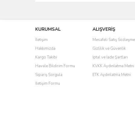
saolun
Ü... D... | 20/07/2026
KURUMSAL
ALIŞVERİŞ
6 adet ıp kamera aldım gayet güzel paketlenmiş ama 
İletişim
Mesafeli Satış Sözleşme
kamera ile 24 izlenmektedir diye küçük bir tabela ols
Hakkımızda
Gizlilik ve Güvenlik
Barış Başaran | 04/07/2026
Kargo Takibi
İptal ve İade Şartları
hızlı güvenli bir alışveriş oldu
Havale Bildirim Formu
KVKK Aydınlatma Metni
Sipariş Sorgula
ETK Aydınlatma Metni
Yalçın Kaya | 20/06/2026
İletişim Formu
GÜVENİLİR SİTE
ahmet yiğit | 29/04/2026
Aldığım ürün kapalı kutu teslim edildi. Teşekkür ederi
GÜRKAN KETHÜDAOĞLU | 04/04/2026