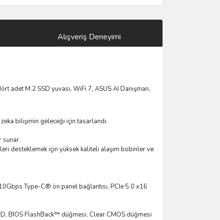
Alışveriş Deneyimi
dört adet M.2 SSD yuvası, WiFi 7, ASUS AI Danışman,
eka bilişimin geleceği için tasarlandı.
r sunar.
eri desteklemek için yüksek kaliteli alaşım bobinler ve
 10Gbps Type-C® ön panel bağlantısı, PCIe 5.0 x16
-LED, BIOS FlashBack™ düğmesi, Clear CMOS düğmesi