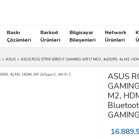
Baskı
Barkod
Bilgisayar
Network
K
Çözümleri
Ürünleri
Bileşenleri
Ürünleri
Ü
t
ASUS
ASUS ROG STRIX B850-F GAMING WIFI7 NEO, 4xDDR5, 4x M2, HDMI, 
ASUS R
GAMING 
M2, HDMI
Bluetoot
GAMING 
16.889,