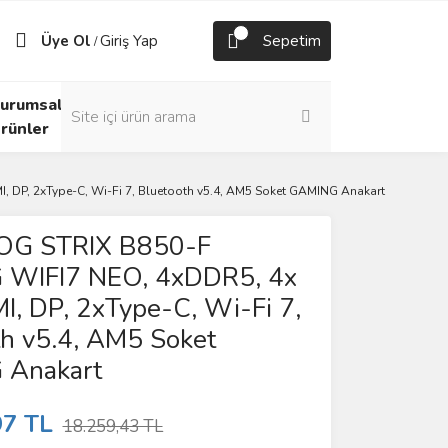
Üye Ol
Giriş Yap
Sepetim
/
urumsal
rünler
DP, 2xType-C, Wi-Fi 7, Bluetooth v5.4, AM5 Soket GAMING Anakart
OG STRIX B850-F
WIFI7 NEO, 4xDDR5, 4x
, DP, 2xType-C, Wi-Fi 7,
h v5.4, AM5 Soket
Anakart
97 TL
18.259,43 TL