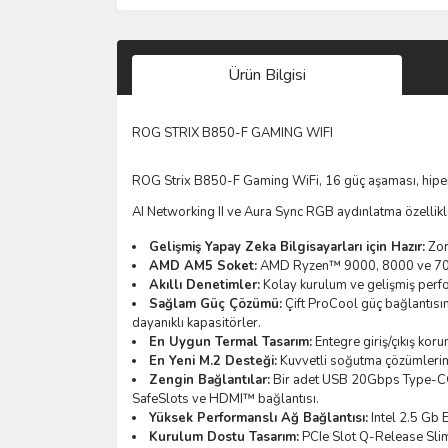
Ürün Bilgisi
ROG STRIX B850-F GAMING WIFI
ROG Strix B850-F Gaming WiFi, 16 güç aşaması, hiper 
AI Networking II ve Aura Sync RGB aydınlatma özellikl
Gelişmiş Yapay Zeka Bilgisayarları için Hazır:
Zorl
AMD AM5 Soket:
AMD Ryzen™ 9000, 8000 ve 7000 
Akıllı Denetimler:
Kolay kurulum ve gelişmiş perfo
Sağlam Güç Çözümü:
Çift ProCool güç bağlantısın
dayanıklı kapasitörler.
En Uygun Termal Tasarım:
Entegre giriş/çıkış kor
En Yeni M.2 Desteği:
Kuvvetli soğutma çözümlerine 
Zengin Bağlantılar:
Bir adet USB 20Gbps Type-C® 
SafeSlots ve HDMI™ bağlantısı.
Yüksek Performanslı Ağ Bağlantısı:
Intel 2.5 Gb E
Kurulum Dostu Tasarım:
PCIe Slot Q-Release Sli