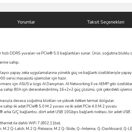
Yorumlar
Taksit Seçenekleri
hızlı DDR5 yuvaları ve PCIe® 5.0 bağlantıları sunar. Ürün, soğutma bloklu 
erine sahip.
ayıcı yapay zeka uygulamalarına yönelik güç ve bağlantı özellikleriyle yapay z
serisi masaüstü işlemciler için hazır.
rmans için ASUS’a özgü AI Danışman, AI Networking II ve AEMP gibi özellikle
a sahip 80A için derecelendirilmiş 16+2+2 güç çözümü, çok çekirdekli işlemcil
umasıyla devasa soğutma blokları ve yüksek iletken termal dolgular.
sahip iki adet PCIe® 5.0 M.2 yuvası ve iki adet PCIe 4.0 M.2 yuvası.
arka G/Ç bağlantısı, dört adet USB 10Gbps bağlantı noktası, bir adet USB
thernet ile dahili WiFi 7 (802.11be).
m, M.2 Q-Latch, M.2 Q-Release, M.2 Q-Slide, Q-Antenna, Q-Dashboard, Q