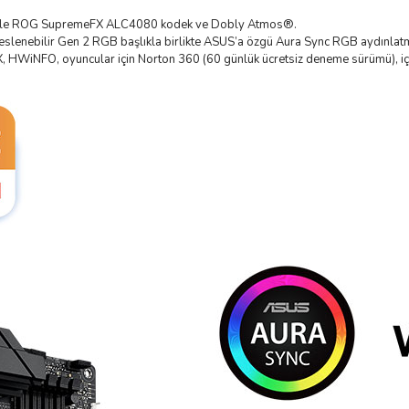
 ile ROG SupremeFX ALC4080 kodek ve Dobly Atmos®.
eslenebilir Gen 2 RGB başlıkla birlikte ASUS’a özgü Aura Sync RGB aydınlat
 HWiNFO, oyuncular için Norton 360 (60 günlük ücretsiz deneme sürümü), i