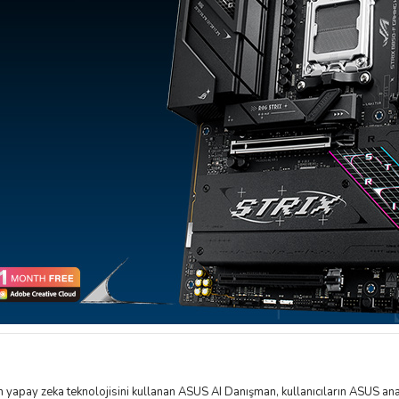
 yapay zeka teknolojisini kullanan ASUS AI Danışman, kullanıcıların ASUS anakar