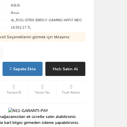
ASUS
Asus
rb_ROG-STRIX-B850-F-GAMING-WIFI7-NEO
16.552,17 TL
ksit Seçeneklerini görmek için tıklayınız.
Sepete Ekle
Hızlı Satın Al
Tavsiye Et
Yorum Yaz
Fiyat Alarmı
ağazamızdan ek ücretle satın alabilirsiniz.
le kart bilgisi girmeden ödeme yapabilirsiniz.