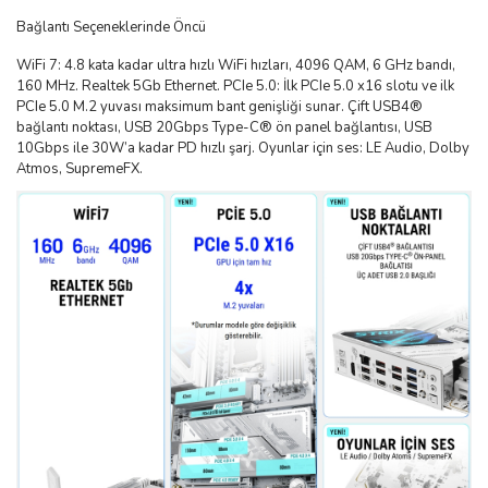
Bağlantı Seçeneklerinde Öncü
WiFi 7: 4.8 kata kadar ultra hızlı WiFi hızları, 4096 QAM, 6 GHz bandı,
160 MHz. Realtek 5Gb Ethernet. PCIe 5.0: İlk PCIe 5.0 x16 slotu ve ilk
PCIe 5.0 M.2 yuvası maksimum bant genişliği sunar. Çift USB4®
bağlantı noktası, USB 20Gbps Type-C® ön panel bağlantısı, USB
10Gbps ile 30W’a kadar PD hızlı şarj. Oyunlar için ses: LE Audio, Dolby
Atmos, SupremeFX.