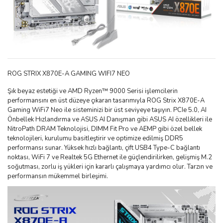
ROG STRIX X870E-A GAMING WIFI7 NEO
Şık beyaz estetiği ve AMD Ryzen™ 9000 Serisi işlemcilerin
performansını en üst düzeye çıkaran tasarımıyla ROG Strix X870E-A
Gaming WiFi7 Neo ile sisteminizi bir üst seviyeye taşıyın. PCIe 5.0, AI
Önbellek Hızlandırma ve ASUS AI Danışman gibi ASUS AI özellikleri ile
NitroPath DRAM Teknolojisi, DIMM Fit Pro ve AEMP gibi özel bellek
teknolojileri, kurulumu basitleştirir ve optimize edilmiş DDR5
performansı sunar. Yüksek hızlı bağlantı, çift USB4 Type-C bağlantı
noktası, WiFi 7 ve Realtek 5G Ethernet ile güçlendirilirken, gelişmiş M.2
soğutması, zorlu iş yükleri için kararlı çalışmaya yardımcı olur. Tarzın ve
performansın mükemmel birleşimi.