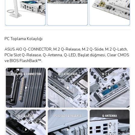
PC Toplama Kolaylığı
ASUS AIO Q-CONNECTOR, M.2 Q-Release, M.2 Q-Slide, M.2 Q-Latch,
PCIe Slot Q-Release, Q-Antenna, Q-LED, Başlat düğmesi, Clear CMOS
ve BIOS FlashBack™.