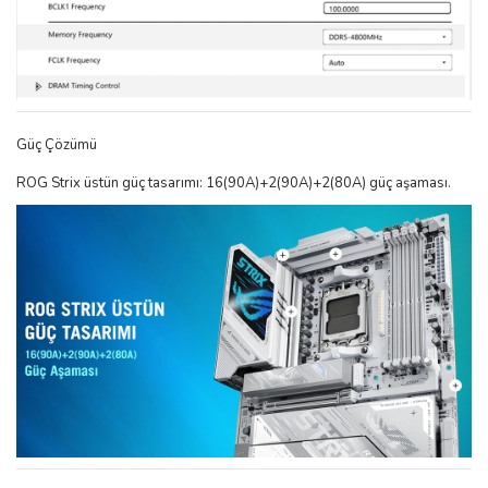
Güç Çözümü
ROG Strix üstün güç tasarımı: 16(90A)+2(90A)+2(80A) güç aşaması.