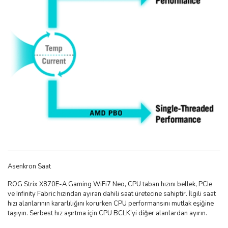
Asenkron Saat
ROG Strix X870E-A Gaming WiFi7 Neo, CPU taban hızını bellek, PCIe
ve Infinity Fabric hızından ayıran dahili saat üretecine sahiptir. İlgili saat
hızı alanlarının kararlılığını korurken CPU performansını mutlak eşiğine
taşıyın. Serbest hız aşırtma için CPU BCLK’yi diğer alanlardan ayırın.