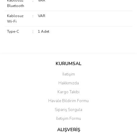
Kablosuz
:
VAR
Bluetooth
Kablosuz
:
VAR
Wi-Fi
Type-C
:
1 Adet
saolun
Bu ürüne ilk yorumu siz yapın!
Ü... D... | 20/07/2026
KURUMSAL
İletişim
6 adet ıp kamera aldım gayet
Yorum Yaz
Hakkımızda
güzel paketlenmiş ama yanında
hediye olarak bu alan kamera
Kargo Takibi
ile 24 izlenmektedir diye küçük
bir tabela olsa daha hoş
Havale Bildirim Formu
olurdu
Sipariş Sorgula
Barış Başaran | 04/07/2026
İletişim Formu
ALIŞVERİŞ
hızlı güvenli bir alışveriş oldu