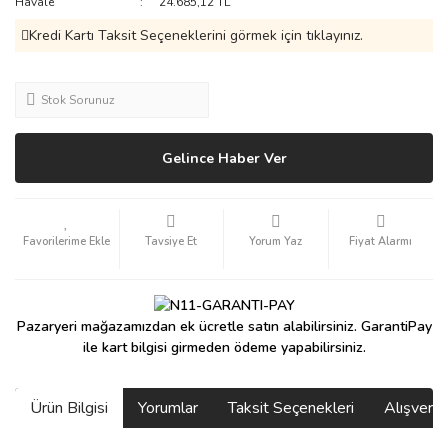
Havale
24.685,12 TL
Kredi Kartı Taksit Seçeneklerini görmek için tıklayınız.
Stok Sorunuz
Gelince Haber Ver
Tavsiye Et
Yorum Yaz
Fiyat Alarmı
Pazaryeri mağazamızdan ek ücretle satın alabilirsiniz. GarantiPay
ile kart bilgisi girmeden ödeme yapabilirsiniz.
Ürün Bilgisi
Yorumlar
Taksit Seçenekleri
Alışveri