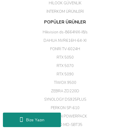
HİLOOK GÜVENLİK
Erdal Cingöz | 07/02/2026
İNTERKOM ÜRÜNLERİ
Başarılı. Bu vasıfta bir ürünü bu
POPÜLER ÜRÜNLER
kadar uygun fiyata bulabilmek
büyük şans. Güvenliticaret
Hikvision ds-8664NXI-I8/s
ekibine teşekkür ediyorum.
(HIKVISION DS-3E0326P-E/M(B)
DAHUA NVR616H-64-XI
24 Port Switch)
FONRİ TV-6024H
A... G... | 26/12/2025
RTX 5050
RTX 5070
Hızlı ve güvenli.
RTX 5090
EROL ÇAKMAK | 26/12/2025
TİWOX 9500
ZEBRA ZD220D
Hızlı teslimat uygun fiyat için
SYNOLOGY DS925PLUS
tşkler.
PERKON SP-610
M... T... | 23/12/2025
MAKELSAN POWERPACK
Bize Yazın
MIKADO MD-SBT35
Deneyimini Paylaş
Diğer yorumları göster