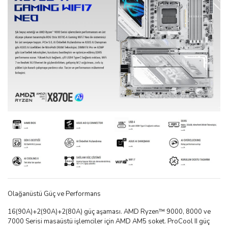
Olağanüstü Güç ve Performans
16(90A)+2(90A)+2(80A) güç aşaması. AMD Ryzen™ 9000, 8000 ve
7000 Serisi masaüstü işlemciler için AMD AM5 soket. ProCool II güç