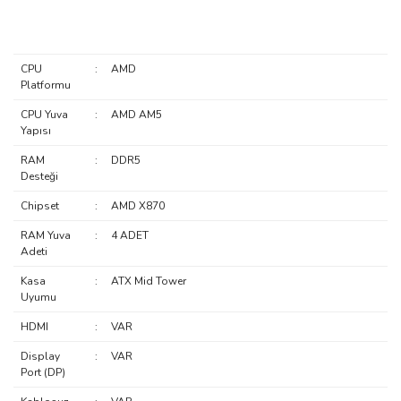
CPU
:
AMD
Platformu
CPU Yuva
:
AMD AM5
Yapısı
RAM
:
DDR5
Desteği
Chipset
:
AMD X870
RAM Yuva
:
4 ADET
Adeti
Kasa
:
ATX Mid Tower
Uyumu
HDMI
:
VAR
Display
:
VAR
Port (DP)