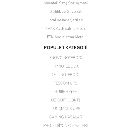
Mesafeli Satış Sözleşmesi
Yalçın Kaya | 20/06/2026
Gizlilik ve Güvenlik
GÜVENİLİR SİTE
İptal ve İade Şartları
KVKK Aydınlatma Metni
ahmet yiğit | 29/04/2026
ETK Aydınlatma Metni
Aldığım ürün kapalı kutu teslim
POPÜLER KATEGORİ
edildi. Teşekkür ederim.
LENOVO NOTEBOOK
GÜRKAN KETHÜDAOĞLU |
04/04/2026
HP NOTEBOOK
DELL NOTEBOOK
Kargo çok hızlı. Ertesi gün
TESCOM UPS
teslim. Dahua intercom da
harikaymış.
RUIJIE REYEE
UBIQUITI (UBNT)
M... N... | 09/02/2026
TUNÇMATİK UPS
Her şey için teşekkür ederim çok
GAMİNG KASALAR
kaliteli bir firmasınız çok kaliteli
PROJEKSİYON CİHAZLARI
ürün satıyorsunuz