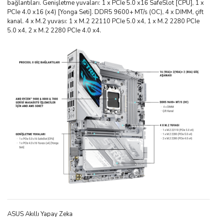
bağlantıları. Genişletme yuvaları: 1 x PCIe 5.0 x16 SafeSlot [CPU], 1 x
PCIe 4.0 x16 (x4) [Yonga Seti]. DDR5 9600+ MT/s (OC), 4 x DIMM, çift
kanal. 4 x M.2 yuvası: 1 x M.2 22110 PCIe 5.0 x4, 1 x M.2 2280 PCIe
5.0 x4, 2 x M.2 2280 PCIe 4.0 x4.
ASUS Akıllı Yapay Zeka