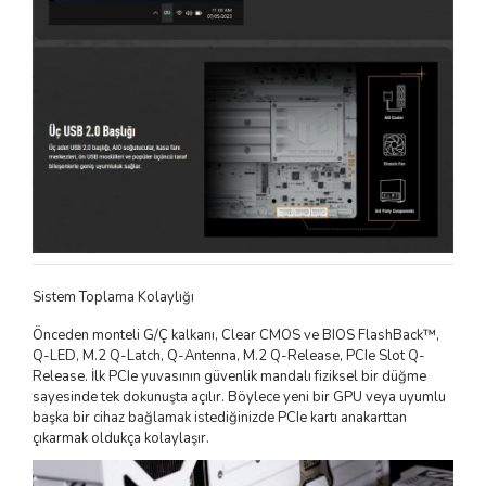
Sistem Toplama Kolaylığı
Önceden monteli G/Ç kalkanı, Clear CMOS ve BIOS FlashBack™,
Q-LED, M.2 Q-Latch, Q-Antenna, M.2 Q-Release, PCIe Slot Q-
Release. İlk PCIe yuvasının güvenlik mandalı fiziksel bir düğme
sayesinde tek dokunuşta açılır. Böylece yeni bir GPU veya uyumlu
başka bir cihaz bağlamak istediğinizde PCIe kartı anakarttan
çıkarmak oldukça kolaylaşır.