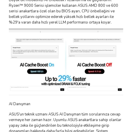
Büyük dil modelinizi AI Önbellek Hızlandırma ile güçlendirin.
Ryzen™ 9000 Serisi işlemciler kullanan ASUS AMD 800 ve 600
serisi anakartlara özel olan bu BIOS ayarı, CPU önbelleğini ve
bellek yollarını optimize ederek yüksek hızlı bellek ayarları ile
%29'a varan daha hızlı yerel LLM performansı ortaya koyar.
AI Danışman
ASUS'un teknik uzmanı ASUS AI Danışman tüm sorularınıza cevap
vermeye her zaman hazır. Uyumlu ASUS anakartlara sahip olanlar
yapay zeka ile güçlendirilen bu teknolojiyle etkileşime girip
donanımları hakkında daha fazla bilgi edinebilirler. Sistem