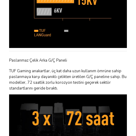
Paslanmaz Çelik Arka G/Ç Paneli
TUF Gaming anakartlar, üç kat daha uzun kullanım ömrüne sahip
paslanmaya karşı dayanıklı çelikten üretilen G/Ç paneline sahip. Bu
modeller, 72 saatlik zorlu korozyon testini geçerek sektör
standartlarını geride bıraktı.