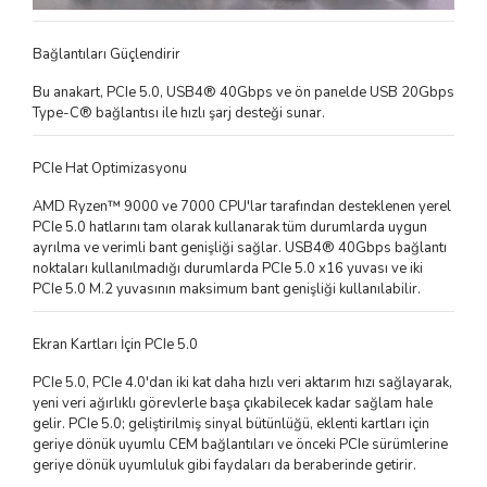
Bağlantıları Güçlendirir
Bu anakart, PCIe 5.0, USB4® 40Gbps ve ön panelde USB 20Gbps
Type-C® bağlantısı ile hızlı şarj desteği sunar.
PCIe Hat Optimizasyonu
AMD Ryzen™ 9000 ve 7000 CPU'lar tarafından desteklenen yerel
PCIe 5.0 hatlarını tam olarak kullanarak tüm durumlarda uygun
ayrılma ve verimli bant genişliği sağlar. USB4® 40Gbps bağlantı
noktaları kullanılmadığı durumlarda PCIe 5.0 x16 yuvası ve iki
PCIe 5.0 M.2 yuvasının maksimum bant genişliği kullanılabilir.
Ekran Kartları İçin PCIe 5.0
PCIe 5.0, PCIe 4.0'dan iki kat daha hızlı veri aktarım hızı sağlayarak,
yeni veri ağırlıklı görevlerle başa çıkabilecek kadar sağlam hale
gelir. PCIe 5.0; geliştirilmiş sinyal bütünlüğü, eklenti kartları için
geriye dönük uyumlu CEM bağlantıları ve önceki PCIe sürümlerine
geriye dönük uyumluluk gibi faydaları da beraberinde getirir.