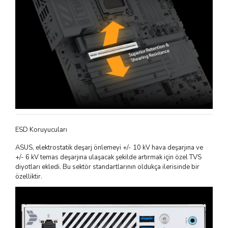
ESD Koruyucuları
ASUS, elektrostatik deşarj önlemeyi +/- 10 kV hava deşarjına ve
+/- 6 kV temas deşarjına ulaşacak şekilde artırmak için özel TVS
diyotları ekledi. Bu sektör standartlarının oldukça ilerisinde bir
özelliktir.