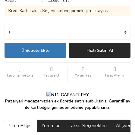
Havale
13.650,48 TL
Kredi Kartı Taksit Seçeneklerini görmek için tıklayınız.
Sepete Ekle
Hızlı Satın Al
Tavsiye Et
Yorum Yaz
Fiyat Alarmı
Pazaryeri mağazamızdan ek ücretle satın alabilirsiniz. GarantiPay
ile kart bilgisi girmeden ödeme yapabilirsiniz.
Ürün Bilgisi
Yorumlar
Taksit Seçenekleri
Alışveri