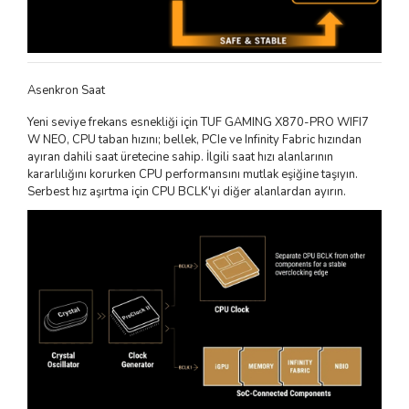
Asenkron Saat
Yeni seviye frekans esnekliği için TUF GAMING X870-PRO WIFI7
W NEO, CPU taban hızını; bellek, PCIe ve Infinity Fabric hızından
ayıran dahili saat üretecine sahip. İlgili saat hızı alanlarının
kararlılığını korurken CPU performansını mutlak eşiğine taşıyın.
Serbest hız aşırtma için CPU BCLK'yi diğer alanlardan ayırın.