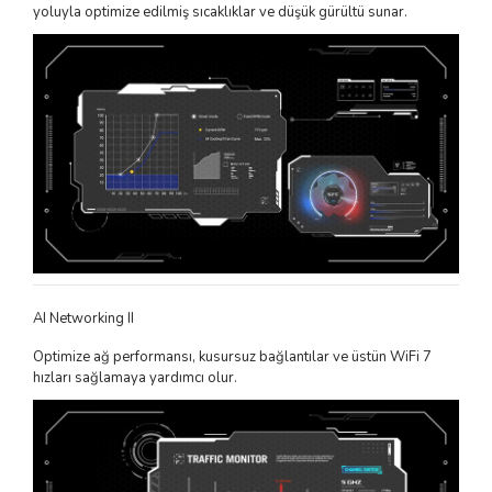
yoluyla optimize edilmiş sıcaklıklar ve düşük gürültü sunar.
AI Networking II
Optimize ağ performansı, kusursuz bağlantılar ve üstün WiFi 7
hızları sağlamaya yardımcı olur.