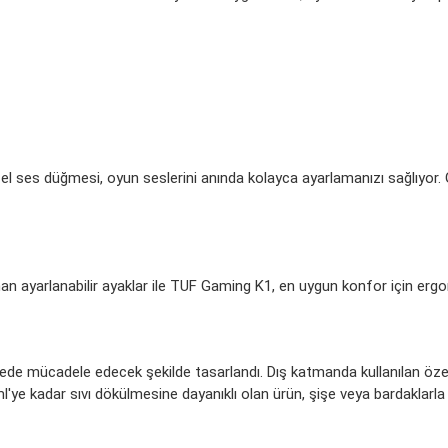
l ses düğmesi, oyun seslerini anında kolayca ayarlamanızı sağlıyor.
k sunan ayarlanabilir ayaklar ile TUF Gaming K1, en uygun konfor için erg
de mücadele edecek şekilde tasarlandı. Dış katmanda kullanılan özel
'ye kadar sıvı dökülmesine dayanıklı olan ürün, şişe veya bardaklarl