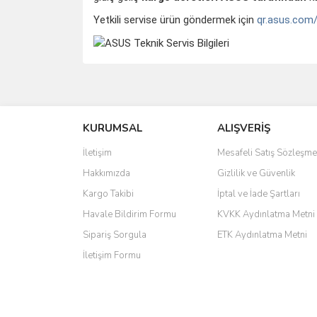
Yetkili servise ürün göndermek için
qr.asus.com
saolun
Ü... D... | 20/07/2026
KURUMSAL
ALIŞVERİŞ
6 adet ıp kamera aldım gayet güzel paketlenmiş ama 
İletişim
Mesafeli Satış Sözleşme
kamera ile 24 izlenmektedir diye küçük bir tabela ols
Hakkımızda
Gizlilik ve Güvenlik
Barış Başaran | 04/07/2026
Kargo Takibi
İptal ve İade Şartları
hızlı güvenli bir alışveriş oldu
Havale Bildirim Formu
KVKK Aydınlatma Metni
Sipariş Sorgula
ETK Aydınlatma Metni
Yalçın Kaya | 20/06/2026
İletişim Formu
GÜVENİLİR SİTE
ahmet yiğit | 29/04/2026