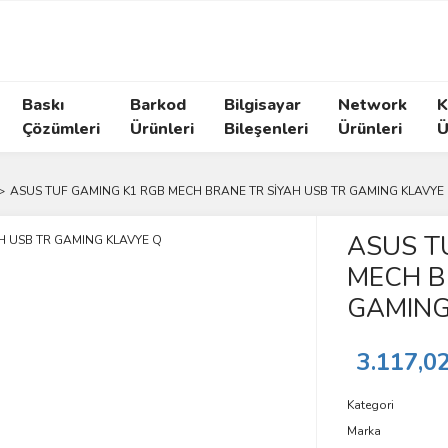
Baskı
Barkod
Bilgisayar
Network
K
Çözümleri
Ürünleri
Bileşenleri
Ürünleri
Ü
ASUS TUF GAMING K1 RGB MECH BRANE TR SİYAH USB TR GAMING KLAVYE
ASUS T
MECH B
GAMING
3.117,0
Kategori
Marka