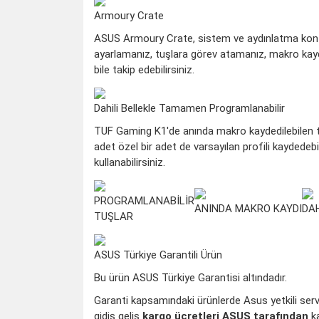
Armoury Crate
ASUS Armoury Crate, sistem ve aydınlatma kontroll
ayarlamanız, tuşlara görev atamanız, makro kayde
bile takip edebilirsiniz.
Dahili Bellekle Tamamen Programlanabilir
TUF Gaming K1'de anında makro kaydedilebilen t
adet özel bir adet de varsayılan profili kaydedebil
kullanabilirsiniz.
PROGRAMLANABİLİR
ANINDA MAKRO KAYDI
DAH
TUŞLAR
ASUS Türkiye Garantili Ürün
Bu ürün ASUS Türkiye Garantisi altındadır.
Garanti kapsamındaki ürünlerde Asus yetkili servi
gidiş geliş
kargo ücretleri ASUS tarafından
ka