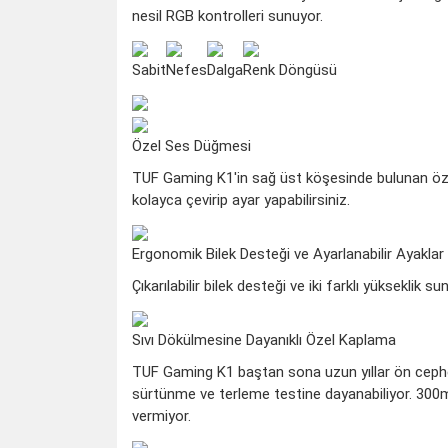
nesil RGB kontrolleri sunuyor.
Sabit
Nefes
Dalga
Renk Döngüsü
Özel Ses Düğmesi
TUF Gaming K1'in sağ üst köşesinde bulunan öze
kolayca çevirip ayar yapabilirsiniz.
Ergonomik Bilek Desteği ve Ayarlanabilir Ayaklar
Çıkarılabilir bilek desteği ve iki farklı yüksekli
Sıvı Dökülmesine Dayanıklı Özel Kaplama
TUF Gaming K1 baştan sona uzun yıllar ön cephe
sürtünme ve terleme testine dayanabiliyor. 300ml
vermiyor.