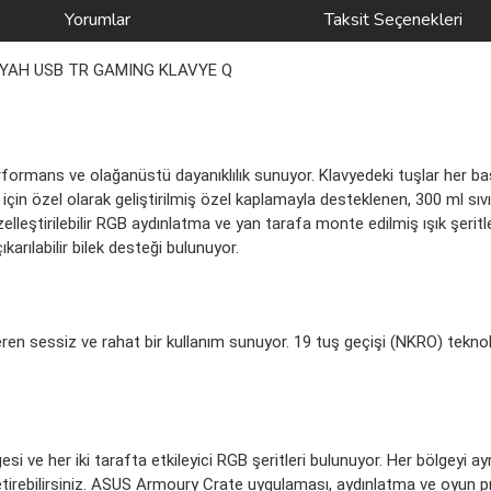
Yorumlar
Taksit Seçenekleri
İYAH USB TR GAMING KLAVYE Q
rmans ve olağanüstü dayanıklılık sunuyor. Klavyedeki tuşlar her bas
 için özel olarak geliştirilmiş özel kaplamayla desteklenen, 300 ml sıv
elleştirilebilir RGB aydınlatma ve yan tarafa monte edilmiş ışık şeritleri
arılabilir bilek desteği bulunuyor.
n sessiz ve rahat bir kullanım sunuyor. 19 tuş geçişi (NKRO) teknoloj
ve her iki tarafta etkileyici RGB şeritleri bulunuyor. Her bölgeyi ayrı 
getirebilirsiniz. ASUS Armoury Crate uygulaması, aydınlatma ve oyun pro