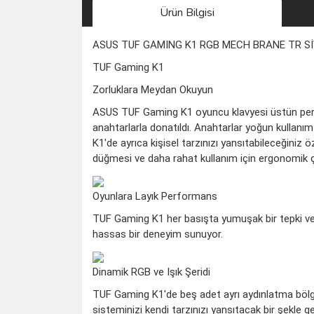
Ürün Bilgisi
ASUS TUF GAMING K1 RGB MECH BRANE TR S
TUF Gaming K1
Zorluklara Meydan Okuyun
ASUS TUF Gaming K1 oyuncu klavyesi üstün perfo
anahtarlarla donatıldı. Anahtarlar yoğun kullanım
K1'de ayrıca kişisel tarzınızı yansıtabileceğiniz öz
düğmesi ve daha rahat kullanım için ergonomik çık
Oyunlara Layık Performans
TUF Gaming K1 her basışta yumuşak bir tepki vere
hassas bir deneyim sunuyor.
Dinamik RGB ve Işık Şeridi
TUF Gaming K1'de beş adet ayrı aydınlatma bölgesi 
sisteminizi kendi tarzınızı yansıtacak bir şekle 