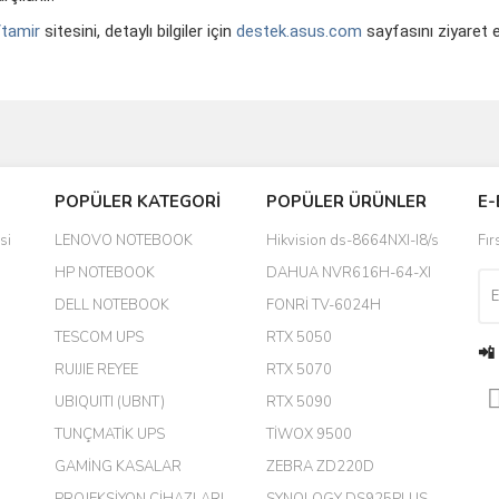
/tamir
sitesini, detaylı bilgiler için
destek.asus.com
sayfasını ziyaret ed
Bu ürüne ilk yorumu siz yapın!
POPÜLER KATEGORİ
POPÜLER ÜRÜNLER
E-
yanında hediye olarak bu alan
Yorum Yaz
si
LENOVO NOTEBOOK
Hikvision ds-8664NXI-I8/s
Fır
a daha hoş olurdu
HP NOTEBOOK
DAHUA NVR616H-64-XI
DELL NOTEBOOK
FONRİ TV-6024H
TESCOM UPS
RTX 5050
📲
RUIJIE REYEE
RTX 5070
UBIQUITI (UBNT)
RTX 5090
TUNÇMATİK UPS
TİWOX 9500
GAMİNG KASALAR
ZEBRA ZD220D
PROJEKSİYON CİHAZLARI
SYNOLOGY DS925PLUS