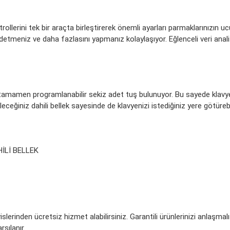
erini tek bir araçta birleştirerek önemli ayarları parmaklarınızın ucu
tmeniz ve daha fazlasını yapmanız kolaylaşıyor. Eğlenceli veri analizi
amamen programlanabilir sekiz adet tuş bulunuyor. Bu sayede klavyen
eceğiniz dahili bellek sayesinde de klavyenizi istediğiniz yere götürebili
İLİ BELLEK
slerinden ücretsiz hizmet alabilirsiniz. Garantili ürünlerinizi anlaşma
rşılanır.