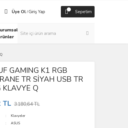
Üye Ol
Giriş Yap
Sepetim
/
urumsal
rünler
 Q
UF GAMING K1 RGB
RANE TR SİYAH USB TR
 KLAVYE Q
2 TL
3.180,64 TL
Klavyeler
ASUS