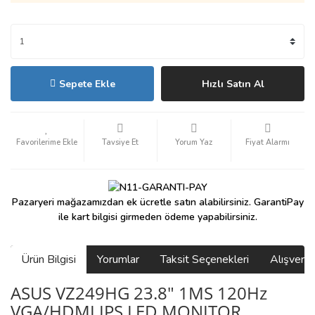
Sepete Ekle
Hızlı Satın Al
Tavsiye Et
Yorum Yaz
Fiyat Alarmı
Pazaryeri mağazamızdan ek ücretle satın alabilirsiniz. GarantiPay
ile kart bilgisi girmeden ödeme yapabilirsiniz.
Ürün Bilgisi
Yorumlar
Taksit Seçenekleri
Alışveri
ASUS VZ249HG 23.8" 1MS 120Hz
VGA/HDMI IPS LED MONITOR