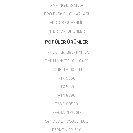
Her şey için teşekkür ederim çok
GAMİNG KASALAR
kaliteli bir firmasınız çok kaliteli
PROJEKSİYON CİHAZLARI
ürün satıyorsunuz
HİLOOK GÜVENLİK
Erdal Cingöz | 07/02/2026
İNTERKOM ÜRÜNLERİ
Başarılı. Bu vasıfta bir ürünü bu
POPÜLER ÜRÜNLER
kadar uygun fiyata bulabilmek
büyük şans. Güvenliticaret
Hikvision ds-8664NXI-I8/s
ekibine teşekkür ediyorum.
(HIKVISION DS-3E0326P-E/M(B)
DAHUA NVR616H-64-XI
24 Port Switch)
FONRİ TV-6024H
A... G... | 26/12/2025
RTX 5050
RTX 5070
Hızlı ve güvenli.
RTX 5090
EROL ÇAKMAK | 26/12/2025
TİWOX 9500
ZEBRA ZD220D
Hızlı teslimat uygun fiyat için
SYNOLOGY DS925PLUS
tşkler.
PERKON SP-610
M... T... | 23/12/2025