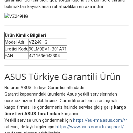
garantiler. Bu teknoloji, göz yorgunluğunu ve uzun süre ekrana
bakmaktan kaynaklanan rahatsızlıkları en aza indirir.
Ürün Kimlik Bilgileri
Model Adı
VZ249HG
Üretici Kodu
90LM0BV1-B01A71
EAN
4711636043304
ASUS Türkiye Garantili Ürün
Bu ürün ASUS Türkiye Garantisi altındadır.
Garanti kapsamındaki ürünlerde Asus yetkili servislerinden
ücretsiz hizmet alabilirsiniz. Garantili ürünlerinizi anlaşmalı
kargo firması ile göndermeniz halinde servise gidiş geliş
kargo
ücretleri ASUS tarafından
karşılanır.
Yetkili servise ürün göndermek için
https://eu-rma.asus.com/tr
sitesini, detaylı bilgiler için
https://www.asus.com/tr/support/