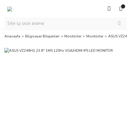
Anasayfa
Bilgisayar Bileşenleri
Monitörler
Monitörler
ASUS VZ249H