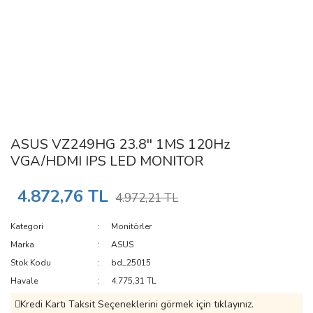
ASUS VZ249HG 23.8'' 1MS 120Hz
VGA/HDMI IPS LED MONITOR
4.872,76 TL
4.972,21 TL
Kategori
Monitörler
Marka
ASUS
Stok Kodu
bd_25015
Havale
4.775,31 TL
Kredi Kartı Taksit Seçeneklerini görmek için tıklayınız.