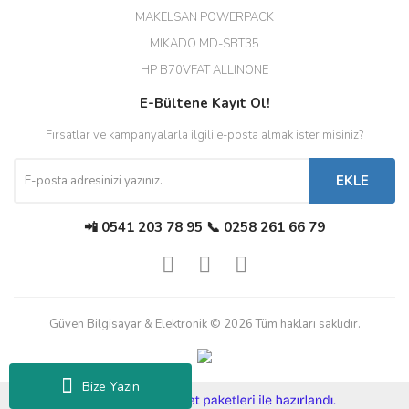
MAKELSAN POWERPACK
MIKADO MD-SBT35
Deneyimini Paylaş
Diğer yorumları göster
HP B70VFAT ALLINONE
E-Bültene Kayıt Ol!
Fırsatlar ve kampanyalarla ilgili e-posta almak ister misiniz?
EKLE
📲 0541 203 78 95 📞 0258 261 66 79
Güven Bilgisayar & Elektronik © 2026 Tüm hakları saklıdır.
Bize Yazın
ile
ideasoft
e-