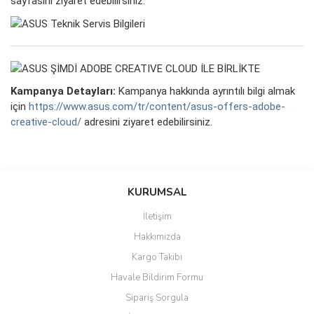
sayfasını ziyaret edebilirsiniz.
Kampanya Detayları:
Kampanya hakkında ayrıntılı bilgi almak
için
https://www.asus.com/tr/content/asus-offers-adobe-
creative-cloud/
adresini ziyaret edebilirsiniz.
saolun
Bu ürüne ilk yorumu siz yapın!
Ü... D... | 20/07/2026
KURUMSAL
İletişim
6 adet ıp kamera aldım gayet
Yorum Yaz
Hakkımızda
güzel paketlenmiş ama yanında
hediye olarak bu alan kamera
Kargo Takibi
ile 24 izlenmektedir diye küçük
bir tabela olsa daha hoş
Havale Bildirim Formu
olurdu
Sipariş Sorgula
Barış Başaran | 04/07/2026