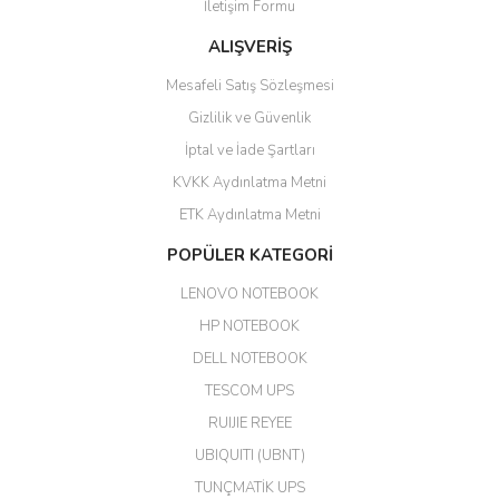
İletişim Formu
ALIŞVERİŞ
hızlı güvenli bir alışveriş oldu
Mesafeli Satış Sözleşmesi
Yalçın Kaya | 20/06/2026
Gizlilik ve Güvenlik
GÜVENİLİR SİTE
İptal ve İade Şartları
KVKK Aydınlatma Metni
ahmet yiğit | 29/04/2026
ETK Aydınlatma Metni
Aldığım ürün kapalı kutu teslim
POPÜLER KATEGORİ
edildi. Teşekkür ederim.
LENOVO NOTEBOOK
GÜRKAN KETHÜDAOĞLU |
04/04/2026
HP NOTEBOOK
DELL NOTEBOOK
Kargo çok hızlı. Ertesi gün
TESCOM UPS
teslim. Dahua intercom da
harikaymış.
RUIJIE REYEE
UBIQUITI (UBNT)
M... N... | 09/02/2026
TUNÇMATİK UPS