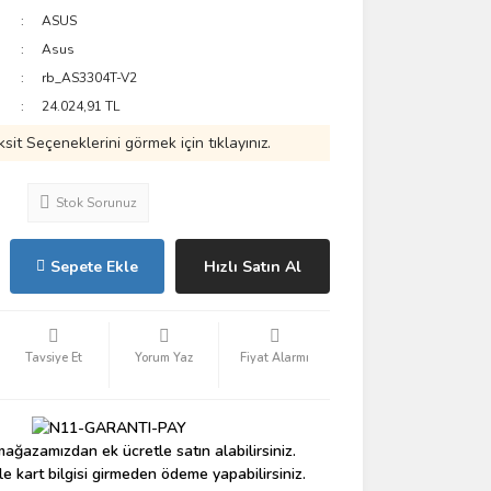
ASUS
Asus
rb_AS3304T-V2
24.024,91 TL
ksit Seçeneklerini görmek için tıklayınız.
Stok Sorunuz
Sepete Ekle
Hızlı Satın Al
Tavsiye Et
Yorum Yaz
Fiyat Alarmı
ağazamızdan ek ücretle satın alabilirsiniz.
le kart bilgisi girmeden ödeme yapabilirsiniz.