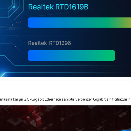
ına karşın 2,5-Gigabit Ethernete sahiptir ve benzer Gigabit sınıf cihazların p