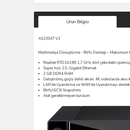
Ürün Bilgisi
AS3304T V2
Multimedya Dönüştürme - Btrfs Desteği – Maksimum Değ
Realtek RTD1619B 1,7 GHz dört çekirdekli işlemciy
Süper hızlı 2.5-Gigabit Ethernet
2 GB DDR4 RAM
Geliştirilmiş güçlü dahili ekran, 4K videolarda akıc
LAN'de Uyandırma ve WAN'de Uyandırmayı destek
Btrfs/iSCSI Snapshots
Alet gerektirmeyen kurulum