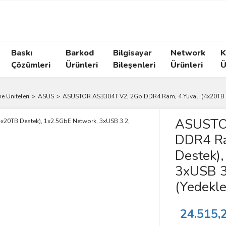
Baskı
Barkod
Bilgisayar
Network
K
Çözümleri
Ürünleri
Bileşenleri
Ürünleri
Ü
e Üniteleri
ASUS
ASUSTOR AS3304T V2, 2Gb DDR4 Ram, 4 Yuvalı (4x20TB De
ASUSTO
DDR4 Ra
Destek)
3xUSB 3
(Yedekle
24.515,