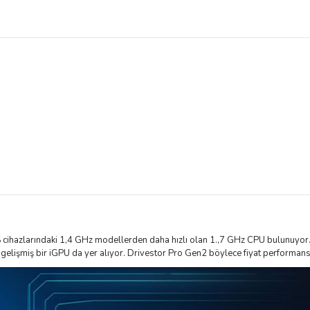
S cihazlarındaki 1,4 GHz modellerden daha hızlı olan 1.,7 GHz CPU bulunuyor.
lişmiş bir iGPU da yer alıyor. Drivestor Pro Gen2 böylece fiyat performans o