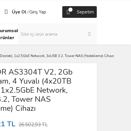
Üye Ol
Giriş Yap
Sepetim
/
urumsal
rünler
stek), 1x2.5GbE Network, 3xUSB 3.2, Tower NAS (Yedekleme) Cihazı
R AS3304T V2, 2Gb
m, 4 Yuvalı (4x20TB
, 1x2.5GbE Network,
.2, Tower NAS
me) Cihazı
21 TL
26.502,93 TL