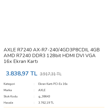
AXLE R7240 AX-R7-240/4GD3P8CDIL 4GB
AMD R7240 DDR3 128bit HDMI DVI VGA
16x Ekran Kartı
3.838,97 TL
3.917,31 TL
Kategori
Ekran Kartı PCI-Ex 16x
Marka
AXLE
Stok Kodu
g_38643
Havale
3.762,19 TL