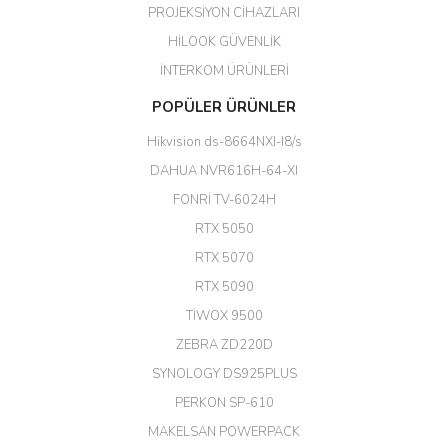
PROJEKSİYON CİHAZLARI
ürün satıyorsunuz
HİLOOK GÜVENLİK
Erdal Cingöz | 07/02/2026
İNTERKOM ÜRÜNLERİ
Başarılı. Bu vasıfta bir ürünü bu
POPÜLER ÜRÜNLER
kadar uygun fiyata bulabilmek
büyük şans. Güvenliticaret
Hikvision ds-8664NXI-I8/s
ekibine teşekkür ediyorum.
(HIKVISION DS-3E0326P-E/M(B)
DAHUA NVR616H-64-XI
24 Port Switch)
FONRİ TV-6024H
A... G... | 26/12/2025
RTX 5050
RTX 5070
Hızlı ve güvenli.
RTX 5090
EROL ÇAKMAK | 26/12/2025
TİWOX 9500
ZEBRA ZD220D
Hızlı teslimat uygun fiyat için
SYNOLOGY DS925PLUS
tşkler.
PERKON SP-610
M... T... | 23/12/2025
MAKELSAN POWERPACK