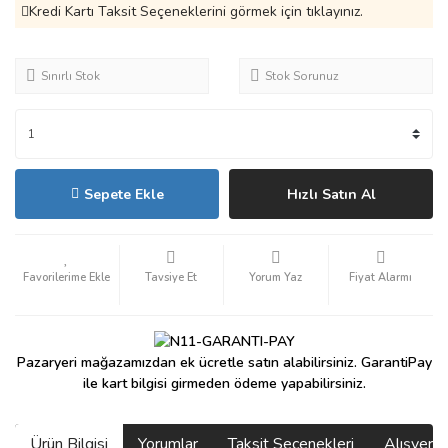
Kredi Kartı Taksit Seçeneklerini görmek için tıklayınız.
Sınırlı Stok
Stok Sorunuz
Sepete Ekle
Hızlı Satın Al
Tavsiye Et
Yorum Yaz
Fiyat Alarmı
Pazaryeri mağazamızdan ek ücretle satın alabilirsiniz. GarantiPay
ile kart bilgisi girmeden ödeme yapabilirsiniz.
Ürün Bilgisi
Yorumlar
Taksit Seçenekleri
Alışveri