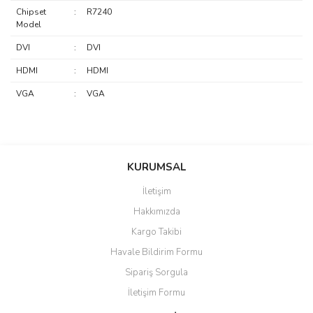
Chipset
:
R7240
Model
DVI
:
DVI
HDMI
:
HDMI
VGA
:
VGA
saolun
Bu ürüne ilk yorumu siz yapın!
Ü... D... | 20/07/2026
KURUMSAL
İletişim
6 adet ıp kamera aldım gayet
Yorum Yaz
Hakkımızda
güzel paketlenmiş ama yanında
hediye olarak bu alan kamera
Kargo Takibi
ile 24 izlenmektedir diye küçük
bir tabela olsa daha hoş
Havale Bildirim Formu
olurdu
Sipariş Sorgula
Barış Başaran | 04/07/2026
İletişim Formu