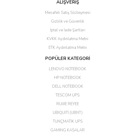
ALIŞVERİŞ
hızlı güvenli bir alışveriş oldu
Mesafeli Satış Sözleşmesi
Yalçın Kaya | 20/06/2026
Gizlilik ve Güvenlik
GÜVENİLİR SİTE
İptal ve İade Şartları
KVKK Aydınlatma Metni
ahmet yiğit | 29/04/2026
ETK Aydınlatma Metni
Aldığım ürün kapalı kutu teslim
POPÜLER KATEGORİ
edildi. Teşekkür ederim.
LENOVO NOTEBOOK
GÜRKAN KETHÜDAOĞLU |
04/04/2026
HP NOTEBOOK
DELL NOTEBOOK
Kargo çok hızlı. Ertesi gün
TESCOM UPS
teslim. Dahua intercom da
harikaymış.
RUIJIE REYEE
UBIQUITI (UBNT)
M... N... | 09/02/2026
TUNÇMATİK UPS
Her şey için teşekkür ederim çok
GAMİNG KASALAR
kaliteli bir firmasınız çok kaliteli