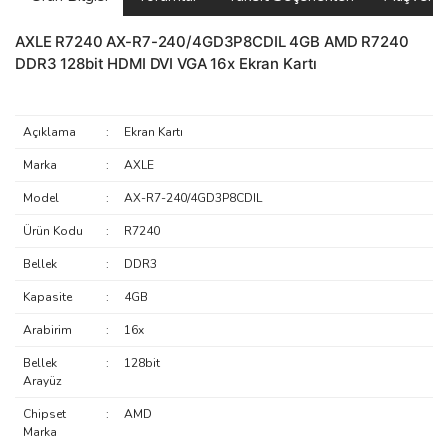
AXLE R7240 AX-R7-240/4GD3P8CDIL 4GB AMD R7240
DDR3 128bit HDMI DVI VGA 16x Ekran Kartı
Açıklama
:
Ekran Kartı
Marka
:
AXLE
Model
:
AX-R7-240/4GD3P8CDIL
Ürün Kodu
:
R7240
Bellek
:
DDR3
Kapasite
:
4GB
Arabirim
:
16x
Bellek
:
128bit
Arayüz
Chipset
:
AMD
Marka