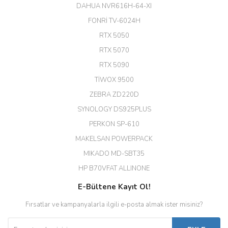
(HIKVISION DS-3E0326P-E/M(B)
DAHUA NVR616H-64-XI
24 Port Switch)
FONRİ TV-6024H
A... G... | 26/12/2025
RTX 5050
RTX 5070
Hızlı ve güvenli.
RTX 5090
EROL ÇAKMAK | 26/12/2025
TİWOX 9500
ZEBRA ZD220D
Hızlı teslimat uygun fiyat için
SYNOLOGY DS925PLUS
tşkler.
PERKON SP-610
M... T... | 23/12/2025
MAKELSAN POWERPACK
MIKADO MD-SBT35
Deneyimini Paylaş
Diğer yorumları göster
HP B70VFAT ALLINONE
E-Bültene Kayıt Ol!
Fırsatlar ve kampanyalarla ilgili e-posta almak ister misiniz?