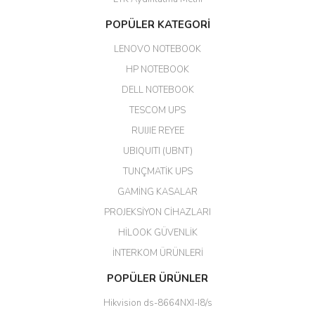
Aldığım ürün kapalı kutu teslim
POPÜLER KATEGORİ
edildi. Teşekkür ederim.
LENOVO NOTEBOOK
GÜRKAN KETHÜDAOĞLU |
04/04/2026
HP NOTEBOOK
DELL NOTEBOOK
Kargo çok hızlı. Ertesi gün
TESCOM UPS
teslim. Dahua intercom da
harikaymış.
RUIJIE REYEE
UBIQUITI (UBNT)
M... N... | 09/02/2026
TUNÇMATİK UPS
Her şey için teşekkür ederim çok
GAMİNG KASALAR
kaliteli bir firmasınız çok kaliteli
PROJEKSİYON CİHAZLARI
ürün satıyorsunuz
HİLOOK GÜVENLİK
Erdal Cingöz | 07/02/2026
İNTERKOM ÜRÜNLERİ
Başarılı. Bu vasıfta bir ürünü bu
POPÜLER ÜRÜNLER
kadar uygun fiyata bulabilmek
büyük şans. Güvenliticaret
Hikvision ds-8664NXI-I8/s
ekibine teşekkür ediyorum.