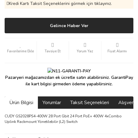
Kredi Kartı Taksit Seçeneklerini görmek için tıklayınız.
Gelince Haber Ver
Tavsiye Et
Yorum Yaz
Fiyat Alarmı
Pazaryeri mağazamızdan ek ücretle satın alabilirsiniz. GarantiPay
ile kart bilgisi girmeden ödeme yapabilirsiniz.
Ürün Bilgisi
Yorumlar
Taksit Seçenekleri
Alışveri
CUDY GS2028PS4-400W 28 Port Gbit 24 Port PoE+ 400W 4xCombo
Uplink Rackmount Yönetilebilir (L2) Switch