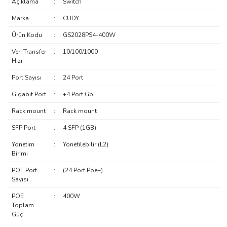
Açıklama
:
Switch
Marka
:
CUDY
Ürün Kodu
:
GS2028PS4-400W
Veri Transfer
:
10/100/1000
Hızı
Port Sayısı
:
24 Port
Gigabit Port
:
+4 Port Gb.
Rack mount
:
Rack mount
SFP Port
:
4 SFP (1GB)
Yönetim
:
Yönetilebilir (L2)
Birimi
POE Port
:
(24 Port Poe+)
Sayısı
POE
:
400W
Toplam
Güç