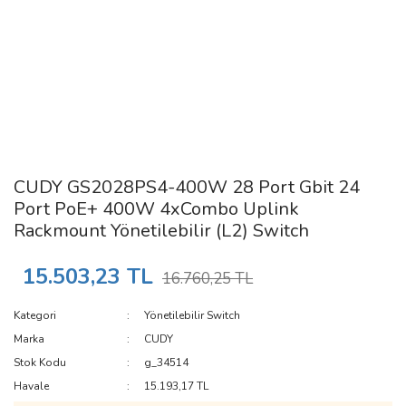
CUDY GS2028PS4-400W 28 Port Gbit 24
Port PoE+ 400W 4xCombo Uplink
Rackmount Yönetilebilir (L2) Switch
15.503,23 TL
16.760,25 TL
Kategori
Yönetilebilir Switch
Marka
CUDY
Stok Kodu
g_34514
Havale
15.193,17 TL