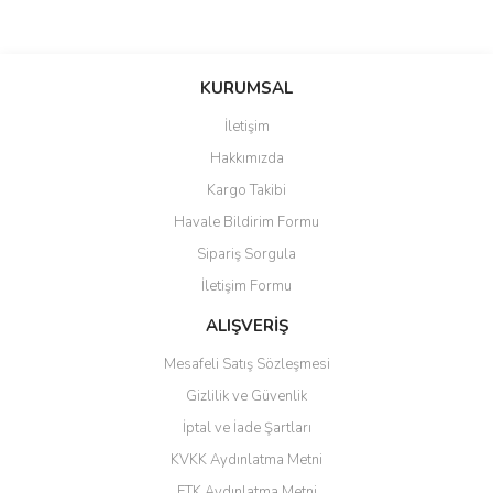
saolun
Bu ürüne ilk yorumu siz yapın!
Ü... D... | 20/07/2026
KURUMSAL
İletişim
6 adet ıp kamera aldım gayet
Yorum Yaz
Hakkımızda
güzel paketlenmiş ama yanında
hediye olarak bu alan kamera
Kargo Takibi
ile 24 izlenmektedir diye küçük
bir tabela olsa daha hoş
Havale Bildirim Formu
olurdu
Sipariş Sorgula
Barış Başaran | 04/07/2026
İletişim Formu
ALIŞVERİŞ
hızlı güvenli bir alışveriş oldu
Mesafeli Satış Sözleşmesi
Yalçın Kaya | 20/06/2026
Gizlilik ve Güvenlik
GÜVENİLİR SİTE
İptal ve İade Şartları
KVKK Aydınlatma Metni
ahmet yiğit | 29/04/2026
ETK Aydınlatma Metni