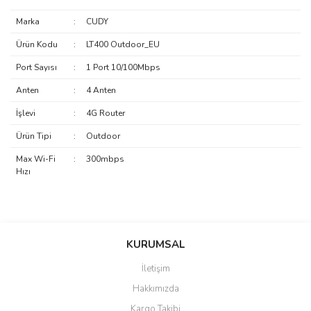
Marka
:
CUDY
Ürün Kodu
:
LT400 Outdoor_EU
Port Sayısı
:
1 Port 10/100Mbps
Anten
:
4 Anten
İşlevi
:
4G Router
Ürün Tipi
:
Outdoor
Max Wi-Fi
:
300mbps
Hızı
saolun
Bu ürüne ilk yorumu siz yapın!
Ü... D... | 20/07/2026
KURUMSAL
İletişim
6 adet ıp kamera aldım gayet
Yorum Yaz
Hakkımızda
güzel paketlenmiş ama yanında
hediye olarak bu alan kamera
Kargo Takibi