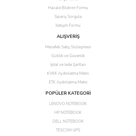
ile 24 izlenmektedir diye küçük
bir tabela olsa daha hoş
Havale Bildirim Formu
olurdu
Sipariş Sorgula
Barış Başaran | 04/07/2026
İletişim Formu
ALIŞVERİŞ
hızlı güvenli bir alışveriş oldu
Mesafeli Satış Sözleşmesi
Yalçın Kaya | 20/06/2026
Gizlilik ve Güvenlik
GÜVENİLİR SİTE
İptal ve İade Şartları
KVKK Aydınlatma Metni
ahmet yiğit | 29/04/2026
ETK Aydınlatma Metni
Aldığım ürün kapalı kutu teslim
POPÜLER KATEGORİ
edildi. Teşekkür ederim.
LENOVO NOTEBOOK
GÜRKAN KETHÜDAOĞLU |
04/04/2026
HP NOTEBOOK
DELL NOTEBOOK
Kargo çok hızlı. Ertesi gün
TESCOM UPS
teslim. Dahua intercom da