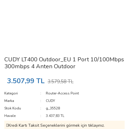
CUDY LT400 Outdoor_EU 1 Port 10/100Mbps
300mbps 4 Anten Outdoor
3.507,99 TL
3.579,58 TL
Kategori
Router-Access Point
Marka
CUDY
Stok Kodu
g_35528
Havale
3.437,83 TL
Kredi Kartı Taksit Seçeneklerini görmek için tıklayınız.