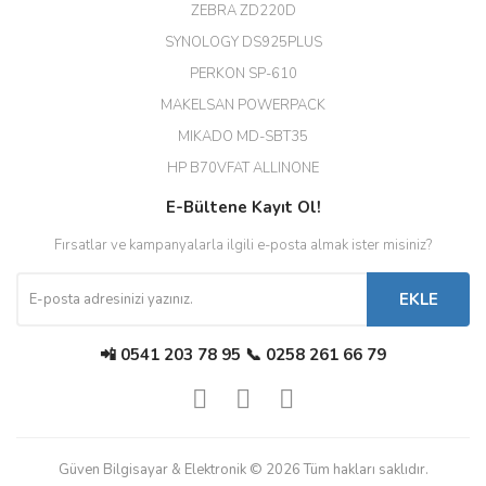
ZEBRA ZD220D
Hızlı teslimat uygun fiyat için
SYNOLOGY DS925PLUS
tşkler.
PERKON SP-610
M... T... | 23/12/2025
MAKELSAN POWERPACK
MIKADO MD-SBT35
Deneyimini Paylaş
Diğer yorumları göster
HP B70VFAT ALLINONE
E-Bültene Kayıt Ol!
Fırsatlar ve kampanyalarla ilgili e-posta almak ister misiniz?
EKLE
📲 0541 203 78 95 📞 0258 261 66 79
Güven Bilgisayar & Elektronik © 2026 Tüm hakları saklıdır.