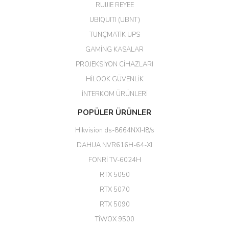
harikaymış.
RUIJIE REYEE
UBIQUITI (UBNT)
M... N... | 09/02/2026
TUNÇMATİK UPS
Her şey için teşekkür ederim çok
GAMİNG KASALAR
kaliteli bir firmasınız çok kaliteli
PROJEKSİYON CİHAZLARI
ürün satıyorsunuz
HİLOOK GÜVENLİK
Erdal Cingöz | 07/02/2026
İNTERKOM ÜRÜNLERİ
Başarılı. Bu vasıfta bir ürünü bu
POPÜLER ÜRÜNLER
kadar uygun fiyata bulabilmek
büyük şans. Güvenliticaret
Hikvision ds-8664NXI-I8/s
ekibine teşekkür ediyorum.
(HIKVISION DS-3E0326P-E/M(B)
DAHUA NVR616H-64-XI
24 Port Switch)
FONRİ TV-6024H
A... G... | 26/12/2025
RTX 5050
RTX 5070
Hızlı ve güvenli.
RTX 5090
EROL ÇAKMAK | 26/12/2025
TİWOX 9500