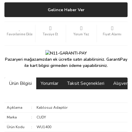
Gelince Haber Ver
Tavsiye Et
Yorum Yaz
Fiyat Alarmı
Pazaryeri mağazamızdan ek ücretle satın alabilirsiniz. GarantiPay
ile kart bilgisi girmeden ödeme yapabilirsiniz.
Ürün Bilgisi
Yorumlar
Taksit Seçenekleri
Alışveri
Açıklama
:
Kablosuz Adaptör
Marka
:
CUDY
Ürün Kodu
:
WU1400