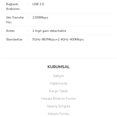
Bağlantı
:
USB 3.0
Arabirimi
Veri Transfer
:
1300Mbps
Hızı
Anten
:
1 high gain detachable
Standartlar
:
5GHz-867Mbps+2.4GHz-400Mbps
saolun
Bu ürüne ilk yorumu siz yapın!
Ü... D... | 20/07/2026
KURUMSAL
İletişim
6 adet ıp kamera aldım gayet
Yorum Yaz
Hakkımızda
güzel paketlenmiş ama yanında
hediye olarak bu alan kamera
Kargo Takibi
ile 24 izlenmektedir diye küçük
bir tabela olsa daha hoş
Havale Bildirim Formu
olurdu
Sipariş Sorgula
Barış Başaran | 04/07/2026
İletişim Formu