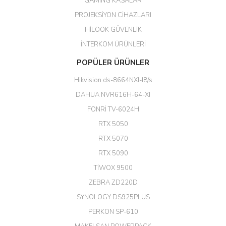
GAMİNG KASALAR
kaliteli bir firmasınız çok kaliteli
PROJEKSİYON CİHAZLARI
ürün satıyorsunuz
HİLOOK GÜVENLİK
Erdal Cingöz | 07/02/2026
İNTERKOM ÜRÜNLERİ
Başarılı. Bu vasıfta bir ürünü bu
POPÜLER ÜRÜNLER
kadar uygun fiyata bulabilmek
büyük şans. Güvenliticaret
Hikvision ds-8664NXI-I8/s
ekibine teşekkür ediyorum.
(HIKVISION DS-3E0326P-E/M(B)
DAHUA NVR616H-64-XI
24 Port Switch)
FONRİ TV-6024H
A... G... | 26/12/2025
RTX 5050
RTX 5070
Hızlı ve güvenli.
RTX 5090
EROL ÇAKMAK | 26/12/2025
TİWOX 9500
ZEBRA ZD220D
Hızlı teslimat uygun fiyat için
SYNOLOGY DS925PLUS
tşkler.
PERKON SP-610
M... T... | 23/12/2025