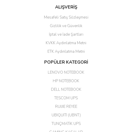
ALIŞVERİŞ
hızlı güvenli bir alışveriş oldu
Mesafeli Satış Sözleşmesi
Yalçın Kaya | 20/06/2026
Gizlilik ve Güvenlik
GÜVENİLİR SİTE
İptal ve İade Şartları
KVKK Aydınlatma Metni
ahmet yiğit | 29/04/2026
ETK Aydınlatma Metni
Aldığım ürün kapalı kutu teslim
POPÜLER KATEGORİ
edildi. Teşekkür ederim.
LENOVO NOTEBOOK
GÜRKAN KETHÜDAOĞLU |
04/04/2026
HP NOTEBOOK
DELL NOTEBOOK
Kargo çok hızlı. Ertesi gün
TESCOM UPS
teslim. Dahua intercom da
harikaymış.
RUIJIE REYEE
UBIQUITI (UBNT)
M... N... | 09/02/2026
TUNÇMATİK UPS
Her şey için teşekkür ederim çok