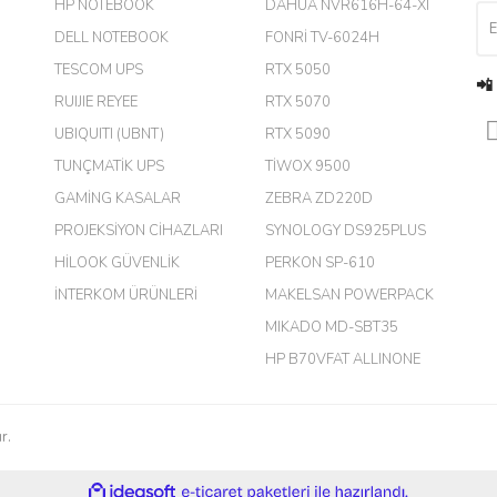
HP NOTEBOOK
DAHUA NVR616H-64-XI
DELL NOTEBOOK
FONRİ TV-6024H
TESCOM UPS
RTX 5050
📲
RUIJIE REYEE
RTX 5070
UBIQUITI (UBNT)
RTX 5090
TUNÇMATİK UPS
TİWOX 9500
GAMİNG KASALAR
ZEBRA ZD220D
PROJEKSİYON CİHAZLARI
SYNOLOGY DS925PLUS
m.
HİLOOK GÜVENLİK
PERKON SP-610
İNTERKOM ÜRÜNLERİ
MAKELSAN POWERPACK
MIKADO MD-SBT35
harikaymış.
HP B70VFAT ALLINONE
r.
çok kaliteli ürün satıyorsunuz
ile
ideasoft
e-