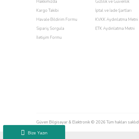
Hakkımızda
Gizlilik ve Güvenlik
Barış Başaran | 04/07/2026
Kargo Takibi
İptal ve İade Şartları
hızlı güvenli bir alışveriş oldu
Havale Bildirim Formu
KVKK Aydınlatma Metni
Sipariş Sorgula
ETK Aydınlatma Metni
Yalçın Kaya | 20/06/2026
İletişim Formu
GÜVENİLİR SİTE
ahmet yiğit | 29/04/2026
Aldığım ürün kapalı kutu teslim edildi. Teşekkür ederi
GÜRKAN KETHÜDAOĞLU | 04/04/2026
Kargo çok hızlı. Ertesi gün teslim. Dahua intercom da 
M... N... | 09/02/2026
Güven Bilgisayar & Elektronik © 2026 Tüm hakları saklıdı
Her şey için teşekkür ederim çok kaliteli bir firmasınız 
Bize Yazın
Erdal Cingöz | 07/02/2026