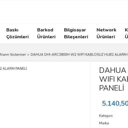
Baskı
Barkod
Bilgisayar
Network
K
Çözümleri
Ürünleri
Bileşenleri
Ürünleri
Ü
 Alarm Sistemleri
DAHUA DHI-ARC3800H-W2 WIFI KABLOSUZ HUB2 ALARM 
DAHUA 
WIFI K
PANELİ
5.140,5
Kategori
Marka