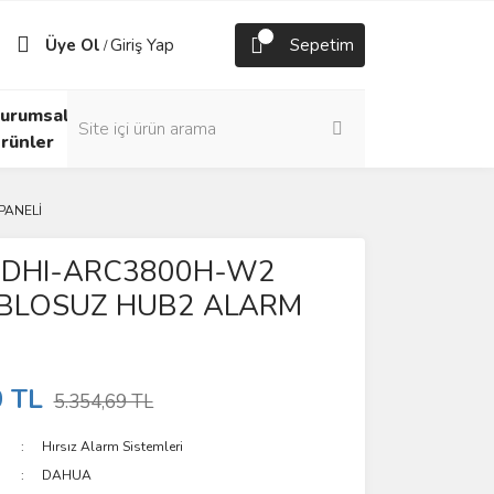
Üye Ol
Giriş Yap
Sepetim
/
urumsal
rünler
PANELİ
DHI-ARC3800H-W2
ABLOSUZ HUB2 ALARM
0 TL
5.354,69 TL
Hırsız Alarm Sistemleri
DAHUA