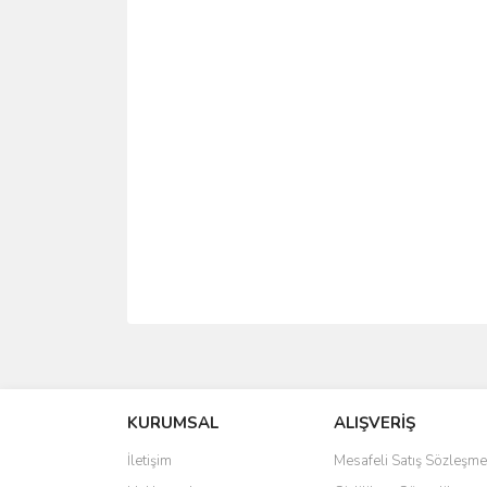
saolun
Ü... D... | 20/07/2026
KURUMSAL
ALIŞVERİŞ
6 adet ıp kamera aldım gayet güzel paketlenmiş ama 
İletişim
Mesafeli Satış Sözleşme
kamera ile 24 izlenmektedir diye küçük bir tabela ols