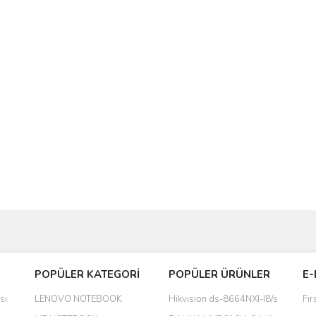
Bu ürüne ilk yorumu siz yapın!
POPÜLER KATEGORİ
POPÜLER ÜRÜNLER
E-
yanında hediye olarak bu alan
Yorum Yaz
si
LENOVO NOTEBOOK
Hikvision ds-8664NXI-I8/s
Fır
a daha hoş olurdu