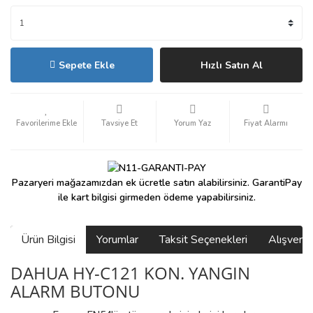
Sepete Ekle
Hızlı Satın Al
Tavsiye Et
Yorum Yaz
Fiyat Alarmı
Pazaryeri mağazamızdan ek ücretle satın alabilirsiniz. GarantiPay
ile kart bilgisi girmeden ödeme yapabilirsiniz.
Ürün Bilgisi
Yorumlar
Taksit Seçenekleri
Alışveri
DAHUA HY-C121 KON. YANGIN
ALARM BUTONU