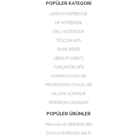
Aldığım ürün kapalı kutu teslim
POPÜLER KATEGORİ
edildi. Teşekkür ederim.
LENOVO NOTEBOOK
GÜRKAN KETHÜDAOĞLU |
04/04/2026
HP NOTEBOOK
DELL NOTEBOOK
Kargo çok hızlı. Ertesi gün
TESCOM UPS
teslim. Dahua intercom da
harikaymış.
RUIJIE REYEE
UBIQUITI (UBNT)
M... N... | 09/02/2026
TUNÇMATİK UPS
Her şey için teşekkür ederim çok
GAMİNG KASALAR
kaliteli bir firmasınız çok kaliteli
PROJEKSİYON CİHAZLARI
ürün satıyorsunuz
HİLOOK GÜVENLİK
Erdal Cingöz | 07/02/2026
İNTERKOM ÜRÜNLERİ
Başarılı. Bu vasıfta bir ürünü bu
POPÜLER ÜRÜNLER
kadar uygun fiyata bulabilmek
büyük şans. Güvenliticaret
Hikvision ds-8664NXI-I8/s
ekibine teşekkür ediyorum.
(HIKVISION DS-3E0326P-E/M(B)
DAHUA NVR616H-64-XI