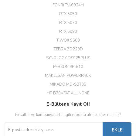
24 Port Switch)
FONRİ TV-6024H
A... G... | 26/12/2025
RTX 5050
RTX 5070
Hızlı ve güvenli.
RTX 5090
EROL ÇAKMAK | 26/12/2025
TİWOX 9500
ZEBRA ZD220D
Hızlı teslimat uygun fiyat için
SYNOLOGY DS925PLUS
tşkler.
PERKON SP-610
M... T... | 23/12/2025
MAKELSAN POWERPACK
MIKADO MD-SBT35
Deneyimini Paylaş
Diğer yorumları göster
HP B70VFAT ALLINONE
E-Bültene Kayıt Ol!
Fırsatlar ve kampanyalarla ilgili e-posta almak ister misiniz?
EKLE