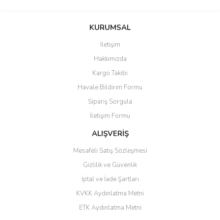
saolun
Bu ürüne ilk yorumu siz yapın!
Ü... D... | 20/07/2026
KURUMSAL
İletişim
6 adet ıp kamera aldım gayet
Yorum Yaz
Hakkımızda
güzel paketlenmiş ama yanında
hediye olarak bu alan kamera
Kargo Takibi
ile 24 izlenmektedir diye küçük
bir tabela olsa daha hoş
Havale Bildirim Formu
olurdu
Sipariş Sorgula
Barış Başaran | 04/07/2026
İletişim Formu
ALIŞVERİŞ
hızlı güvenli bir alışveriş oldu
Mesafeli Satış Sözleşmesi
Yalçın Kaya | 20/06/2026
Gizlilik ve Güvenlik
GÜVENİLİR SİTE
İptal ve İade Şartları
KVKK Aydınlatma Metni
ahmet yiğit | 29/04/2026
ETK Aydınlatma Metni