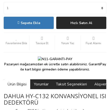
Sepete Ekle
Hızlı Satın Al
Tavsiye Et
Yorum Yaz
Fiyat Alarmı
Pazaryeri mağazamızdan ek ücretle satın alabilirsiniz. GarantiPay
ile kart bilgisi girmeden ödeme yapabilirsiniz.
Ürün Bilgisi
Yorumlar
Taksit Seçenekleri
Alışveri
DAHUA HY-C132 KONVANSİYONEL ISI
DEDEKTÖRÜ