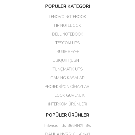
Aldığım ürün kapalı kutu teslim
POPÜLER KATEGORİ
edildi. Teşekkür ederim.
LENOVO NOTEBOOK
GÜRKAN KETHÜDAOĞLU |
04/04/2026
HP NOTEBOOK
DELL NOTEBOOK
Kargo çok hızlı. Ertesi gün
TESCOM UPS
teslim. Dahua intercom da
harikaymış.
RUIJIE REYEE
UBIQUITI (UBNT)
M... N... | 09/02/2026
TUNÇMATİK UPS
Her şey için teşekkür ederim çok
GAMİNG KASALAR
kaliteli bir firmasınız çok kaliteli
PROJEKSİYON CİHAZLARI
ürün satıyorsunuz
HİLOOK GÜVENLİK
Erdal Cingöz | 07/02/2026
İNTERKOM ÜRÜNLERİ
Başarılı. Bu vasıfta bir ürünü bu
POPÜLER ÜRÜNLER
kadar uygun fiyata bulabilmek
büyük şans. Güvenliticaret
Hikvision ds-8664NXI-I8/s
ekibine teşekkür ediyorum.
(HIKVISION DS-3E0326P-E/M(B)
DAHUA NVR616H-64-XI