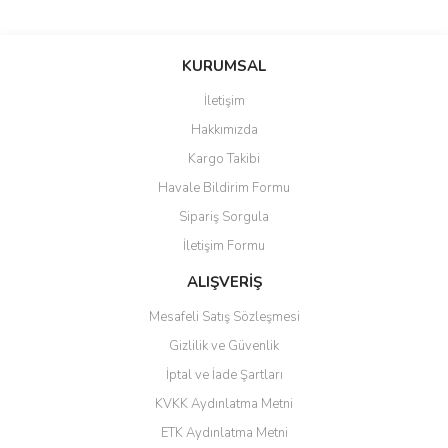
saolun
Bu ürüne ilk yorumu siz yapın!
Ü... D... | 20/07/2026
KURUMSAL
İletişim
6 adet ıp kamera aldım gayet
Yorum Yaz
Hakkımızda
güzel paketlenmiş ama yanında
hediye olarak bu alan kamera
Kargo Takibi
ile 24 izlenmektedir diye küçük
bir tabela olsa daha hoş
Havale Bildirim Formu
olurdu
Sipariş Sorgula
Barış Başaran | 04/07/2026
İletişim Formu
ALIŞVERİŞ
hızlı güvenli bir alışveriş oldu
Mesafeli Satış Sözleşmesi
Yalçın Kaya | 20/06/2026
Gizlilik ve Güvenlik
GÜVENİLİR SİTE
İptal ve İade Şartları
KVKK Aydınlatma Metni
ahmet yiğit | 29/04/2026
ETK Aydınlatma Metni