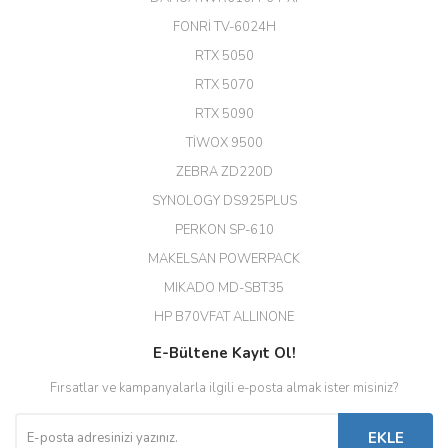
24 Port Switch)
FONRİ TV-6024H
A... G... | 26/12/2025
RTX 5050
RTX 5070
Hızlı ve güvenli.
RTX 5090
EROL ÇAKMAK | 26/12/2025
TİWOX 9500
ZEBRA ZD220D
Hızlı teslimat uygun fiyat için
SYNOLOGY DS925PLUS
tşkler.
PERKON SP-610
M... T... | 23/12/2025
MAKELSAN POWERPACK
MIKADO MD-SBT35
Deneyimini Paylaş
Diğer yorumları göster
HP B70VFAT ALLINONE
E-Bültene Kayıt Ol!
Fırsatlar ve kampanyalarla ilgili e-posta almak ister misiniz?
EKLE