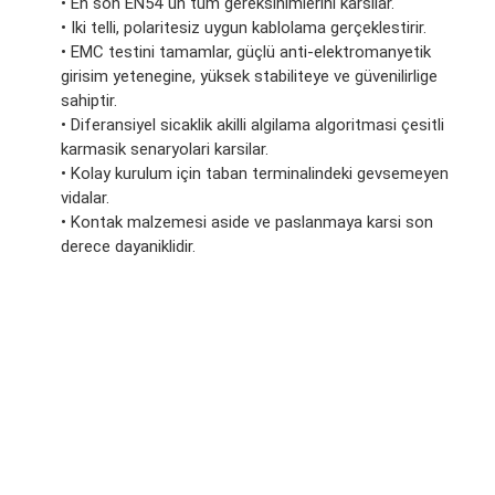
• En son EN54`ün tüm gereksinimlerini karsilar.
• Iki telli, polaritesiz uygun kablolama gerçeklestirir.
• EMC testini tamamlar, güçlü anti-elektromanyetik
girisim yetenegine, yüksek stabiliteye ve güvenilirlige
sahiptir.
• Diferansiyel sicaklik akilli algilama algoritmasi çesitli
karmasik senaryolari karsilar.
• Kolay kurulum için taban terminalindeki gevsemeyen
vidalar.
• Kontak malzemesi aside ve paslanmaya karsi son
derece dayaniklidir.