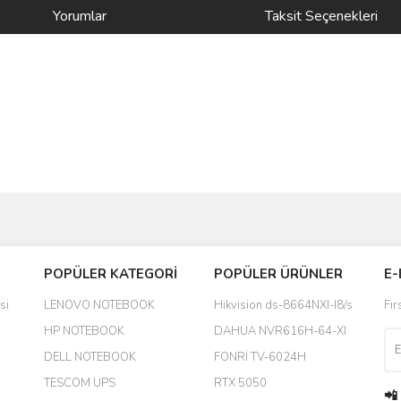
Yorumlar
Taksit Seçenekleri
Bu ürüne ilk yorumu siz yapın!
POPÜLER KATEGORİ
POPÜLER ÜRÜNLER
E-
yanında hediye olarak bu alan
Yorum Yaz
si
LENOVO NOTEBOOK
Hikvision ds-8664NXI-I8/s
Fır
a daha hoş olurdu
HP NOTEBOOK
DAHUA NVR616H-64-XI
DELL NOTEBOOK
FONRİ TV-6024H
TESCOM UPS
RTX 5050
📲