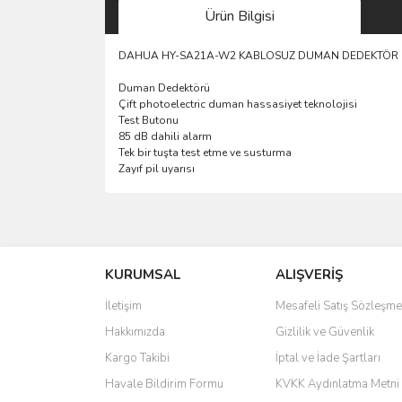
Ürün Bilgisi
DAHUA HY-SA21A-W2 KABLOSUZ DUMAN DEDEKTÖR
Duman Dedektörü
Çift photoelectric duman hassasiyet teknolojisi
Test Butonu
85 dB dahili alarm
Tek bir tuşta test etme ve susturma
Zayıf pil uyarısı
saolun
Ü... D... | 20/07/2026
KURUMSAL
ALIŞVERİŞ
6 adet ıp kamera aldım gayet güzel paketlenmiş ama 
İletişim
Mesafeli Satış Sözleşme
kamera ile 24 izlenmektedir diye küçük bir tabela ols
Hakkımızda
Gizlilik ve Güvenlik
Barış Başaran | 04/07/2026
Kargo Takibi
İptal ve İade Şartları
hızlı güvenli bir alışveriş oldu
Havale Bildirim Formu
KVKK Aydınlatma Metni