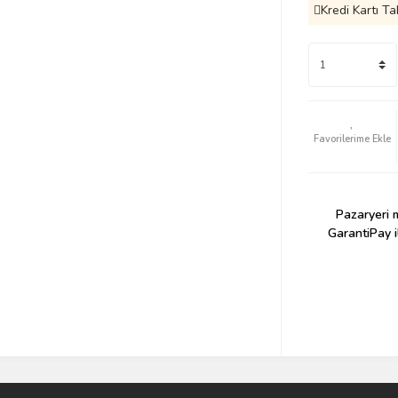
Kredi Kartı Ta
Pazaryeri m
GarantiPay i