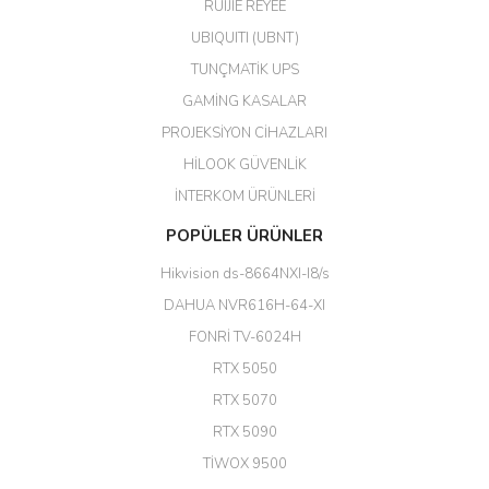
harikaymış.
RUIJIE REYEE
UBIQUITI (UBNT)
M... N... | 09/02/2026
TUNÇMATİK UPS
Her şey için teşekkür ederim çok
GAMİNG KASALAR
kaliteli bir firmasınız çok kaliteli
PROJEKSİYON CİHAZLARI
ürün satıyorsunuz
HİLOOK GÜVENLİK
Erdal Cingöz | 07/02/2026
İNTERKOM ÜRÜNLERİ
Başarılı. Bu vasıfta bir ürünü bu
POPÜLER ÜRÜNLER
kadar uygun fiyata bulabilmek
büyük şans. Güvenliticaret
Hikvision ds-8664NXI-I8/s
ekibine teşekkür ediyorum.
(HIKVISION DS-3E0326P-E/M(B)
DAHUA NVR616H-64-XI
24 Port Switch)
FONRİ TV-6024H
A... G... | 26/12/2025
RTX 5050
RTX 5070
Hızlı ve güvenli.
RTX 5090
EROL ÇAKMAK | 26/12/2025
TİWOX 9500