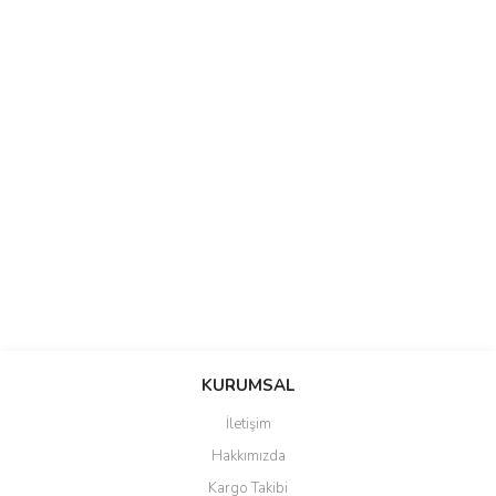
saolun
Bu ürüne ilk yorumu siz yapın!
Ü... D... | 20/07/2026
KURUMSAL
İletişim
6 adet ıp kamera aldım gayet
Yorum Yaz
Hakkımızda
güzel paketlenmiş ama yanında
hediye olarak bu alan kamera
Kargo Takibi