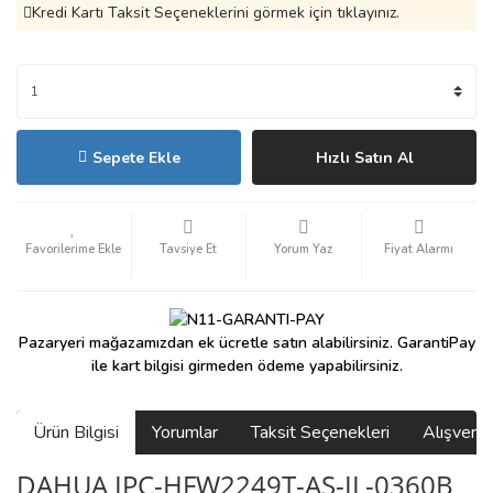
Kredi Kartı Taksit Seçeneklerini görmek için tıklayınız.
Sepete Ekle
Hızlı Satın Al
Tavsiye Et
Yorum Yaz
Fiyat Alarmı
Pazaryeri mağazamızdan ek ücretle satın alabilirsiniz. GarantiPay
ile kart bilgisi girmeden ödeme yapabilirsiniz.
Ürün Bilgisi
Yorumlar
Taksit Seçenekleri
Alışveri
DAHUA IPC-HFW2249T-AS-IL-0360B