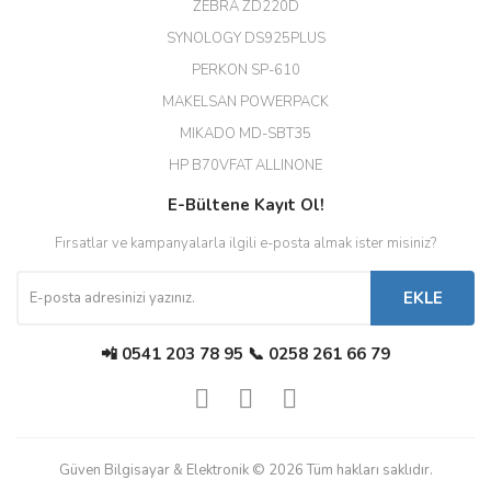
ZEBRA ZD220D
Hızlı teslimat uygun fiyat için
SYNOLOGY DS925PLUS
tşkler.
PERKON SP-610
M... T... | 23/12/2025
MAKELSAN POWERPACK
MIKADO MD-SBT35
Deneyimini Paylaş
Diğer yorumları göster
HP B70VFAT ALLINONE
E-Bültene Kayıt Ol!
Fırsatlar ve kampanyalarla ilgili e-posta almak ister misiniz?
EKLE
📲 0541 203 78 95 📞 0258 261 66 79
Güven Bilgisayar & Elektronik © 2026 Tüm hakları saklıdır.