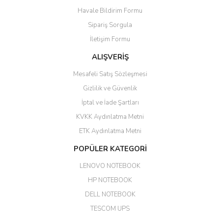
ile 24 izlenmektedir diye küçük
bir tabela olsa daha hoş
Havale Bildirim Formu
olurdu
Sipariş Sorgula
Barış Başaran | 04/07/2026
İletişim Formu
ALIŞVERİŞ
hızlı güvenli bir alışveriş oldu
Mesafeli Satış Sözleşmesi
Yalçın Kaya | 20/06/2026
Gizlilik ve Güvenlik
GÜVENİLİR SİTE
İptal ve İade Şartları
KVKK Aydınlatma Metni
ahmet yiğit | 29/04/2026
ETK Aydınlatma Metni
Aldığım ürün kapalı kutu teslim
POPÜLER KATEGORİ
edildi. Teşekkür ederim.
LENOVO NOTEBOOK
GÜRKAN KETHÜDAOĞLU |
04/04/2026
HP NOTEBOOK
DELL NOTEBOOK
Kargo çok hızlı. Ertesi gün
TESCOM UPS
teslim. Dahua intercom da