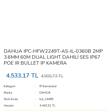
DAHUA IPC-HFW2249T-AS-IL-0360B 2MP
3.6MM 60M DUAL LIGHT DAHİLİ SES IP67
POE IR BULLET IP KAMERA
4.533,17 TL
4.900,73 TL
Kategori
IP Kameralar
Marka
DAHUA
Stok Kodu
bd_24495
Havale
4.442,51 TL