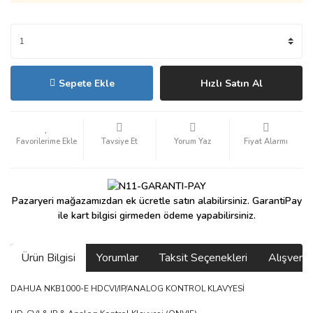
Sepete Ekle
Hızlı Satın Al
Tavsiye Et
Yorum Yaz
Fiyat Alarmı
Pazaryeri mağazamızdan ek ücretle satın alabilirsiniz. GarantiPay
ile kart bilgisi girmeden ödeme yapabilirsiniz.
Ürün Bilgisi
Yorumlar
Taksit Seçenekleri
Alışveri
DAHUA NKB1000-E HDCVI/IP/ANALOG KONTROL KLAVYESİ