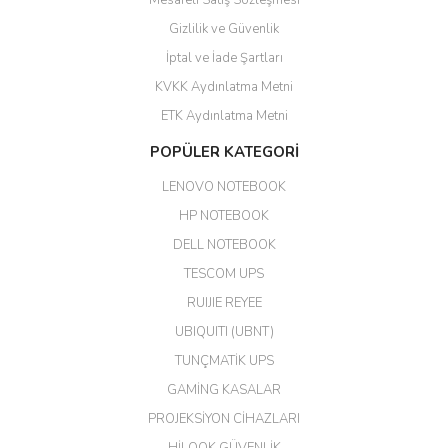
Mesafeli Satış Sözleşmesi
Yalçın Kaya | 20/06/2026
Gizlilik ve Güvenlik
GÜVENİLİR SİTE
İptal ve İade Şartları
KVKK Aydınlatma Metni
ahmet yiğit | 29/04/2026
ETK Aydınlatma Metni
Aldığım ürün kapalı kutu teslim
POPÜLER KATEGORİ
edildi. Teşekkür ederim.
LENOVO NOTEBOOK
GÜRKAN KETHÜDAOĞLU |
04/04/2026
HP NOTEBOOK
DELL NOTEBOOK
Kargo çok hızlı. Ertesi gün
TESCOM UPS
teslim. Dahua intercom da
harikaymış.
RUIJIE REYEE
UBIQUITI (UBNT)
M... N... | 09/02/2026
TUNÇMATİK UPS
Her şey için teşekkür ederim çok
GAMİNG KASALAR
kaliteli bir firmasınız çok kaliteli
PROJEKSİYON CİHAZLARI
ürün satıyorsunuz