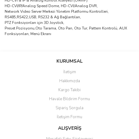
HD-CVI & IP & Analog Kontrol Klavyesi (ONVIF)
HD-CVI/IP/Analog Speed Dome, HD-CVI/Analog DVR,
Network Video Server Merkezi Yönetim Platformu Kontrolleri,
RS485,RS422,USB, RS232 & Ağ Bağlantıları,
PTZ Fonksiyonları için 3D Joystick,
Preset Pozisyonu,Oto Tarama, Oto Pan, Oto Tur, Pattern Kontrolü, AUX
Fonksiyonları, Menü Ekranı
saolun
Bu ürüne ilk yorumu siz yapın!
Ü... D... | 20/07/2026
KURUMSAL
İletişim
6 adet ıp kamera aldım gayet
Yorum Yaz
Hakkımızda
güzel paketlenmiş ama yanında
hediye olarak bu alan kamera
Kargo Takibi
ile 24 izlenmektedir diye küçük
bir tabela olsa daha hoş
Havale Bildirim Formu
olurdu
Sipariş Sorgula
Barış Başaran | 04/07/2026
İletişim Formu
ALIŞVERİŞ
hızlı güvenli bir alışveriş oldu