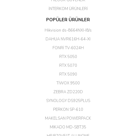
HİLOOK GÜVENLİK
Erdal Cingöz | 07/02/2026
İNTERKOM ÜRÜNLERİ
Başarılı. Bu vasıfta bir ürünü bu
POPÜLER ÜRÜNLER
kadar uygun fiyata bulabilmek
büyük şans. Güvenliticaret
Hikvision ds-8664NXI-I8/s
ekibine teşekkür ediyorum.
(HIKVISION DS-3E0326P-E/M(B)
DAHUA NVR616H-64-XI
24 Port Switch)
FONRİ TV-6024H
A... G... | 26/12/2025
RTX 5050
RTX 5070
Hızlı ve güvenli.
RTX 5090
EROL ÇAKMAK | 26/12/2025
TİWOX 9500
ZEBRA ZD220D
Hızlı teslimat uygun fiyat için
SYNOLOGY DS925PLUS
tşkler.
PERKON SP-610
M... T... | 23/12/2025
MAKELSAN POWERPACK
MIKADO MD-SBT35
Deneyimini Paylaş
Diğer yorumları göster