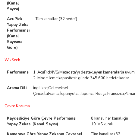
(Kanal
Sayısı)
AcuPick
Tüm kanallar (32 hedef)
Yapay Zeka
Performansı
(Kanal
Sayısına
Göre)
WizSeek
Performans
1. AcuPick/IVS/Metadata'yı destekleyen kameralarla uyuml
2. Modelleme kapasitesi: günde 345.600 hedefe kadar.
Arama Dili
İngilizce;Geleneksel
Çince;İtalyanca;İspanyolca;Japonca;Rusça;Fransızca;Alm
Çevre Koruma
Kaydediciye Göre Çevre Performansı
8 kanal, her kanal için
Yapay Zekası (Kanal Sayısı)
10 IVS kuralı
Kameraya Göre Yapay Zekanın Çevresel
Tüm kanallar (32