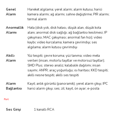
Genel
Hareket algılama; yerel alarm; alarm kutusu; harici
Alarm
kamera alarmı; ağ alarmı; sahne değiştirme; PIR alarmı;
termal alarm
Anormallik
Hata (disk yok, disk hatası, düşük alan, düşük kota
Alarmı
alanı; anormal disk sağlığı; ağ bağlantısı kesilmesi; IP
çakışması; MAC çakışması; anormal fan hızı); video
kaybı; video kurcalama; kamera çevrimdışı; ses
algılama; alarm kutusu çevrimdışı
Akıllı
Yüz tespiti; çevre koruma; yüz tanıma; video meta
Alarm
verileri (insan, motorlu taşıtlar ve motorsuz taşıtlar);
SMD Plus; stereo analiz; kalabalık dağılımı; insan
sayımı; ANPR; araç yoğunluğu; ısı haritası; KKD tespiti;
akıllı nesne tespiti; akıllı ses tespiti
Alarm
Kayıt; anlık görüntü (panoramik); yerel alarm çıkışı; IPC
Bağlantısı
harici alarm çıkışı; ses; zil; kayıt, ön ayar; e-posta
Port
Ses Girişi
1 kanallı RCA