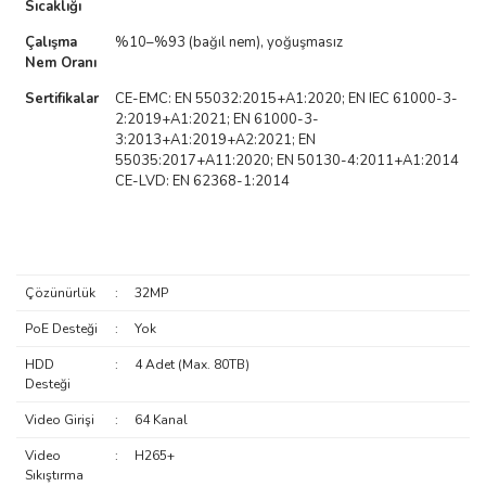
Sıcaklığı
Çalışma
%10–%93 (bağıl nem), yoğuşmasız
Nem Oranı
Sertifikalar
CE-EMC: EN 55032:2015+A1:2020; EN IEC 61000-3-
2:2019+A1:2021; EN 61000-3-
3:2013+A1:2019+A2:2021; EN
55035:2017+A11:2020; EN 50130-4:2011+A1:2014
CE-LVD: EN 62368-1:2014
Çözünürlük
:
32MP
PoE Desteği
:
Yok
HDD
:
4 Adet (Max. 80TB)
Desteği
Video Girişi
:
64 Kanal
Video
:
H265+
Sıkıştırma