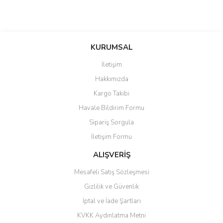
saolun
Bu ürüne ilk yorumu siz yapın!
Ü... D... | 20/07/2026
KURUMSAL
İletişim
6 adet ıp kamera aldım gayet
Yorum Yaz
Hakkımızda
güzel paketlenmiş ama yanında
hediye olarak bu alan kamera
Kargo Takibi
ile 24 izlenmektedir diye küçük
bir tabela olsa daha hoş
Havale Bildirim Formu
olurdu
Sipariş Sorgula
Barış Başaran | 04/07/2026
İletişim Formu
ALIŞVERİŞ
hızlı güvenli bir alışveriş oldu
Mesafeli Satış Sözleşmesi
Yalçın Kaya | 20/06/2026
Gizlilik ve Güvenlik
GÜVENİLİR SİTE
İptal ve İade Şartları
KVKK Aydınlatma Metni
ahmet yiğit | 29/04/2026