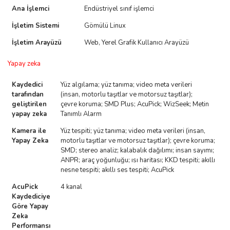
Ana İşlemci
Endüstriyel sınıf işlemci
İşletim Sistemi
Gömülü Linux
İşletim Arayüzü
Web, Yerel Grafik Kullanıcı Arayüzü
Yapay zeka
Kaydedici
Yüz algılama; yüz tanıma; video meta verileri
tarafından
(insan, motorlu taşıtlar ve motorsuz taşıtlar);
geliştirilen
çevre koruma; SMD Plus; AcuPick; WizSeek; Metin
yapay zeka
Tanımlı Alarm
Kamera ile
Yüz tespiti; yüz tanıma; video meta verileri (insan,
Yapay Zeka
motorlu taşıtlar ve motorsuz taşıtlar); çevre koruma;
SMD; stereo analiz; kalabalık dağılımı; insan sayımı;
ANPR; araç yoğunluğu; ısı haritası; KKD tespiti; akıllı
nesne tespiti; akıllı ses tespiti; AcuPick
AcuPick
4 kanal
Kaydediciye
Göre Yapay
Zeka
Performansı