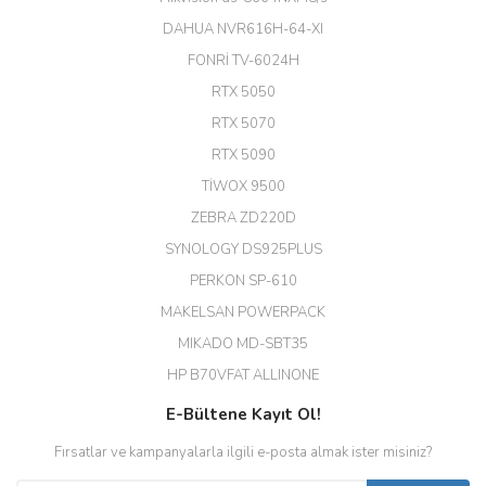
ekibine teşekkür ediyorum.
(HIKVISION DS-3E0326P-E/M(B)
DAHUA NVR616H-64-XI
24 Port Switch)
FONRİ TV-6024H
A... G... | 26/12/2025
RTX 5050
RTX 5070
Hızlı ve güvenli.
RTX 5090
EROL ÇAKMAK | 26/12/2025
TİWOX 9500
ZEBRA ZD220D
Hızlı teslimat uygun fiyat için
SYNOLOGY DS925PLUS
tşkler.
PERKON SP-610
M... T... | 23/12/2025
MAKELSAN POWERPACK
MIKADO MD-SBT35
Deneyimini Paylaş
Diğer yorumları göster
HP B70VFAT ALLINONE
E-Bültene Kayıt Ol!
Fırsatlar ve kampanyalarla ilgili e-posta almak ister misiniz?