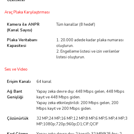
Özellikler
Araç Plaka Karşılaştırması
Kamera ile ANPR
Tüm kanallar (8 hedef)
(Kanal Sayısı)
Plaka Veritabanı
1. 20.000 adede kadar plaka numarası
Kapasitesi
oluşturun.
2. Engelleme listesi ve izin verilenler
listesi oluşturun.
Ses ve Video
Erişim Kanalı
64 kanal
Ağ Bant
Yapay zeka devre dışı: 448 Mbps gelen, 448 Mbps
Genişliği
kayıt ve 448 Mbps giden.
Yapay zeka etkinleştirildi: 200 Mbps gelen, 200
Mbps kayıt ve 200 Mbps giden.
Çözünürlük
32 MP;24 MP;16 MP;12 MP;8 MP;6 MP;5 MP;4 MP;3
MP;1080p;720p;960p;D1;CIF;QCIF