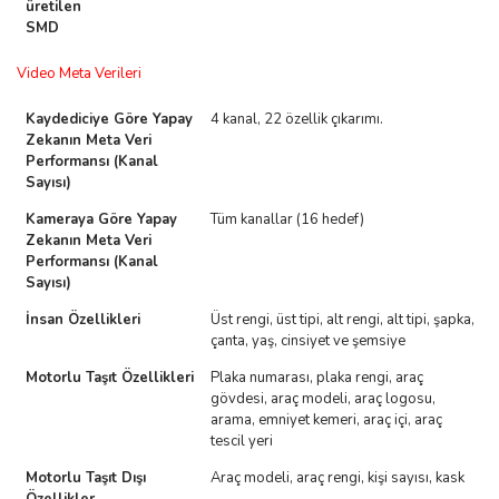
üretilen
SMD
Video Meta Verileri
Kaydediciye Göre Yapay
4 kanal, 22 özellik çıkarımı.
Zekanın Meta Veri
Performansı (Kanal
Sayısı)
Kameraya Göre Yapay
Tüm kanallar (16 hedef)
Zekanın Meta Veri
Performansı (Kanal
Sayısı)
İnsan Özellikleri
Üst rengi, üst tipi, alt rengi, alt tipi, şapka,
çanta, yaş, cinsiyet ve şemsiye
Motorlu Taşıt Özellikleri
Plaka numarası, plaka rengi, araç
gövdesi, araç modeli, araç logosu,
arama, emniyet kemeri, araç içi, araç
tescil yeri
Motorlu Taşıt Dışı
Araç modeli, araç rengi, kişi sayısı, kask