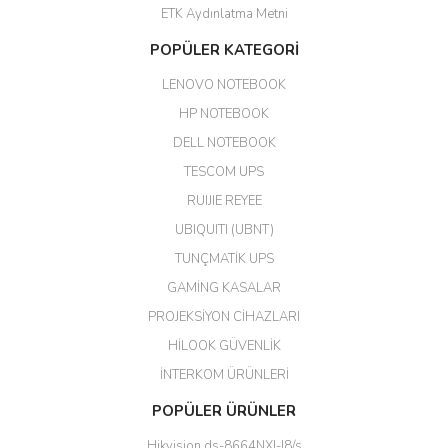
ETK Aydınlatma Metni
Aldığım ürün kapalı kutu teslim
POPÜLER KATEGORİ
edildi. Teşekkür ederim.
LENOVO NOTEBOOK
GÜRKAN KETHÜDAOĞLU |
04/04/2026
HP NOTEBOOK
DELL NOTEBOOK
Kargo çok hızlı. Ertesi gün
TESCOM UPS
teslim. Dahua intercom da
harikaymış.
RUIJIE REYEE
UBIQUITI (UBNT)
M... N... | 09/02/2026
TUNÇMATİK UPS
Her şey için teşekkür ederim çok
GAMİNG KASALAR
kaliteli bir firmasınız çok kaliteli
PROJEKSİYON CİHAZLARI
ürün satıyorsunuz
HİLOOK GÜVENLİK
Erdal Cingöz | 07/02/2026
İNTERKOM ÜRÜNLERİ
Başarılı. Bu vasıfta bir ürünü bu
POPÜLER ÜRÜNLER
kadar uygun fiyata bulabilmek
büyük şans. Güvenliticaret
Hikvision ds-8664NXI-I8/s