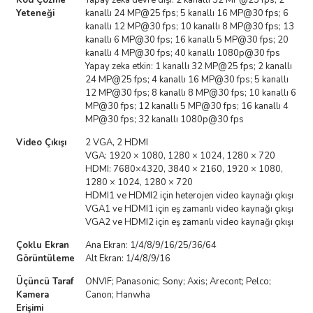
Kod Çözme
Yapay zeka devre dışı: 2 kanallı 32 MP@25 fps; 2
Yeteneği
kanallı 24 MP@25 fps; 5 kanallı 16 MP@30 fps; 6
kanallı 12 MP@30 fps; 10 kanallı 8 MP@30 fps; 13
kanallı 6 MP@30 fps; 16 kanallı 5 MP@30 fps; 20
kanallı 4 MP@30 fps; 40 kanallı 1080p@30 fps
Yapay zeka etkin: 1 kanallı 32 MP@25 fps; 2 kanallı
24 MP@25 fps; 4 kanallı 16 MP@30 fps; 5 kanallı
12 MP@30 fps; 8 kanallı 8 MP@30 fps; 10 kanallı 6
MP@30 fps; 12 kanallı 5 MP@30 fps; 16 kanallı 4
MP@30 fps; 32 kanallı 1080p@30 fps
Video Çıkışı
2 VGA, 2 HDMI
VGA: 1920 × 1080, 1280 × 1024, 1280 × 720
HDMI: 7680×4320, 3840 × 2160, 1920 × 1080,
1280 × 1024, 1280 × 720
HDMI1 ve HDMI2 için heterojen video kaynağı çıkışı
VGA1 ve HDMI1 için eş zamanlı video kaynağı çıkışı
VGA2 ve HDMI2 için eş zamanlı video kaynağı çıkışı
Çoklu Ekran
Ana Ekran: 1/4/8/9/16/25/36/64
Görüntüleme
Alt Ekran: 1/4/8/9/16
Üçüncü Taraf
ONVIF; Panasonic; Sony; Axis; Arecont; Pelco;
Kamera
Canon; Hanwha
Erişimi