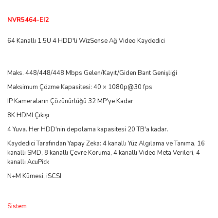
NVR5464-EI2
64 Kanallı 1.5U 4 HDD'li WizSense Ağ Video Kaydedici
Maks. 448/448/448 Mbps Gelen/Kayıt/Giden Bant Genişliği
Maksimum Çözme Kapasitesi: 40 × 1080p@30 fps
IP Kameraların Çözünürlüğü 32 MP'ye Kadar
8K HDMI Çıkışı
4 Yuva. Her HDD'nin depolama kapasitesi 20 TB'a kadar.
Kaydedici Tarafından Yapay Zeka: 4 kanallı Yüz Algılama ve Tanıma, 16
kanallı SMD, 8 kanallı Çevre Koruma, 4 kanallı Video Meta Verileri, 4
kanallı AcuPick
N+M Kümesi, iSCSI
Sistem