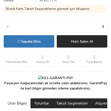
Havale
35.411,77 TL
Kredi Kartı Taksit Seçeneklerini görmek için tıklayınız.
Sepete Ekle
Hızlı Satın Al
Tavsiye Et
Yorum Yaz
Fiyat Alarmı
Pazaryeri mağazamızdan ek ücretle satın alabilirsiniz. GarantiPay
ile kart bilgisi girmeden ödeme yapabilirsiniz.
Ürün Bilgisi
Yorumlar
Taksit Seçenekleri
Alışveri