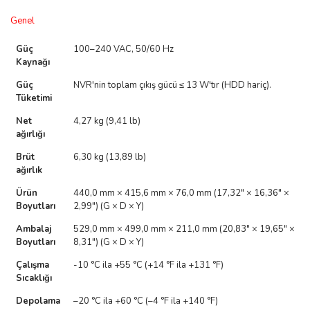
Genel
Güç
100–240 VAC, 50/60 Hz
Kaynağı
Güç
NVR'nin toplam çıkış gücü ≤ 13 W'tır (HDD hariç).
Tüketimi
Net
4,27 kg (9,41 lb)
ağırlığı
Brüt
6,30 kg (13,89 lb)
ağırlık
Ürün
440,0 mm × 415,6 mm × 76,0 mm (17,32" × 16,36" ×
Boyutları
2,99") (G × D × Y)
Ambalaj
529,0 mm × 499,0 mm × 211,0 mm (20,83" × 19,65" ×
Boyutları
8,31") (G × D × Y)
Çalışma
-10 °C ila +55 °C (+14 °F ila +131 °F)
Sıcaklığı
Depolama
–20 °C ila +60 °C (–4 °F ila +140 °F)