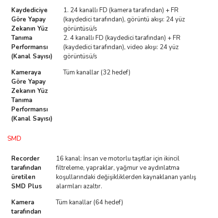
Kaydediciye
1. 24 kanallı FD (kamera tarafından) + FR
Göre Yapay
(kaydedici tarafından), görüntü akışı: 24 yüz
Zekanın Yüz
görüntüsü/s
Tanıma
2. 4 kanallı FD (kaydedici tarafından) + FR
Performansı
(kaydedici tarafından), video akışı: 24 yüz
(Kanal Sayısı)
görüntüsü/s
Kameraya
Tüm kanallar (32 hedef)
Göre Yapay
Zekanın Yüz
Tanıma
Performansı
(Kanal Sayısı)
SMD
Recorder
16 kanal: İnsan ve motorlu taşıtlar için ikincil
tarafından
filtreleme, yapraklar, yağmur ve aydınlatma
üretilen
koşullarındaki değişikliklerden kaynaklanan yanlış
SMD Plus
alarmları azaltır.
Kamera
Tüm kanallar (64 hedef)
tarafından