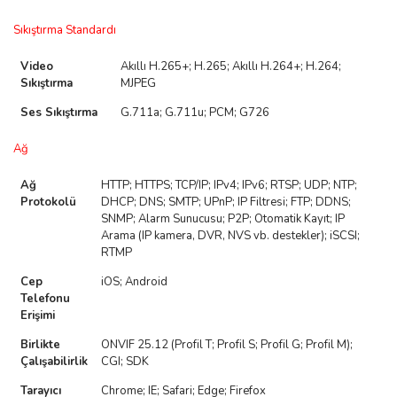
Sıkıştırma Standardı
Video
Akıllı H.265+; H.265; Akıllı H.264+; H.264;
Sıkıştırma
MJPEG
Ses Sıkıştırma
G.711a; G.711u; PCM; G726
Ağ
Ağ
HTTP; HTTPS; TCP/IP; IPv4; IPv6; RTSP; UDP; NTP;
Protokolü
DHCP; DNS; SMTP; UPnP; IP Filtresi; FTP; DDNS;
SNMP; Alarm Sunucusu; P2P; Otomatik Kayıt; IP
Arama (IP kamera, DVR, NVS vb. destekler); iSCSI;
RTMP
Cep
iOS; Android
Telefonu
Erişimi
Birlikte
ONVIF 25.12 (Profil T; Profil S; Profil G; Profil M);
Çalışabilirlik
CGI; SDK
Tarayıcı
Chrome; IE; Safari; Edge; Firefox