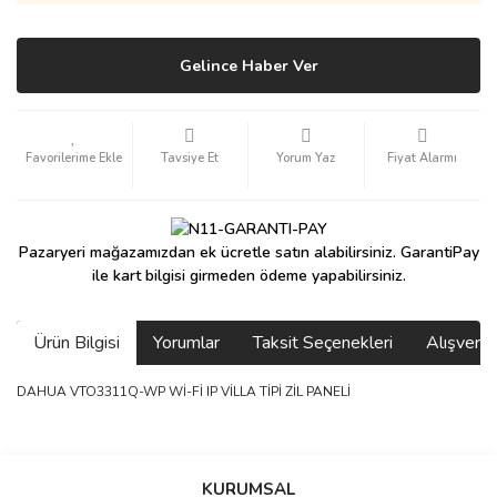
Gelince Haber Ver
Tavsiye Et
Yorum Yaz
Fiyat Alarmı
Pazaryeri mağazamızdan ek ücretle satın alabilirsiniz. GarantiPay
ile kart bilgisi girmeden ödeme yapabilirsiniz.
Ürün Bilgisi
Yorumlar
Taksit Seçenekleri
Alışveri
DAHUA VTO3311Q-WP Wİ-Fİ IP VİLLA TİPİ ZİL PANELİ
saolun
Bu ürüne ilk yorumu siz yapın!
Ü... D... | 20/07/2026
KURUMSAL