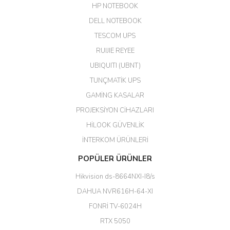
04/04/2026
HP NOTEBOOK
DELL NOTEBOOK
Kargo çok hızlı. Ertesi gün
TESCOM UPS
teslim. Dahua intercom da
harikaymış.
RUIJIE REYEE
UBIQUITI (UBNT)
M... N... | 09/02/2026
TUNÇMATİK UPS
Her şey için teşekkür ederim çok
GAMİNG KASALAR
kaliteli bir firmasınız çok kaliteli
PROJEKSİYON CİHAZLARI
ürün satıyorsunuz
HİLOOK GÜVENLİK
Erdal Cingöz | 07/02/2026
İNTERKOM ÜRÜNLERİ
Başarılı. Bu vasıfta bir ürünü bu
POPÜLER ÜRÜNLER
kadar uygun fiyata bulabilmek
büyük şans. Güvenliticaret
Hikvision ds-8664NXI-I8/s
ekibine teşekkür ediyorum.
(HIKVISION DS-3E0326P-E/M(B)
DAHUA NVR616H-64-XI
24 Port Switch)
FONRİ TV-6024H
A... G... | 26/12/2025
RTX 5050