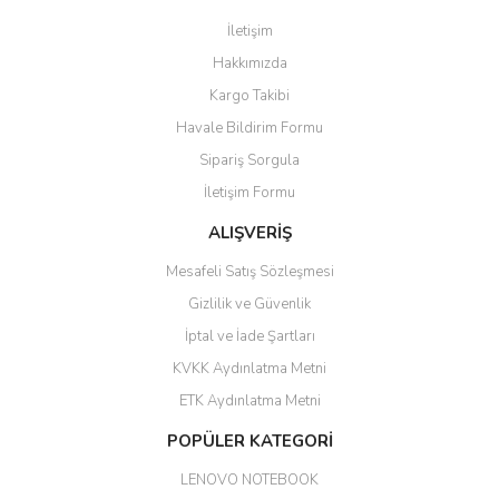
İletişim
6 adet ıp kamera aldım gayet
Yorum Yaz
Hakkımızda
güzel paketlenmiş ama yanında
hediye olarak bu alan kamera
Kargo Takibi
ile 24 izlenmektedir diye küçük
bir tabela olsa daha hoş
Havale Bildirim Formu
olurdu
Sipariş Sorgula
Barış Başaran | 04/07/2026
İletişim Formu
ALIŞVERİŞ
hızlı güvenli bir alışveriş oldu
Mesafeli Satış Sözleşmesi
Yalçın Kaya | 20/06/2026
Gizlilik ve Güvenlik
GÜVENİLİR SİTE
İptal ve İade Şartları
KVKK Aydınlatma Metni
ahmet yiğit | 29/04/2026
ETK Aydınlatma Metni
Aldığım ürün kapalı kutu teslim
POPÜLER KATEGORİ
edildi. Teşekkür ederim.
LENOVO NOTEBOOK
GÜRKAN KETHÜDAOĞLU |