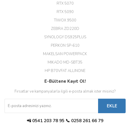
RTX 5070
Hızlı ve güvenli.
RTX 5090
EROL ÇAKMAK | 26/12/2025
TİWOX 9500
ZEBRA ZD220D
Hızlı teslimat uygun fiyat için
SYNOLOGY DS925PLUS
tşkler.
PERKON SP-610
M... T... | 23/12/2025
MAKELSAN POWERPACK
MIKADO MD-SBT35
Deneyimini Paylaş
Diğer yorumları göster
HP B70VFAT ALLINONE
E-Bültene Kayıt Ol!
Fırsatlar ve kampanyalarla ilgili e-posta almak ister misiniz?
EKLE
📲 0541 203 78 95 📞 0258 261 66 79