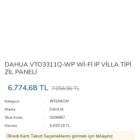
DAHUA VTO3311Q-WP Wİ-Fİ IP VİLLA TİPİ
ZİL PANELİ
6.774,68 TL
7.056,96 TL
Kategori
İNTERKOM
Marka
DAHUA
Stok Kodu
S006867
Havale
6.639,18 TL
Kredi Kartı Taksit Seçeneklerini görmek için tıklayınız.