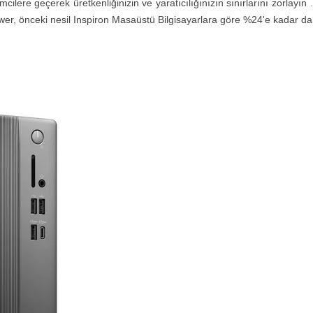
mcilere geçerek üretkenliğinizin ve yaratıcılığınızın sınırlarını zorlayı
l Tower, önceki nesil Inspiron Masaüstü Bilgisayarlara göre %24'e kadar