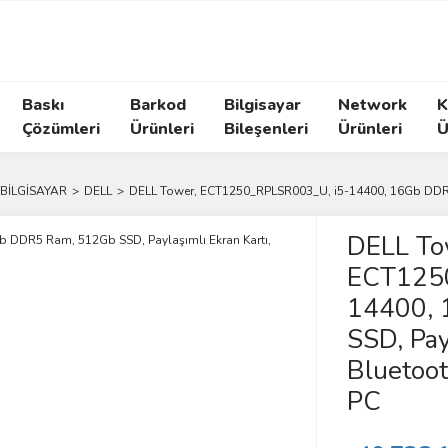
Baskı
Barkod
Bilgisayar
Network
K
Çözümleri
Ürünleri
Bileşenleri
Ürünleri
Ü
BİLGİSAYAR
DELL
DELL Tower, ECT1250_RPLSR003_U, i5-14400, 16Gb DDR5 
DELL To
ECT1250
14400, 
SSD, Pay
Bluetoo
PC