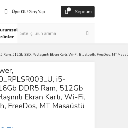
Üye Ol
Giriş Yap
Sepetim
/
urumsal
rünler
Ram, 512Gb SSD, Paylaşımlı Ekran Kartı, Wi-Fi, Bluetooth, FreeDos, MT Masa
wer,
_RPLSR003_U, i5-
16Gb DDR5 Ram, 512Gb
laşımlı Ekran Kartı, Wi-Fi,
th, FreeDos, MT Masaüstü