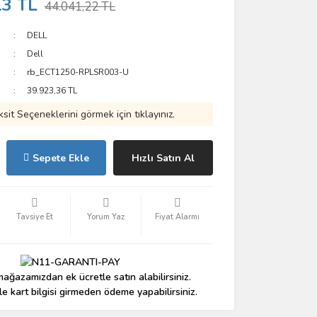
13 TL
44.041,22 TL
DELL
Dell
rb_ECT1250-RPLSR003-U
39.923,36 TL
ksit Seçeneklerini görmek için tıklayınız.
Sepete Ekle
Hızlı Satın Al
Tavsiye Et
Yorum Yaz
Fiyat Alarmı
ağazamızdan ek ücretle satın alabilirsiniz.
le kart bilgisi girmeden ödeme yapabilirsiniz.