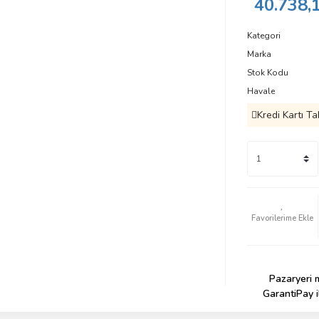
40.738,
Kategori
Marka
Stok Kodu
Havale
Kredi Kartı Ta
Pazaryeri m
GarantiPay i