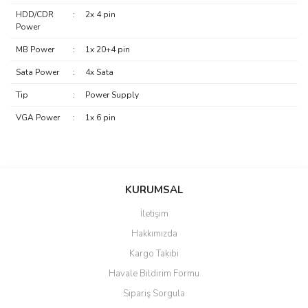
HDD/CDR
:
2x 4 pin
Power
MB Power
:
1x 20+4 pin
Sata Power
:
4x Sata
Tip
:
Power Supply
VGA Power
:
1x 6 pin
saolun
Bu ürüne ilk yorumu siz yapın!
Ü... D... | 20/07/2026
KURUMSAL
İletişim
6 adet ıp kamera aldım gayet
Yorum Yaz
Hakkımızda
güzel paketlenmiş ama yanında
hediye olarak bu alan kamera
Kargo Takibi
ile 24 izlenmektedir diye küçük
bir tabela olsa daha hoş
Havale Bildirim Formu
olurdu
Sipariş Sorgula
Barış Başaran | 04/07/2026