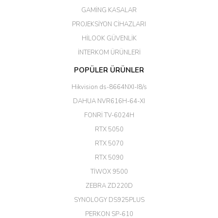
Her şey için teşekkür ederim çok
GAMİNG KASALAR
kaliteli bir firmasınız çok kaliteli
PROJEKSİYON CİHAZLARI
ürün satıyorsunuz
HİLOOK GÜVENLİK
Erdal Cingöz | 07/02/2026
İNTERKOM ÜRÜNLERİ
Başarılı. Bu vasıfta bir ürünü bu
POPÜLER ÜRÜNLER
kadar uygun fiyata bulabilmek
büyük şans. Güvenliticaret
Hikvision ds-8664NXI-I8/s
ekibine teşekkür ediyorum.
(HIKVISION DS-3E0326P-E/M(B)
DAHUA NVR616H-64-XI
24 Port Switch)
FONRİ TV-6024H
A... G... | 26/12/2025
RTX 5050
RTX 5070
Hızlı ve güvenli.
RTX 5090
EROL ÇAKMAK | 26/12/2025
TİWOX 9500
ZEBRA ZD220D
Hızlı teslimat uygun fiyat için
SYNOLOGY DS925PLUS
tşkler.
PERKON SP-610
M... T... | 23/12/2025