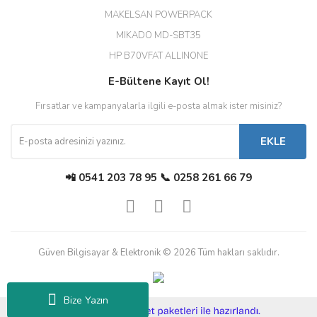
MAKELSAN POWERPACK
MIKADO MD-SBT35
Deneyimini Paylaş
Diğer yorumları göster
HP B70VFAT ALLINONE
E-Bültene Kayıt Ol!
Fırsatlar ve kampanyalarla ilgili e-posta almak ister misiniz?
EKLE
📲 0541 203 78 95 📞 0258 261 66 79
Güven Bilgisayar & Elektronik © 2026 Tüm hakları saklıdır.
Bize Yazın
ile
ideasoft
e-