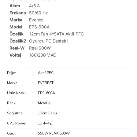
Akım
4/6 A.
Frekans
50/60 Hz
Marka
Everest
Model
EPS-600A
Özellik
12cm Fan 4*SATA Aktif PFC
Özellik2
Oyuncu PC Destekli
Real-W
Real 600W
Voltaj
180/230 V.AC
Diğer
:
Aktif PFC
Marka
:
EVEREST
Ürün Kodu
:
EPS-600A
Renk
:
Metalik
Soğutma
:
12cm Fanlı
CPU Power
:
1x 4+4 pin
Güç
:
550W PEAK 600W