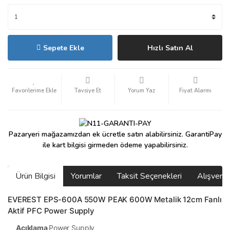
Sepete Ekle
Hızlı Satın Al
Tavsiye Et
Yorum Yaz
Fiyat Alarmı
Pazaryeri mağazamızdan ek ücretle satın alabilirsiniz. GarantiPay
ile kart bilgisi girmeden ödeme yapabilirsiniz.
Ürün Bilgisi
Yorumlar
Taksit Seçenekleri
Alışveri
EVEREST EPS-600A 550W PEAK 600W Metalik 12cm Fanlı
Aktif PFC Power Supply
Açıklama
Power Supply