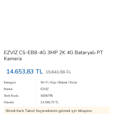
EZVİZ CS-EB8-4G 3MP 2K 4G Bataryalı PT
Kamera
14.653,83 TL
15.841,98 TL
Kategori
Wi-Fi / Küp / Bebek / Solar
Marka
EZVİZ
Stok Kodu
S006795
Havale
14.360,75 TL
Kredi Kartı Taksit Seçeneklerini görmek için tıklayınız.