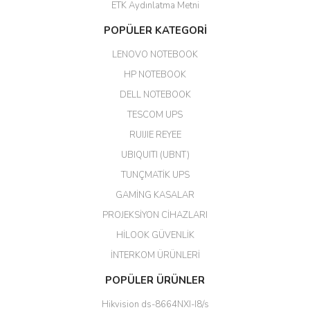
ETK Aydınlatma Metni
Aldığım ürün kapalı kutu teslim
POPÜLER KATEGORİ
edildi. Teşekkür ederim.
LENOVO NOTEBOOK
GÜRKAN KETHÜDAOĞLU |
04/04/2026
HP NOTEBOOK
DELL NOTEBOOK
Kargo çok hızlı. Ertesi gün
TESCOM UPS
teslim. Dahua intercom da
harikaymış.
RUIJIE REYEE
UBIQUITI (UBNT)
M... N... | 09/02/2026
TUNÇMATİK UPS
Her şey için teşekkür ederim çok
GAMİNG KASALAR
kaliteli bir firmasınız çok kaliteli
PROJEKSİYON CİHAZLARI
ürün satıyorsunuz
HİLOOK GÜVENLİK
Erdal Cingöz | 07/02/2026
İNTERKOM ÜRÜNLERİ
Başarılı. Bu vasıfta bir ürünü bu
POPÜLER ÜRÜNLER
kadar uygun fiyata bulabilmek
büyük şans. Güvenliticaret
Hikvision ds-8664NXI-I8/s