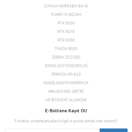
ekibine teşekkür ediyorum.
(HIKVISION DS-3E0326P-E/M(B)
DAHUA NVR616H-64-XI
24 Port Switch)
FONRİ TV-6024H
A... G... | 26/12/2025
RTX 5050
RTX 5070
Hızlı ve güvenli.
RTX 5090
EROL ÇAKMAK | 26/12/2025
TİWOX 9500
ZEBRA ZD220D
Hızlı teslimat uygun fiyat için
SYNOLOGY DS925PLUS
tşkler.
PERKON SP-610
M... T... | 23/12/2025
MAKELSAN POWERPACK
MIKADO MD-SBT35
Deneyimini Paylaş
Diğer yorumları göster
HP B70VFAT ALLINONE
E-Bültene Kayıt Ol!
Fırsatlar ve kampanyalarla ilgili e-posta almak ister misiniz?