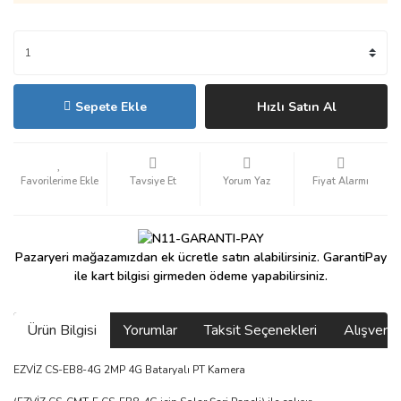
Sepete Ekle
Hızlı Satın Al
Tavsiye Et
Yorum Yaz
Fiyat Alarmı
Pazaryeri mağazamızdan ek ücretle satın alabilirsiniz. GarantiPay
ile kart bilgisi girmeden ödeme yapabilirsiniz.
Ürün Bilgisi
Yorumlar
Taksit Seçenekleri
Alışveri
EZVİZ CS-EB8-4G 2MP 4G Bataryalı PT Kamera