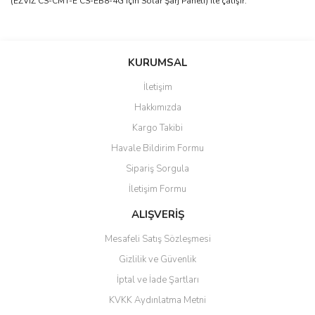
(EZVİZ CS-CMT-E CS-EB8-4G için Solar Şarj Paneli) ile çalışır.
saolun
Bu ürüne ilk yorumu siz yapın!
Ü... D... | 20/07/2026
KURUMSAL
İletişim
6 adet ıp kamera aldım gayet
Yorum Yaz
Hakkımızda
güzel paketlenmiş ama yanında
hediye olarak bu alan kamera
Kargo Takibi
ile 24 izlenmektedir diye küçük
bir tabela olsa daha hoş
Havale Bildirim Formu
olurdu
Sipariş Sorgula
Barış Başaran | 04/07/2026
İletişim Formu
ALIŞVERİŞ
hızlı güvenli bir alışveriş oldu
Mesafeli Satış Sözleşmesi
Yalçın Kaya | 20/06/2026
Gizlilik ve Güvenlik
GÜVENİLİR SİTE
İptal ve İade Şartları
KVKK Aydınlatma Metni
ahmet yiğit | 29/04/2026