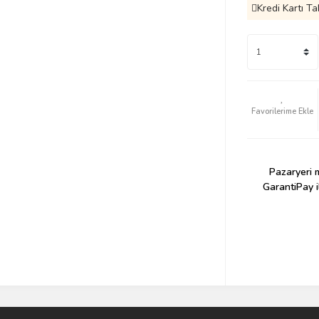
Kredi Kartı Ta
Pazaryeri m
GarantiPay i