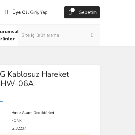
Üye Ol
Giriş Yap
Sepetim
/
urumsal
rünler
G Kablosuz Hareket
ü HW-06A
L
Hırsız Alarm Dedektörleri
FONRI
g_32237