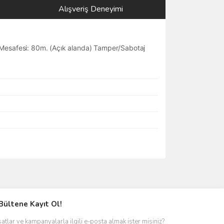
Alışveriş Deneyimi
 Mesafesi: 80m. (Açık alanda) Tamper/Sabotaj
Bültene Kayıt Ol!
satlar ve kampanyalarla ilgili e-posta almak ister misiniz?