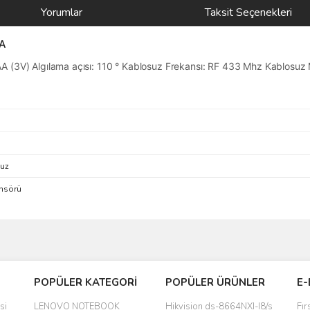
Yorumlar
Taksit Seçenekleri
6A
A (3V) Algılama açısı: 110 ° Kablosuz Frekansı: RF 433 Mhz Kablosuz
uz
ensörü
Bu ürüne ilk yorumu siz yapın!
POPÜLER KATEGORİ
POPÜLER ÜRÜNLER
E-
yanında hediye olarak bu alan
Yorum Yaz
si
LENOVO NOTEBOOK
Hikvision ds-8664NXI-I8/s
Fır
a daha hoş olurdu