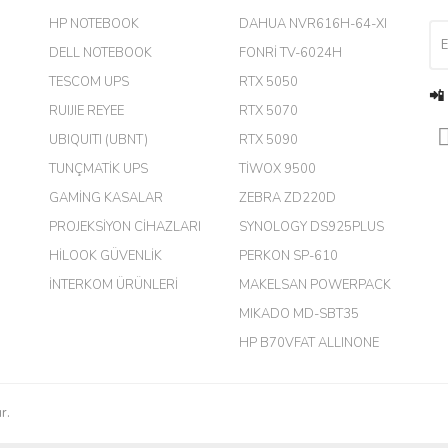
HP NOTEBOOK
DAHUA NVR616H-64-XI
DELL NOTEBOOK
FONRİ TV-6024H
TESCOM UPS
RTX 5050
📲
RUIJIE REYEE
RTX 5070
UBIQUITI (UBNT)
RTX 5090
TUNÇMATİK UPS
TİWOX 9500
GAMİNG KASALAR
ZEBRA ZD220D
PROJEKSİYON CİHAZLARI
SYNOLOGY DS925PLUS
m.
HİLOOK GÜVENLİK
PERKON SP-610
İNTERKOM ÜRÜNLERİ
MAKELSAN POWERPACK
MIKADO MD-SBT35
harikaymış.
HP B70VFAT ALLINONE
r.
çok kaliteli ürün satıyorsunuz