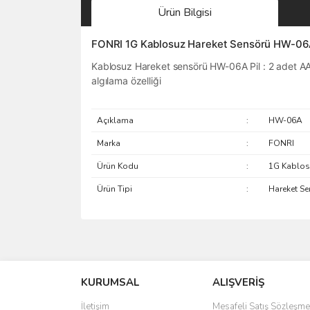
Ürün Bilgisi
FONRI 1G Kablosuz Hareket Sensörü HW-0
Kablosuz Hareket sensörü HW-06A Pil : 2 adet AA
algılama özelliği
Açıklama
:
HW-06A
Marka
:
FONRI
Ürün Kodu
:
1G Kablos
Ürün Tipi
:
Hareket S
saolun
Ü... D... | 20/07/2026
KURUMSAL
ALIŞVERİŞ
6 adet ıp kamera aldım gayet güzel paketlenmiş ama 
İletişim
Mesafeli Satış Sözleşme
kamera ile 24 izlenmektedir diye küçük bir tabela ols