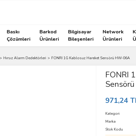
Baskı
Barkod
Bilgisayar
Network
K
Çözümleri
Ürünleri
Bileşenleri
Ürünleri
Ü
Hırsız Alarm Dedektörleri
FONRI 1G Kablosuz Hareket Sensörü HW-06A
FONRI 1
Sensör
971,24 T
Kategori
Marka
Stok Kodu