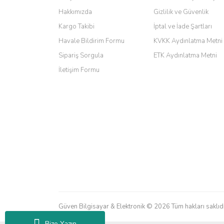
Hakkımızda
Gizlilik ve Güvenlik
Barış Başaran | 04/07/2026
Kargo Takibi
İptal ve İade Şartları
hızlı güvenli bir alışveriş oldu
Havale Bildirim Formu
KVKK Aydınlatma Metni
Sipariş Sorgula
ETK Aydınlatma Metni
Yalçın Kaya | 20/06/2026
İletişim Formu
GÜVENİLİR SİTE
ahmet yiğit | 29/04/2026
Aldığım ürün kapalı kutu teslim edildi. Teşekkür ederi
GÜRKAN KETHÜDAOĞLU | 04/04/2026
Kargo çok hızlı. Ertesi gün teslim. Dahua intercom da 
M... N... | 09/02/2026
Güven Bilgisayar & Elektronik © 2026 Tüm hakları saklıdı
Her şey için teşekkür ederim çok kaliteli bir firmasınız 
Bize Yazın