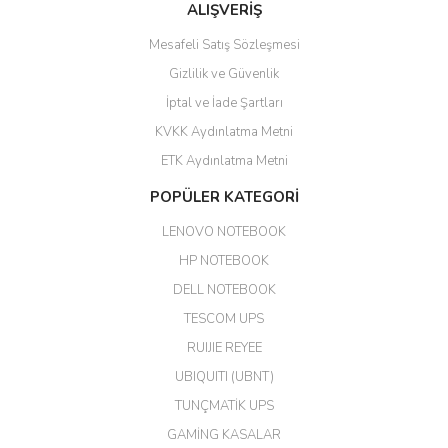
ALIŞVERİŞ
hızlı güvenli bir alışveriş oldu
Mesafeli Satış Sözleşmesi
Yalçın Kaya | 20/06/2026
Gizlilik ve Güvenlik
GÜVENİLİR SİTE
İptal ve İade Şartları
KVKK Aydınlatma Metni
ahmet yiğit | 29/04/2026
ETK Aydınlatma Metni
Aldığım ürün kapalı kutu teslim
POPÜLER KATEGORİ
edildi. Teşekkür ederim.
LENOVO NOTEBOOK
GÜRKAN KETHÜDAOĞLU |
04/04/2026
HP NOTEBOOK
DELL NOTEBOOK
Kargo çok hızlı. Ertesi gün
TESCOM UPS
teslim. Dahua intercom da
harikaymış.
RUIJIE REYEE
UBIQUITI (UBNT)
M... N... | 09/02/2026
TUNÇMATİK UPS
Her şey için teşekkür ederim çok
GAMİNG KASALAR
kaliteli bir firmasınız çok kaliteli