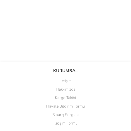
saolun
Bu ürüne ilk yorumu siz yapın!
Ü... D... | 20/07/2026
KURUMSAL
İletişim
6 adet ıp kamera aldım gayet
Yorum Yaz
Hakkımızda
güzel paketlenmiş ama yanında
hediye olarak bu alan kamera
Kargo Takibi
ile 24 izlenmektedir diye küçük
bir tabela olsa daha hoş
Havale Bildirim Formu
olurdu
Sipariş Sorgula
Barış Başaran | 04/07/2026
İletişim Formu