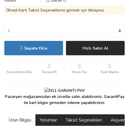
Havale
11.098,66 TL
Kredi Kartı Taksit Seçeneklerini görmek için tıklayınız.
Sepete Ekle
Hızlı Satın Al
Tavsiye Et
Yorum Yaz
Fiyat Alarmı
Pazaryeri mağazamızdan ek ücretle satın alabilirsiniz. GarantiPay
ile kart bilgisi girmeden ödeme yapabilirsiniz.
Ürün Bilgisi
Yorumlar
Taksit Seçenekleri
Alışveri