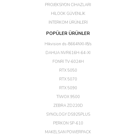
PROJEKSİYON CİHAZLARI
ürün satıyorsunuz
HİLOOK GÜVENLİK
Erdal Cingöz | 07/02/2026
İNTERKOM ÜRÜNLERİ
Başarılı. Bu vasıfta bir ürünü bu
POPÜLER ÜRÜNLER
kadar uygun fiyata bulabilmek
büyük şans. Güvenliticaret
Hikvision ds-8664NXI-I8/s
ekibine teşekkür ediyorum.
(HIKVISION DS-3E0326P-E/M(B)
DAHUA NVR616H-64-XI
24 Port Switch)
FONRİ TV-6024H
A... G... | 26/12/2025
RTX 5050
RTX 5070
Hızlı ve güvenli.
RTX 5090
EROL ÇAKMAK | 26/12/2025
TİWOX 9500
ZEBRA ZD220D
Hızlı teslimat uygun fiyat için
SYNOLOGY DS925PLUS
tşkler.
PERKON SP-610
M... T... | 23/12/2025
MAKELSAN POWERPACK