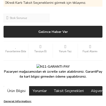
Kredi Kartı Taksit Seçeneklerini görmek için tıklayınız.
Stok Sorunuz
Gelince Haber Ver
Tavsiye Et
Yorum Yaz
Fiyat Alarmı
Pazaryeri mağazamızdan ek ücretle satın alabilirsiniz. GarantiPay
ile kart bilgisi girmeden ödeme yapabilirsiniz.
Ürün Bilgisi
Yorumlar
Taksit Seçenekleri
Alışveri
General Information: