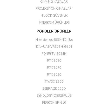
Her şey için teşekkür ederim çok
GAMİNG KASALAR
kaliteli bir firmasınız çok kaliteli
PROJEKSİYON CİHAZLARI
ürün satıyorsunuz
HİLOOK GÜVENLİK
Erdal Cingöz | 07/02/2026
İNTERKOM ÜRÜNLERİ
Başarılı. Bu vasıfta bir ürünü bu
POPÜLER ÜRÜNLER
kadar uygun fiyata bulabilmek
büyük şans. Güvenliticaret
Hikvision ds-8664NXI-I8/s
ekibine teşekkür ediyorum.
(HIKVISION DS-3E0326P-E/M(B)
DAHUA NVR616H-64-XI
24 Port Switch)
FONRİ TV-6024H
A... G... | 26/12/2025
RTX 5050
RTX 5070
Hızlı ve güvenli.
RTX 5090
EROL ÇAKMAK | 26/12/2025
TİWOX 9500
ZEBRA ZD220D
Hızlı teslimat uygun fiyat için
SYNOLOGY DS925PLUS
tşkler.
PERKON SP-610
M... T... | 23/12/2025