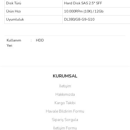
Disk Türü
Hard Disk SAS 2.5" SFF
Ürün Hızı
10.000RPm (10K) / 12Gb
Uyumluluk
DL380/G8-G9-G10
Kullanım
:
HDD
Yeri
saolun
Bu ürüne ilk yorumu siz yapın!
Ü... D... | 20/07/2026
KURUMSAL
İletişim
6 adet ıp kamera aldım gayet
Yorum Yaz
Hakkımızda
güzel paketlenmiş ama yanında
hediye olarak bu alan kamera
Kargo Takibi
ile 24 izlenmektedir diye küçük
bir tabela olsa daha hoş
Havale Bildirim Formu
olurdu
Sipariş Sorgula
Barış Başaran | 04/07/2026
İletişim Formu