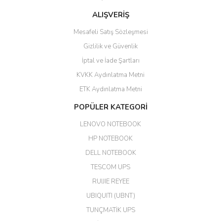
ALIŞVERİŞ
hızlı güvenli bir alışveriş oldu
Mesafeli Satış Sözleşmesi
Yalçın Kaya | 20/06/2026
Gizlilik ve Güvenlik
GÜVENİLİR SİTE
İptal ve İade Şartları
KVKK Aydınlatma Metni
ahmet yiğit | 29/04/2026
ETK Aydınlatma Metni
Aldığım ürün kapalı kutu teslim
POPÜLER KATEGORİ
edildi. Teşekkür ederim.
LENOVO NOTEBOOK
GÜRKAN KETHÜDAOĞLU |
04/04/2026
HP NOTEBOOK
DELL NOTEBOOK
Kargo çok hızlı. Ertesi gün
TESCOM UPS
teslim. Dahua intercom da
harikaymış.
RUIJIE REYEE
UBIQUITI (UBNT)
M... N... | 09/02/2026
TUNÇMATİK UPS