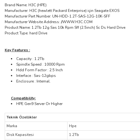
Brand Name: H3C (HPE)
Manufacturer: H3C (hewlett Packard Enterprise) için Seagate EXOS
Manufacturer Part Number: UN-HDD-1.2T-SAS-12G-10K-SFF
Manufacturer Website Address: //WWW.H3C.COM
Product Name: 1.2Tb 12g Sas 10k Rpm Sff (2.5inch) Sc Ds Hard Drive
Product Type: hard Drive
Key Features :
Capacity : 1.2Tb
Spindle Speed : 10000 Rpm
Hdd Form Factor : 2.5 Inch
Interface : Sas-12gbps
Enclosure : Internal.
Compatibility:
HPE Gen9 Server Or Higher
Teknik Özellikler
Marka
Hpe
Disk Kapasitesi
1.2Tb