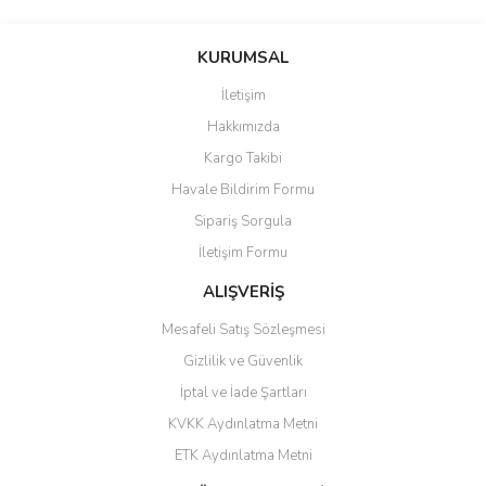
saolun
Bu ürüne ilk yorumu siz yapın!
Ü... D... | 20/07/2026
KURUMSAL
İletişim
6 adet ıp kamera aldım gayet
Yorum Yaz
Hakkımızda
güzel paketlenmiş ama yanında
hediye olarak bu alan kamera
Kargo Takibi
ile 24 izlenmektedir diye küçük
bir tabela olsa daha hoş
Havale Bildirim Formu
olurdu
Sipariş Sorgula
Barış Başaran | 04/07/2026
İletişim Formu
ALIŞVERİŞ
hızlı güvenli bir alışveriş oldu
Mesafeli Satış Sözleşmesi
Yalçın Kaya | 20/06/2026
Gizlilik ve Güvenlik
GÜVENİLİR SİTE
İptal ve İade Şartları
KVKK Aydınlatma Metni
ahmet yiğit | 29/04/2026
ETK Aydınlatma Metni
Aldığım ürün kapalı kutu teslim