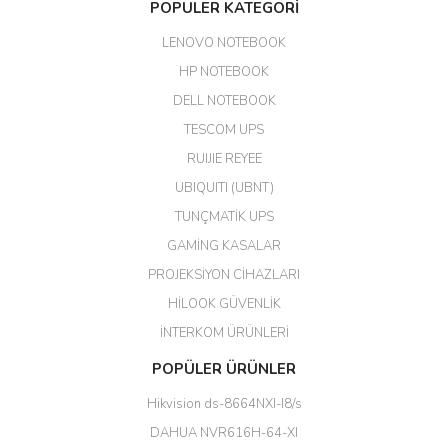
POPÜLER KATEGORİ
edildi. Teşekkür ederim.
LENOVO NOTEBOOK
GÜRKAN KETHÜDAOĞLU |
04/04/2026
HP NOTEBOOK
DELL NOTEBOOK
Kargo çok hızlı. Ertesi gün
TESCOM UPS
teslim. Dahua intercom da
harikaymış.
RUIJIE REYEE
UBIQUITI (UBNT)
M... N... | 09/02/2026
TUNÇMATİK UPS
Her şey için teşekkür ederim çok
GAMİNG KASALAR
kaliteli bir firmasınız çok kaliteli
PROJEKSİYON CİHAZLARI
ürün satıyorsunuz
HİLOOK GÜVENLİK
Erdal Cingöz | 07/02/2026
İNTERKOM ÜRÜNLERİ
Başarılı. Bu vasıfta bir ürünü bu
POPÜLER ÜRÜNLER
kadar uygun fiyata bulabilmek
büyük şans. Güvenliticaret
Hikvision ds-8664NXI-I8/s
ekibine teşekkür ediyorum.
(HIKVISION DS-3E0326P-E/M(B)
DAHUA NVR616H-64-XI