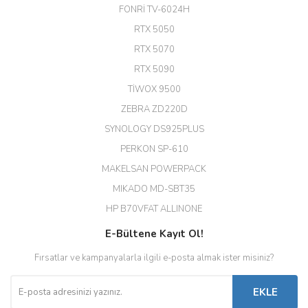
24 Port Switch)
FONRİ TV-6024H
A... G... | 26/12/2025
RTX 5050
RTX 5070
Hızlı ve güvenli.
RTX 5090
EROL ÇAKMAK | 26/12/2025
TİWOX 9500
ZEBRA ZD220D
Hızlı teslimat uygun fiyat için
SYNOLOGY DS925PLUS
tşkler.
PERKON SP-610
M... T... | 23/12/2025
MAKELSAN POWERPACK
MIKADO MD-SBT35
Deneyimini Paylaş
Diğer yorumları göster
HP B70VFAT ALLINONE
E-Bültene Kayıt Ol!
Fırsatlar ve kampanyalarla ilgili e-posta almak ister misiniz?
EKLE