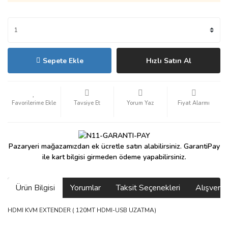
Sepete Ekle
Hızlı Satın Al
Tavsiye Et
Yorum Yaz
Fiyat Alarmı
Pazaryeri mağazamızdan ek ücretle satın alabilirsiniz. GarantiPay
ile kart bilgisi girmeden ödeme yapabilirsiniz.
Ürün Bilgisi
Yorumlar
Taksit Seçenekleri
Alışveri
HDMI KVM EXTENDER ( 120MT HDMI-USB UZATMA)