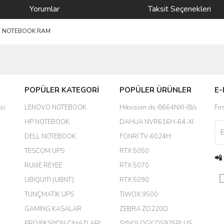
Yorumlar
Taksit Seçenekleri
6G NOTEBOOK RAM
Bu ürüne ilk yorumu siz yapın!
POPÜLER KATEGORİ
POPÜLER ÜRÜNLER
E-
yanında hediye olarak bu alan
Yorum Yaz
si
LENOVO NOTEBOOK
Hikvision ds-8664NXI-I8/s
Fır
a daha hoş olurdu
HP NOTEBOOK
DAHUA NVR616H-64-XI
DELL NOTEBOOK
FONRİ TV-6024H
TESCOM UPS
RTX 5050
📲
RUIJIE REYEE
RTX 5070
UBIQUITI (UBNT)
RTX 5090
TUNÇMATİK UPS
TİWOX 9500
GAMİNG KASALAR
ZEBRA ZD220D
PROJEKSİYON CİHAZLARI
SYNOLOGY DS925PLUS