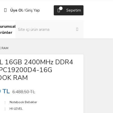
Üye Ol
Giriş Yap
Sepetim
/
urumsal
rünler
K RAM
EL 16GB 2400MHz DDR4
PC19200D4-16G
OOK RAM
9 TL
6.488,50 TL
Notebook Bellekler
HI-LEVEL