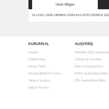
Ürün Bilgisi
HI-LEVEL 16GB 2400MHz DDR4 HLV-SOPC19200D4-1
saolun
Ü... D... | 20/07/2026
KURUMSAL
ALIŞVERİŞ
6 adet ıp kamera aldım gayet güzel paketlenmiş ama 
İletişim
Mesafeli Satış Sözleşme
kamera ile 24 izlenmektedir diye küçük bir tabela ols
Hakkımızda
Gizlilik ve Güvenlik
Barış Başaran | 04/07/2026
Kargo Takibi
İptal ve İade Şartları
hızlı güvenli bir alışveriş oldu
Havale Bildirim Formu
KVKK Aydınlatma Metni
Sipariş Sorgula
ETK Aydınlatma Metni
Yalçın Kaya | 20/06/2026
İletişim Formu
GÜVENİLİR SİTE
ahmet yiğit | 29/04/2026