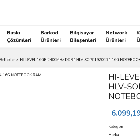
Baskı
Barkod
Bilgisayar
Network
K
Çözümleri
Ürünleri
Bileşenleri
Ürünleri
Ü
ellekler
HI-LEVEL 16GB 2400MHz DDR4 HLV-SOPC19200D4-16G NOTEBOO
HI-LEV
HLV-SO
NOTEB
6.099,1
Kategori
Marka