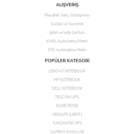
ALIŞVERİŞ
hızlı güvenli bir alışveriş oldu
Mesafeli Satış Sözleşmesi
Yalçın Kaya | 20/06/2026
Gizlilik ve Güvenlik
GÜVENİLİR SİTE
İptal ve İade Şartları
KVKK Aydınlatma Metni
ahmet yiğit | 29/04/2026
ETK Aydınlatma Metni
Aldığım ürün kapalı kutu teslim
POPÜLER KATEGORİ
edildi. Teşekkür ederim.
LENOVO NOTEBOOK
GÜRKAN KETHÜDAOĞLU |
04/04/2026
HP NOTEBOOK
DELL NOTEBOOK
Kargo çok hızlı. Ertesi gün
TESCOM UPS
teslim. Dahua intercom da
harikaymış.
RUIJIE REYEE
UBIQUITI (UBNT)
M... N... | 09/02/2026
TUNÇMATİK UPS
Her şey için teşekkür ederim çok
GAMİNG KASALAR