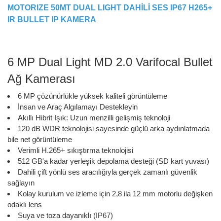
MOTORIZE 50MT DUAL LIGHT DAHİLİ SES IP67 H265+
IR BULLET IP KAMERA
6 MP Dual Light MD 2.0 Varifocal Bullet
Ağ Kamerası
6 MP çözünürlükle yüksek kaliteli görüntüleme
İnsan ve Araç Algılamayı Destekleyin
Akıllı Hibrit Işık: Uzun menzilli gelişmiş teknoloji
120 dB WDR teknolojisi sayesinde güçlü arka aydınlatmada
bile net görüntüleme
Verimli H.265+ sıkıştırma teknolojisi
512 GB'a kadar yerleşik depolama desteği (SD kart yuvası)
Dahili çift yönlü ses aracılığıyla gerçek zamanlı güvenlik
sağlayın
Kolay kurulum ve izleme için 2,8 ila 12 mm motorlu değişken
odaklı lens
Suya ve toza dayanıklı (IP67)