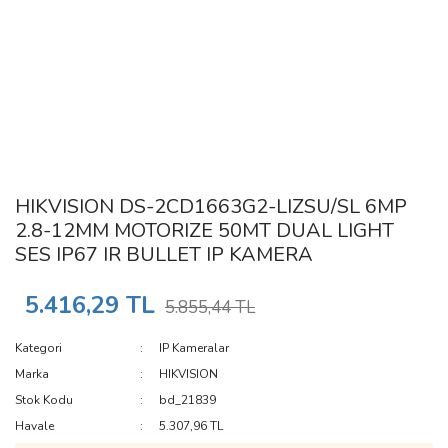
HIKVISION DS-2CD1663G2-LIZSU/SL 6MP
2.8-12MM MOTORIZE 50MT DUAL LIGHT
SES IP67 IR BULLET IP KAMERA
5.416,29 TL
5.855,44 TL
Kategori
IP Kameralar
Marka
HIKVISION
Stok Kodu
bd_21839
Havale
5.307,96 TL