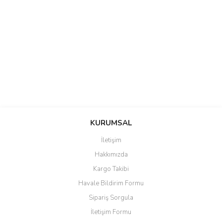
saolun
Bu ürüne ilk yorumu siz yapın!
Ü... D... | 20/07/2026
KURUMSAL
İletişim
6 adet ıp kamera aldım gayet
Yorum Yaz
Hakkımızda
güzel paketlenmiş ama yanında
hediye olarak bu alan kamera
Kargo Takibi
ile 24 izlenmektedir diye küçük
bir tabela olsa daha hoş
Havale Bildirim Formu
olurdu
Sipariş Sorgula
Barış Başaran | 04/07/2026
İletişim Formu