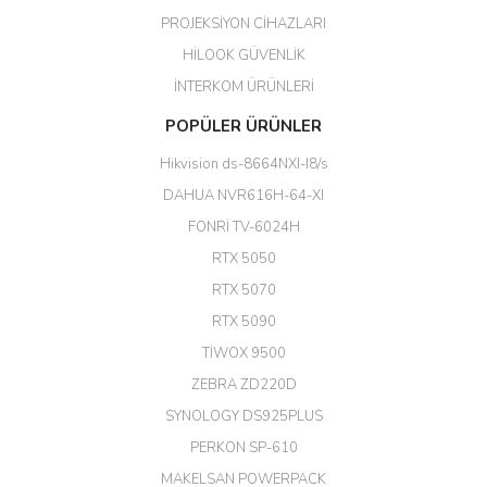
kaliteli bir firmasınız çok kaliteli
PROJEKSİYON CİHAZLARI
ürün satıyorsunuz
HİLOOK GÜVENLİK
Erdal Cingöz | 07/02/2026
İNTERKOM ÜRÜNLERİ
Başarılı. Bu vasıfta bir ürünü bu
POPÜLER ÜRÜNLER
kadar uygun fiyata bulabilmek
büyük şans. Güvenliticaret
Hikvision ds-8664NXI-I8/s
ekibine teşekkür ediyorum.
(HIKVISION DS-3E0326P-E/M(B)
DAHUA NVR616H-64-XI
24 Port Switch)
FONRİ TV-6024H
A... G... | 26/12/2025
RTX 5050
RTX 5070
Hızlı ve güvenli.
RTX 5090
EROL ÇAKMAK | 26/12/2025
TİWOX 9500
ZEBRA ZD220D
Hızlı teslimat uygun fiyat için
SYNOLOGY DS925PLUS
tşkler.
PERKON SP-610
M... T... | 23/12/2025
MAKELSAN POWERPACK