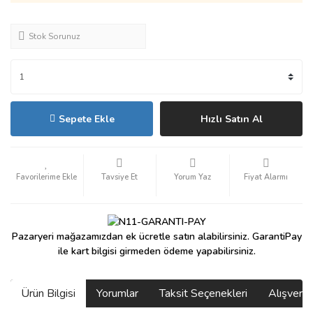
Stok Sorunuz
Sepete Ekle
Hızlı Satın Al
Tavsiye Et
Yorum Yaz
Fiyat Alarmı
Pazaryeri mağazamızdan ek ücretle satın alabilirsiniz. GarantiPay
ile kart bilgisi girmeden ödeme yapabilirsiniz.
Ürün Bilgisi
Yorumlar
Taksit Seçenekleri
Alışveri