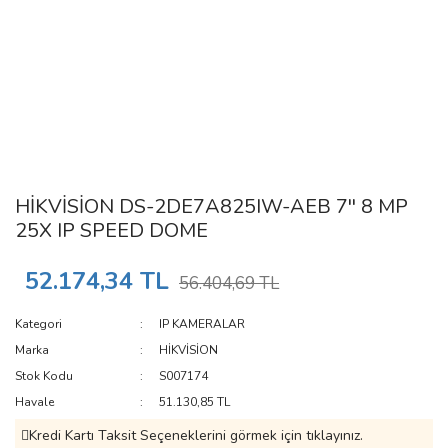
HİKVİSİON DS-2DE7A825IW-AEB 7'' 8 MP
25X IP SPEED DOME
52.174,34 TL
56.404,69 TL
Kategori
IP KAMERALAR
Marka
HİKVİSİON
Stok Kodu
S007174
Havale
51.130,85 TL
Kredi Kartı Taksit Seçeneklerini görmek için tıklayınız.