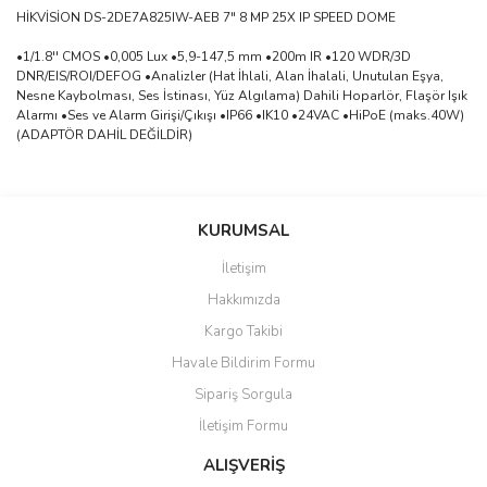
HİKVİSİON DS-2DE7A825IW-AEB 7" 8 MP 25X IP SPEED DOME
•1/1.8'' CMOS •0,005 Lux •5,9-147,5 mm •200m IR •120 WDR/3D
DNR/EIS/ROI/DEFOG •Analizler (Hat İhlali, Alan İhalali, Unutulan Eşya,
Nesne Kaybolması, Ses İstinası, Yüz Algılama) Dahili Hoparlör, Flaşör Işık
Alarmı •Ses ve Alarm Girişi/Çıkışı •IP66 •IK10 •24VAC •HiPoE (maks.40W)
(ADAPTÖR DAHİL DEĞİLDİR)
saolun
Bu ürüne ilk yorumu siz yapın!
Ü... D... | 20/07/2026
KURUMSAL
İletişim
6 adet ıp kamera aldım gayet
Yorum Yaz
Hakkımızda
güzel paketlenmiş ama yanında
hediye olarak bu alan kamera
Kargo Takibi
ile 24 izlenmektedir diye küçük
bir tabela olsa daha hoş
Havale Bildirim Formu
olurdu
Sipariş Sorgula
Barış Başaran | 04/07/2026
İletişim Formu
ALIŞVERİŞ
hızlı güvenli bir alışveriş oldu