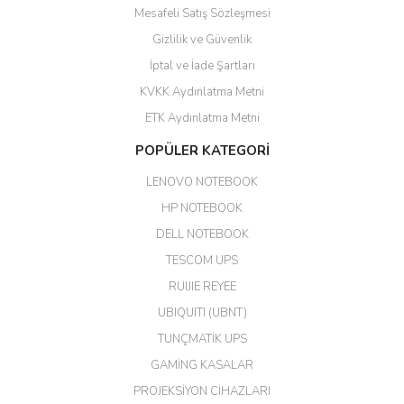
Mesafeli Satış Sözleşmesi
Yalçın Kaya | 20/06/2026
Gizlilik ve Güvenlik
GÜVENİLİR SİTE
İptal ve İade Şartları
KVKK Aydınlatma Metni
ahmet yiğit | 29/04/2026
ETK Aydınlatma Metni
Aldığım ürün kapalı kutu teslim
POPÜLER KATEGORİ
edildi. Teşekkür ederim.
LENOVO NOTEBOOK
GÜRKAN KETHÜDAOĞLU |
04/04/2026
HP NOTEBOOK
DELL NOTEBOOK
Kargo çok hızlı. Ertesi gün
TESCOM UPS
teslim. Dahua intercom da
harikaymış.
RUIJIE REYEE
UBIQUITI (UBNT)
M... N... | 09/02/2026
TUNÇMATİK UPS
Her şey için teşekkür ederim çok
GAMİNG KASALAR
kaliteli bir firmasınız çok kaliteli
PROJEKSİYON CİHAZLARI
ürün satıyorsunuz