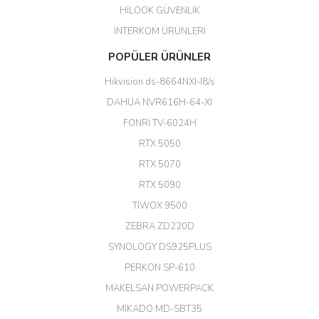
HİLOOK GÜVENLİK
Erdal Cingöz | 07/02/2026
İNTERKOM ÜRÜNLERİ
Başarılı. Bu vasıfta bir ürünü bu
POPÜLER ÜRÜNLER
kadar uygun fiyata bulabilmek
büyük şans. Güvenliticaret
Hikvision ds-8664NXI-I8/s
ekibine teşekkür ediyorum.
(HIKVISION DS-3E0326P-E/M(B)
DAHUA NVR616H-64-XI
24 Port Switch)
FONRİ TV-6024H
A... G... | 26/12/2025
RTX 5050
RTX 5070
Hızlı ve güvenli.
RTX 5090
EROL ÇAKMAK | 26/12/2025
TİWOX 9500
ZEBRA ZD220D
Hızlı teslimat uygun fiyat için
SYNOLOGY DS925PLUS
tşkler.
PERKON SP-610
M... T... | 23/12/2025
MAKELSAN POWERPACK
MIKADO MD-SBT35
Deneyimini Paylaş
Diğer yorumları göster