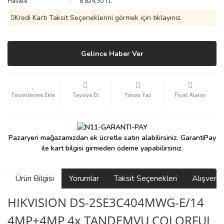
Havale
8.824,30 TL
Kredi Kartı Taksit Seçeneklerini görmek için tıklayınız.
Gelince Haber Ver
Tavsiye Et
Yorum Yaz
Fiyat Alarmı
Pazaryeri mağazamızdan ek ücretle satın alabilirsiniz. GarantiPay
ile kart bilgisi girmeden ödeme yapabilirsiniz.
Ürün Bilgisi
Yorumlar
Taksit Seçenekleri
Alışveri
HIKVISION DS-2SE3C404MWG-E/14
4MP+4MP 4x TANDEMVU COLORFUL