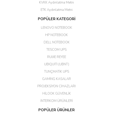
KVKK Aydınlatma Metni
ahmet yiğit | 29/04/2026
ETK Aydınlatma Metni
Aldığım ürün kapalı kutu teslim
POPÜLER KATEGORİ
edildi. Teşekkür ederim.
LENOVO NOTEBOOK
GÜRKAN KETHÜDAOĞLU |
04/04/2026
HP NOTEBOOK
DELL NOTEBOOK
Kargo çok hızlı. Ertesi gün
TESCOM UPS
teslim. Dahua intercom da
harikaymış.
RUIJIE REYEE
UBIQUITI (UBNT)
M... N... | 09/02/2026
TUNÇMATİK UPS
Her şey için teşekkür ederim çok
GAMİNG KASALAR
kaliteli bir firmasınız çok kaliteli
PROJEKSİYON CİHAZLARI
ürün satıyorsunuz
HİLOOK GÜVENLİK
Erdal Cingöz | 07/02/2026
İNTERKOM ÜRÜNLERİ
Başarılı. Bu vasıfta bir ürünü bu
POPÜLER ÜRÜNLER
kadar uygun fiyata bulabilmek