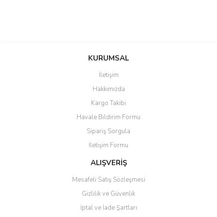
saolun
Bu ürüne ilk yorumu siz yapın!
Ü... D... | 20/07/2026
KURUMSAL
İletişim
6 adet ıp kamera aldım gayet
Yorum Yaz
Hakkımızda
güzel paketlenmiş ama yanında
hediye olarak bu alan kamera
Kargo Takibi
ile 24 izlenmektedir diye küçük
bir tabela olsa daha hoş
Havale Bildirim Formu
olurdu
Sipariş Sorgula
Barış Başaran | 04/07/2026
İletişim Formu
ALIŞVERİŞ
hızlı güvenli bir alışveriş oldu
Mesafeli Satış Sözleşmesi
Yalçın Kaya | 20/06/2026
Gizlilik ve Güvenlik
GÜVENİLİR SİTE
İptal ve İade Şartları