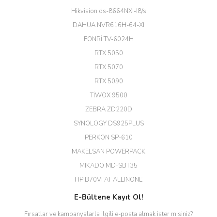
büyük şans. Güvenliticaret
Hikvision ds-8664NXI-I8/s
ekibine teşekkür ediyorum.
(HIKVISION DS-3E0326P-E/M(B)
DAHUA NVR616H-64-XI
24 Port Switch)
FONRİ TV-6024H
A... G... | 26/12/2025
RTX 5050
RTX 5070
Hızlı ve güvenli.
RTX 5090
EROL ÇAKMAK | 26/12/2025
TİWOX 9500
ZEBRA ZD220D
Hızlı teslimat uygun fiyat için
SYNOLOGY DS925PLUS
tşkler.
PERKON SP-610
M... T... | 23/12/2025
MAKELSAN POWERPACK
MIKADO MD-SBT35
Deneyimini Paylaş
Diğer yorumları göster
HP B70VFAT ALLINONE
E-Bültene Kayıt Ol!
Fırsatlar ve kampanyalarla ilgili e-posta almak ister misiniz?