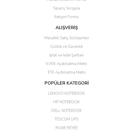
olurdu
Sipariş Sorgula
Barış Başaran | 04/07/2026
İletişim Formu
ALIŞVERİŞ
hızlı güvenli bir alışveriş oldu
Mesafeli Satış Sözleşmesi
Yalçın Kaya | 20/06/2026
Gizlilik ve Güvenlik
GÜVENİLİR SİTE
İptal ve İade Şartları
KVKK Aydınlatma Metni
ahmet yiğit | 29/04/2026
ETK Aydınlatma Metni
Aldığım ürün kapalı kutu teslim
POPÜLER KATEGORİ
edildi. Teşekkür ederim.
LENOVO NOTEBOOK
GÜRKAN KETHÜDAOĞLU |
04/04/2026
HP NOTEBOOK
DELL NOTEBOOK
Kargo çok hızlı. Ertesi gün
TESCOM UPS
teslim. Dahua intercom da
harikaymış.
RUIJIE REYEE