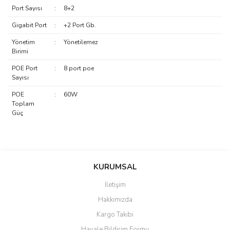
Port Sayısı
:
8+2
Gigabit Port
:
+2 Port Gb.
Yönetim
:
Yönetilemez
Birimi
POE Port
:
8 port poe
Sayısı
POE
:
60W
Toplam
Güç
saolun
Bu ürüne ilk yorumu siz yapın!
Ü... D... | 20/07/2026
KURUMSAL
İletişim
6 adet ıp kamera aldım gayet
Yorum Yaz
Hakkımızda
güzel paketlenmiş ama yanında
hediye olarak bu alan kamera
Kargo Takibi
ile 24 izlenmektedir diye küçük
bir tabela olsa daha hoş
Havale Bildirim Formu