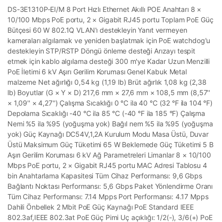
DS-3E1310P-EI/M 8 Port Hızlı Ethernet Akıllı POE Anahtarı 8 ×
10/100 Mbps PoE portu, 2 × Gigabit RJ45 portu Toplam PoE Güç
Bütçesi 60 W 802.1Q VLAN'ı destekleyin Yanıt vermeyen
kameraları algılamak ve yeniden başlatmak için PoE watchdog'u
destekleyin STP/RSTP Döngü önleme desteği Arızayı tespit
etmek için kablo algılama desteği 300 m'ye Kadar Uzun Menzilli
PoE İletimi 6 kV Aşırı Gerilim Koruması Genel Kabuk Metal
malzeme Net ağırlığı 0,54 kg (1,19 lb) Brüt ağırlık 1,08 kg (2,38
lb) Boyutlar (G × Y × D) 217,6 mm × 27,6 mm × 108,5 mm (8,57''
× 1,09'' × 4,27'') Çalışma Sıcaklığı 0 °C ila 40 °C (32 °F ila 104 °F)
Depolama Sıcaklığı -40 °C ila 85 °C (-40 °F ila 185 °F) Çalışma
Nemi %5 ila %95 (yoğuşma yok) Bağıl nem %5 ila %95 (yoğuşma
yok) Güç Kaynağı DC54V,1,2A Kurulum Modu Masa Üstü, Duvar
Üstü Maksimum Güç Tüketimi 65 W Beklemede Güç Tüketimi 5 B
Aşırı Gerilim Koruması 6 kV Ağ Parametreleri Limanlar 8 × 10/100
Mbps PoE portu, 2 × Gigabit RJ45 portu MAC Adresi Tablosu 4
bin Anahtarlama Kapasitesi Tüm Cihaz Performansı: 9,6 Gbps
Bağlantı Noktası Performansı: 5,6 Gbps Paket Yönlendirme Oranı
Tüm Cihaz Performansı: 7.14 Mpps Port Performansı: 4.17 Mpps
Dahili Önbellek 2 Mbit PoE Güç Kaynağı PoE Standard IEEE
802.3af,IEEE 802.3at PoE Güç Pimi Uç açıklığı: 1/2(-), 3/6(+) PoE