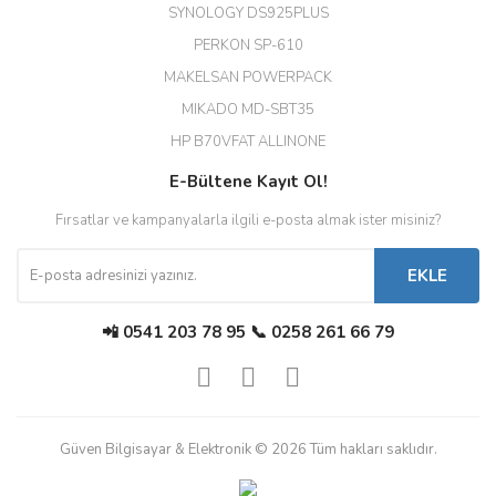
SYNOLOGY DS925PLUS
tşkler.
PERKON SP-610
M... T... | 23/12/2025
MAKELSAN POWERPACK
MIKADO MD-SBT35
Deneyimini Paylaş
Diğer yorumları göster
HP B70VFAT ALLINONE
E-Bültene Kayıt Ol!
Fırsatlar ve kampanyalarla ilgili e-posta almak ister misiniz?
EKLE
📲 0541 203 78 95 📞 0258 261 66 79
Güven Bilgisayar & Elektronik © 2026 Tüm hakları saklıdır.