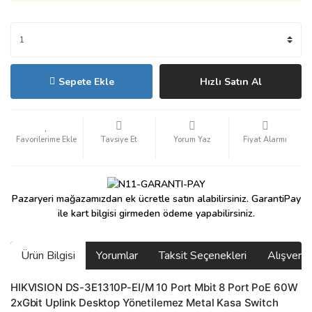
Sepete Ekle
Hızlı Satın Al
Tavsiye Et
Yorum Yaz
Fiyat Alarmı
Pazaryeri mağazamızdan ek ücretle satın alabilirsiniz. GarantiPay
ile kart bilgisi girmeden ödeme yapabilirsiniz.
Ürün Bilgisi
Yorumlar
Taksit Seçenekleri
Alışveri
HIKVISION DS-3E1310P-EI/M 10 Port Mbit 8 Port PoE 60W
2xGbit Uplink Desktop Yönetilemez Metal Kasa Switch