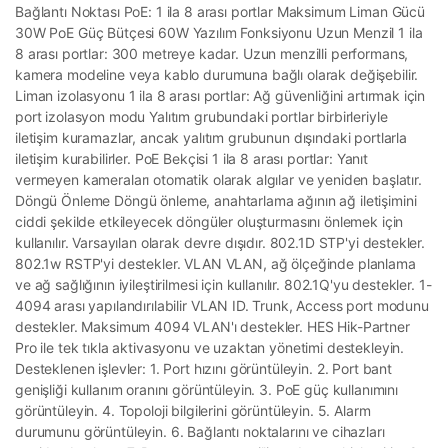
Bağlantı Noktası PoE: 1 ila 8 arası portlar Maksimum Liman Gücü
30W PoE Güç Bütçesi 60W Yazılım Fonksiyonu Uzun Menzil 1 ila
8 arası portlar: 300 metreye kadar. Uzun menzilli performans,
kamera modeline veya kablo durumuna bağlı olarak değişebilir.
Liman izolasyonu 1 ila 8 arası portlar: Ağ güvenliğini artırmak için
port izolasyon modu Yalıtım grubundaki portlar birbirleriyle
iletişim kuramazlar, ancak yalıtım grubunun dışındaki portlarla
iletişim kurabilirler. PoE Bekçisi 1 ila 8 arası portlar: Yanıt
vermeyen kameraları otomatik olarak algılar ve yeniden başlatır.
Döngü Önleme Döngü önleme, anahtarlama ağının ağ iletişimini
ciddi şekilde etkileyecek döngüler oluşturmasını önlemek için
kullanılır. Varsayılan olarak devre dışıdır. 802.1D STP'yi destekler.
802.1w RSTP'yi destekler. VLAN VLAN, ağ ölçeğinde planlama
ve ağ sağlığının iyileştirilmesi için kullanılır. 802.1Q'yu destekler. 1-
4094 arası yapılandırılabilir VLAN ID. Trunk, Access port modunu
destekler. Maksimum 4094 VLAN'ı destekler. HES Hik-Partner
Pro ile tek tıkla aktivasyonu ve uzaktan yönetimi destekleyin.
Desteklenen işlevler: 1. Port hızını görüntüleyin. 2. Port bant
genişliği kullanım oranını görüntüleyin. 3. PoE güç kullanımını
görüntüleyin. 4. Topoloji bilgilerini görüntüleyin. 5. Alarm
durumunu görüntüleyin. 6. Bağlantı noktalarını ve cihazları