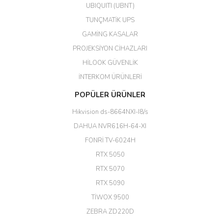
UBIQUITI (UBNT)
M... N... | 09/02/2026
TUNÇMATİK UPS
Her şey için teşekkür ederim çok
GAMİNG KASALAR
kaliteli bir firmasınız çok kaliteli
PROJEKSİYON CİHAZLARI
ürün satıyorsunuz
HİLOOK GÜVENLİK
Erdal Cingöz | 07/02/2026
İNTERKOM ÜRÜNLERİ
Başarılı. Bu vasıfta bir ürünü bu
POPÜLER ÜRÜNLER
kadar uygun fiyata bulabilmek
büyük şans. Güvenliticaret
Hikvision ds-8664NXI-I8/s
ekibine teşekkür ediyorum.
(HIKVISION DS-3E0326P-E/M(B)
DAHUA NVR616H-64-XI
24 Port Switch)
FONRİ TV-6024H
A... G... | 26/12/2025
RTX 5050
RTX 5070
Hızlı ve güvenli.
RTX 5090
EROL ÇAKMAK | 26/12/2025
TİWOX 9500
ZEBRA ZD220D
Hızlı teslimat uygun fiyat için