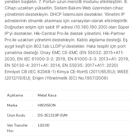
yeniden başlatın. 7. Portun uzun menzilli modunu etkinleştirin. 8.
Cihazı uzaktan yükseltin. Sistem Bakımı Web üzerinden cihaz
yönetimini destekleyin. DHCP İstemcisini destekler. Yönetim IP
adreslerinin dinamik atanması için varsayılan olarak etkinleştirilir.
Doğrudan erişim için sabit IP adresi (10.180.190.200) olan Süper
IP'yi destekler. Hik-Central Pro ile destek yönetimi. Hik-Partner
Pro ile uzaktan yönetimi destekleyin. Kablo algılama desteği. Eş
aygıt keşfi için 802.1ab LLDP'yi destekler. Hata tespiti için port
yansıtma desteği. Onay EMC CE-EMC (EN 55032: 2015+A11:
2020, EN IEC 61000-3-2: 2019, EN 61000-3-3: 2013+A1: 2019,
EN 50130-4: 2011+A1: 2014, EN 55035: 2017+A11: 2020)
Emniyet CB (IEC 62368-1) Kimya CE-RoHS (2011/65/EU); WEEE
(2012/19/EU); Erişim (Yönetmelik (EC) No.1907/2006)
Açıklama
:
Metal Kasa
Marka
:
HIKVISION
Ürün Kodu
:
DS-3E1310P-EI/M
Veri Transfer
:
10/100
Hızı