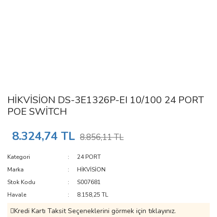
HİKVİSİON DS-3E1326P-EI 10/100 24 PORT
POE SWİTCH
8.324,74 TL
8.856,11 TL
Kategori
24 PORT
Marka
HİKVİSİON
Stok Kodu
S007681
Havale
8.158,25 TL
Kredi Kartı Taksit Seçeneklerini görmek için tıklayınız.