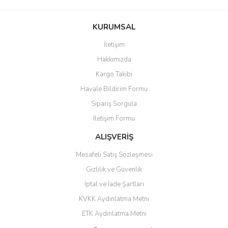
saolun
Bu ürüne ilk yorumu siz yapın!
Ü... D... | 20/07/2026
KURUMSAL
İletişim
6 adet ıp kamera aldım gayet
Yorum Yaz
Hakkımızda
güzel paketlenmiş ama yanında
hediye olarak bu alan kamera
Kargo Takibi
ile 24 izlenmektedir diye küçük
bir tabela olsa daha hoş
Havale Bildirim Formu
olurdu
Sipariş Sorgula
Barış Başaran | 04/07/2026
İletişim Formu
ALIŞVERİŞ
hızlı güvenli bir alışveriş oldu
Mesafeli Satış Sözleşmesi
Yalçın Kaya | 20/06/2026
Gizlilik ve Güvenlik
GÜVENİLİR SİTE
İptal ve İade Şartları
KVKK Aydınlatma Metni
ahmet yiğit | 29/04/2026
ETK Aydınlatma Metni
Aldığım ürün kapalı kutu teslim