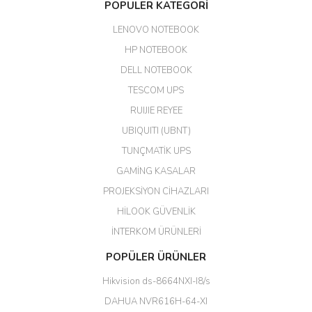
POPÜLER KATEGORİ
edildi. Teşekkür ederim.
LENOVO NOTEBOOK
GÜRKAN KETHÜDAOĞLU |
04/04/2026
HP NOTEBOOK
DELL NOTEBOOK
Kargo çok hızlı. Ertesi gün
TESCOM UPS
teslim. Dahua intercom da
harikaymış.
RUIJIE REYEE
UBIQUITI (UBNT)
M... N... | 09/02/2026
TUNÇMATİK UPS
Her şey için teşekkür ederim çok
GAMİNG KASALAR
kaliteli bir firmasınız çok kaliteli
PROJEKSİYON CİHAZLARI
ürün satıyorsunuz
HİLOOK GÜVENLİK
Erdal Cingöz | 07/02/2026
İNTERKOM ÜRÜNLERİ
Başarılı. Bu vasıfta bir ürünü bu
POPÜLER ÜRÜNLER
kadar uygun fiyata bulabilmek
büyük şans. Güvenliticaret
Hikvision ds-8664NXI-I8/s
ekibine teşekkür ediyorum.
(HIKVISION DS-3E0326P-E/M(B)
DAHUA NVR616H-64-XI