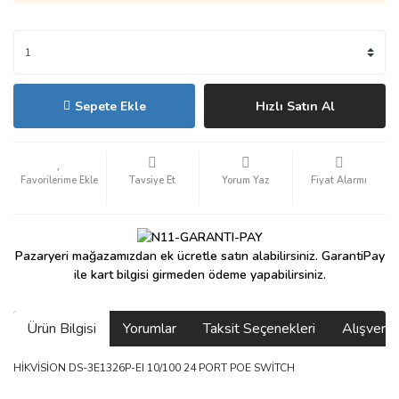
Sepete Ekle
Hızlı Satın Al
Tavsiye Et
Yorum Yaz
Fiyat Alarmı
Pazaryeri mağazamızdan ek ücretle satın alabilirsiniz. GarantiPay
ile kart bilgisi girmeden ödeme yapabilirsiniz.
Ürün Bilgisi
Yorumlar
Taksit Seçenekleri
Alışveri
HİKVİSİON DS-3E1326P-EI 10/100 24 PORT POE SWİTCH