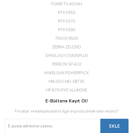
24 Port Switch)
FONRİ TV-6024H
A... G... | 26/12/2025
RTX 5050
RTX 5070
Hızlı ve güvenli.
RTX 5090
EROL ÇAKMAK | 26/12/2025
TİWOX 9500
ZEBRA ZD220D
Hızlı teslimat uygun fiyat için
SYNOLOGY DS925PLUS
tşkler.
PERKON SP-610
M... T... | 23/12/2025
MAKELSAN POWERPACK
MIKADO MD-SBT35
Deneyimini Paylaş
Diğer yorumları göster
HP B70VFAT ALLINONE
E-Bültene Kayıt Ol!
Fırsatlar ve kampanyalarla ilgili e-posta almak ister misiniz?
EKLE