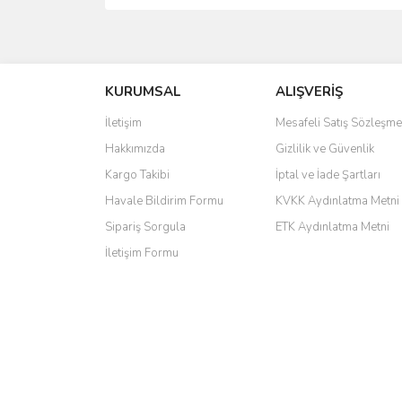
saolun
Ü... D... | 20/07/2026
KURUMSAL
ALIŞVERİŞ
6 adet ıp kamera aldım gayet güzel paketlenmiş ama 
İletişim
Mesafeli Satış Sözleşme
kamera ile 24 izlenmektedir diye küçük bir tabela ols
Hakkımızda
Gizlilik ve Güvenlik
Barış Başaran | 04/07/2026
Kargo Takibi
İptal ve İade Şartları
hızlı güvenli bir alışveriş oldu
Havale Bildirim Formu
KVKK Aydınlatma Metni
Sipariş Sorgula
ETK Aydınlatma Metni
Yalçın Kaya | 20/06/2026
İletişim Formu
GÜVENİLİR SİTE
ahmet yiğit | 29/04/2026
Aldığım ürün kapalı kutu teslim edildi. Teşekkür ederi
GÜRKAN KETHÜDAOĞLU | 04/04/2026