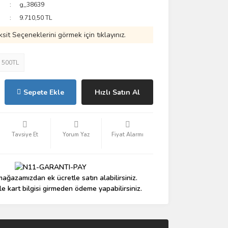
g_38639
9.710,50 TL
ksit Seçeneklerini görmek için tıklayınız.
: 500TL
Sepete Ekle
Hızlı Satın Al
Tavsiye Et
Yorum Yaz
Fiyat Alarmı
ağazamızdan ek ücretle satın alabilirsiniz.
le kart bilgisi girmeden ödeme yapabilirsiniz.