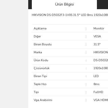
Ürün Bilgisi
HIKVISION DS-D5032F3-1V0S 31.5'' LED 8ms 1920x108
Açıklama
:
Monitör
Diğer
:
VESA
Ekran Boyutu
:
31.5"
Marka
:
HIKVISION
Ürün Kodu
:
DS-D5032
Çözünürlük
:
1920x108
Ekran Tipi
:
LED
Tepki Hızı
:
8ms
Tipi
:
FullHD
Vga Arabirimi
:
VGA HDMI