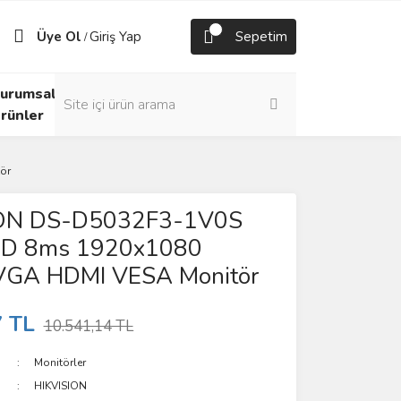
Üye Ol
Giriş Yap
Sepetim
/
urumsal
rünler
ör
ION DS-D5032F3-1V0S
LED 8ms 1920x1080
VGA HDMI VESA Monitör
7 TL
10.541,14 TL
Monitörler
HIKVISION