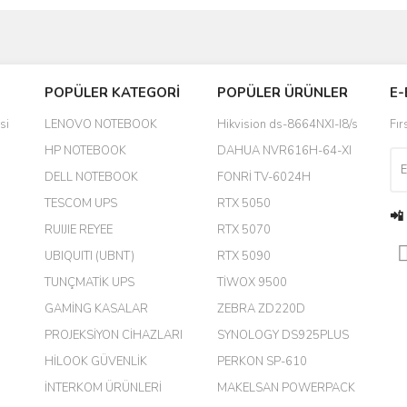
Bu ürüne ilk yorumu siz yapın!
POPÜLER KATEGORİ
POPÜLER ÜRÜNLER
E-
yanında hediye olarak bu alan
Yorum Yaz
si
LENOVO NOTEBOOK
Hikvision ds-8664NXI-I8/s
Fır
a daha hoş olurdu
HP NOTEBOOK
DAHUA NVR616H-64-XI
DELL NOTEBOOK
FONRİ TV-6024H
TESCOM UPS
RTX 5050
📲
RUIJIE REYEE
RTX 5070
UBIQUITI (UBNT)
RTX 5090
TUNÇMATİK UPS
TİWOX 9500
GAMİNG KASALAR
ZEBRA ZD220D
PROJEKSİYON CİHAZLARI
SYNOLOGY DS925PLUS
m.
HİLOOK GÜVENLİK
PERKON SP-610
İNTERKOM ÜRÜNLERİ
MAKELSAN POWERPACK