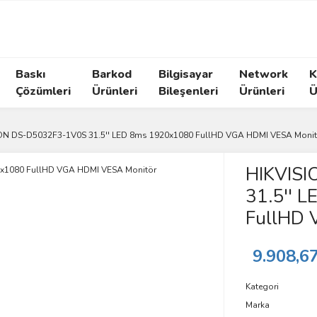
Baskı
Barkod
Bilgisayar
Network
K
Çözümleri
Ürünleri
Bileşenleri
Ürünleri
Ü
ON DS-D5032F3-1V0S 31.5'' LED 8ms 1920x1080 FullHD VGA HDMI VESA Monit
HIKVIS
31.5'' 
FullHD 
9.908,6
Kategori
Marka