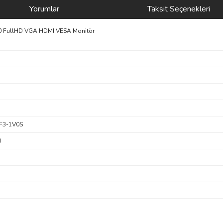
Yorumlar
Taksit Seçenekleri
0 FullHD VGA HDMI VESA Monitör
F3-1V0S
0