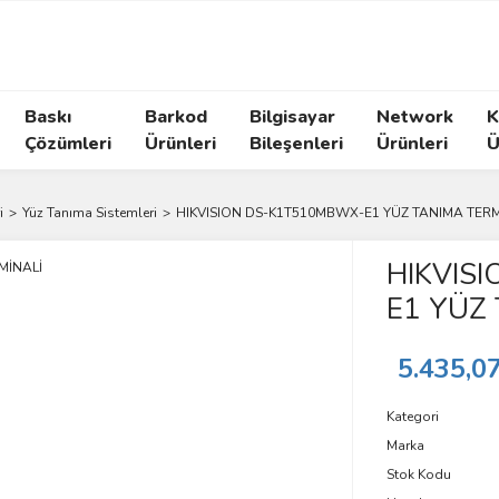
Baskı
Barkod
Bilgisayar
Network
K
Çözümleri
Ürünleri
Bileşenleri
Ürünleri
Ü
i
Yüz Tanıma Sistemleri
HIKVISION DS-K1T510MBWX-E1 YÜZ TANIMA TERM
HIKVIS
E1 YÜZ
5.435,0
Kategori
Marka
Stok Kodu