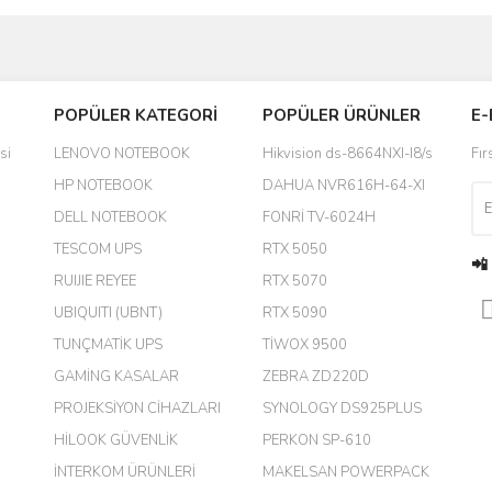
Bu ürüne ilk yorumu siz yapın!
POPÜLER KATEGORİ
POPÜLER ÜRÜNLER
E-
yanında hediye olarak bu alan
Yorum Yaz
si
LENOVO NOTEBOOK
Hikvision ds-8664NXI-I8/s
Fır
a daha hoş olurdu
HP NOTEBOOK
DAHUA NVR616H-64-XI
DELL NOTEBOOK
FONRİ TV-6024H
TESCOM UPS
RTX 5050
📲
RUIJIE REYEE
RTX 5070
UBIQUITI (UBNT)
RTX 5090
TUNÇMATİK UPS
TİWOX 9500
GAMİNG KASALAR
ZEBRA ZD220D
PROJEKSİYON CİHAZLARI
SYNOLOGY DS925PLUS
m.
HİLOOK GÜVENLİK
PERKON SP-610
İNTERKOM ÜRÜNLERİ
MAKELSAN POWERPACK