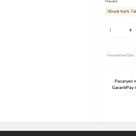
Havale
Kredi Kartı Ta
Pazaryeri m
GarantiPay i