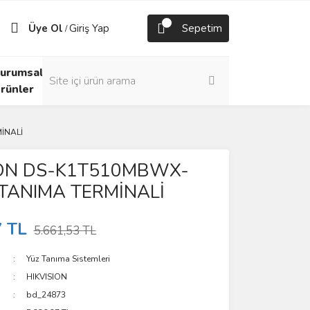
Üye Ol
Giriş Yap
Sepetim
/
urumsal
rünler
İNALİ
ION DS-K1T510MBWX-
 TANIMA TERMİNALİ
7 TL
5.661,53 TL
Yüz Tanıma Sistemleri
HIKVISION
bd_24873