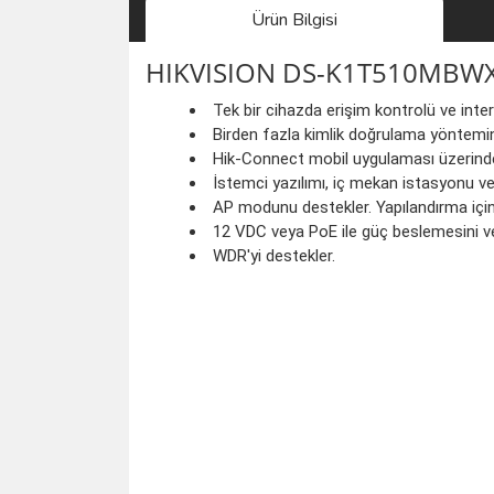
Ürün Bilgisi
HIKVISION DS-K1T510MBWX
Tek bir cihazda erişim kontrolü ve inte
Birden fazla kimlik doğrulama yöntemini
Hik-Connect mobil uygulaması üzerind
İstemci yazılımı, iç mekan istasyonu ve
AP modunu destekler. Yapılandırma içi
12 VDC veya PoE ile güç beslemesini ve 
WDR'yi destekler.