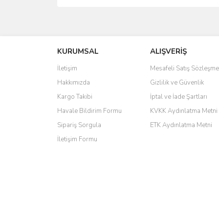
saolun
Ü... D... | 20/07/2026
KURUMSAL
ALIŞVERİŞ
6 adet ıp kamera aldım gayet güzel paketlenmiş ama 
İletişim
Mesafeli Satış Sözleşme
kamera ile 24 izlenmektedir diye küçük bir tabela ols
Hakkımızda
Gizlilik ve Güvenlik
Barış Başaran | 04/07/2026
Kargo Takibi
İptal ve İade Şartları
hızlı güvenli bir alışveriş oldu
Havale Bildirim Formu
KVKK Aydınlatma Metni
Sipariş Sorgula
ETK Aydınlatma Metni
Yalçın Kaya | 20/06/2026
İletişim Formu
GÜVENİLİR SİTE
ahmet yiğit | 29/04/2026
Aldığım ürün kapalı kutu teslim edildi. Teşekkür ederi
GÜRKAN KETHÜDAOĞLU | 04/04/2026