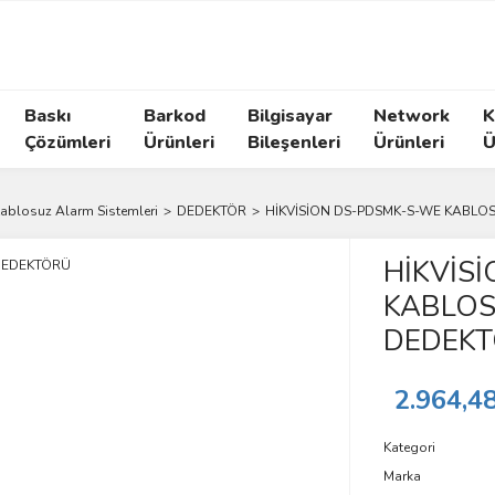
Baskı
Barkod
Bilgisayar
Network
K
Çözümleri
Ürünleri
Bileşenleri
Ürünleri
Ü
ablosuz Alarm Sistemleri
DEDEKTÖR
HİKVİSİON DS-PDSMK-S-WE KABL
HİKVİS
KABLO
DEDEK
2.964,4
Kategori
Marka