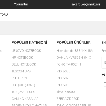
Yorumlar
Taksit Seçenekleri
KTÖRÜ
Bu ürüne ilk yorumu siz yapın!
POPÜLER KATEGORİ
POPÜLER ÜRÜNLER
E-
yanında hediye olarak bu alan
Yorum Yaz
si
LENOVO NOTEBOOK
Hikvision ds-8664NXI-I8/s
Fır
a daha hoş olurdu
HP NOTEBOOK
DAHUA NVR616H-64-XI
DELL NOTEBOOK
FONRİ TV-6024H
TESCOM UPS
RTX 5050
📲
RUIJIE REYEE
RTX 5070
UBIQUITI (UBNT)
RTX 5090
TUNÇMATİK UPS
TİWOX 9500
GAMİNG KASALAR
ZEBRA ZD220D
PROJEKSİYON CİHAZLARI
SYNOLOGY DS925PLUS