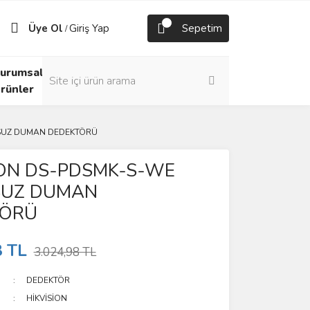
Üye Ol
Giriş Yap
Sepetim
/
urumsal
rünler
OSUZ DUMAN DEDEKTÖRÜ
İON DS-PDSMK-S-WE
SUZ DUMAN
TÖRÜ
8 TL
3.024,98 TL
DEDEKTÖR
HİKVİSİON