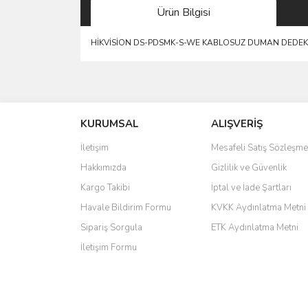
Ürün Bilgisi
HİKVİSİON DS-PDSMK-S-WE KABLOSUZ DUMAN DEDE
saolun
Ü... D... | 20/07/2026
KURUMSAL
ALIŞVERİŞ
6 adet ıp kamera aldım gayet güzel paketlenmiş ama 
İletişim
Mesafeli Satış Sözleşme
kamera ile 24 izlenmektedir diye küçük bir tabela ols
Hakkımızda
Gizlilik ve Güvenlik
Barış Başaran | 04/07/2026
Kargo Takibi
İptal ve İade Şartları
hızlı güvenli bir alışveriş oldu
Havale Bildirim Formu
KVKK Aydınlatma Metni
Sipariş Sorgula
ETK Aydınlatma Metni
Yalçın Kaya | 20/06/2026
İletişim Formu
GÜVENİLİR SİTE
ahmet yiğit | 29/04/2026