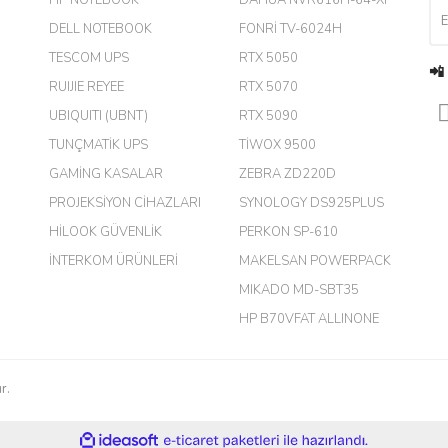
DELL NOTEBOOK
FONRİ TV-6024H
TESCOM UPS
RTX 5050
📲
RUIJIE REYEE
RTX 5070
UBIQUITI (UBNT)
RTX 5090
TUNÇMATİK UPS
TİWOX 9500
GAMİNG KASALAR
ZEBRA ZD220D
PROJEKSİYON CİHAZLARI
SYNOLOGY DS925PLUS
m.
HİLOOK GÜVENLİK
PERKON SP-610
İNTERKOM ÜRÜNLERİ
MAKELSAN POWERPACK
MIKADO MD-SBT35
harikaymış.
HP B70VFAT ALLINONE
r.
çok kaliteli ürün satıyorsunuz
ile
ideasoft
e-