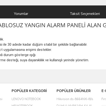
Yorumlar
Taksit Seçenekleri
ABLOSUZ YANGIN ALARM PANELİ ALAN G
ık.
i ile 30 adede kadar düğüm stabil bir şekilde bağlanabilir.
ct uygulamasına erişimi destekler.
li durum gösterge ışığı.
e desteği, suya dayanıklılık ve kullanışlı yerinde yönetim.
Bu ürüne ilk yorumu siz yapın!
POPÜLER KATEGORİ
POPÜLER ÜRÜNLER
E-
yanında hediye olarak bu alan
Yorum Yaz
si
LENOVO NOTEBOOK
Hikvision ds-8664NXI-I8/s
Fır
a daha hoş olurdu
HP NOTEBOOK
DAHUA NVR616H-64-XI