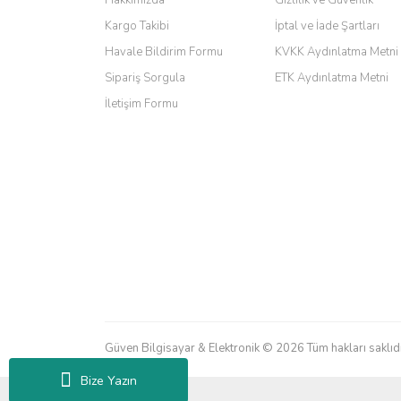
Barış Başaran | 04/07/2026
Kargo Takibi
İptal ve İade Şartları
hızlı güvenli bir alışveriş oldu
Havale Bildirim Formu
KVKK Aydınlatma Metni
Sipariş Sorgula
ETK Aydınlatma Metni
Yalçın Kaya | 20/06/2026
İletişim Formu
GÜVENİLİR SİTE
ahmet yiğit | 29/04/2026
Aldığım ürün kapalı kutu teslim edildi. Teşekkür ederi
GÜRKAN KETHÜDAOĞLU | 04/04/2026
Kargo çok hızlı. Ertesi gün teslim. Dahua intercom da 
M... N... | 09/02/2026
Güven Bilgisayar & Elektronik © 2026 Tüm hakları saklıdı
Her şey için teşekkür ederim çok kaliteli bir firmasınız 
Bize Yazın
Erdal Cingöz | 07/02/2026