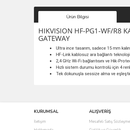
Ürün Bilgisi
HIKVISION HF-PG1-WF/R8 K
GATEWAY
Ultra ince tasarım, sadece 15 mm kalınl
HF-Link kablosuz ara bağlantı teknolojis
2,4 GHz Wi-Fi bağlantısını ve Hik-Prote
Hızlı sistem durumu kontrolü için 4 renk
Tek dokunuşla sessize alma ve eşleştirm
saolun
Ü... D... | 20/07/2026
KURUMSAL
ALIŞVERİŞ
6 adet ıp kamera aldım gayet güzel paketlenmiş ama 
İletişim
Mesafeli Satış Sözleşme
kamera ile 24 izlenmektedir diye küçük bir tabela ols
Hakkımızda
Gizlilik ve Güvenlik