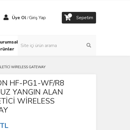
Üye Ol
Giriş Yap
Sepetim
/
urumsal
rünler
LETİCİ WİRELESS GATEWAY
ION HF-PG1-WF/R8
UZ YANGIN ALAN
TİCİ WİRELESS
AY
 TL