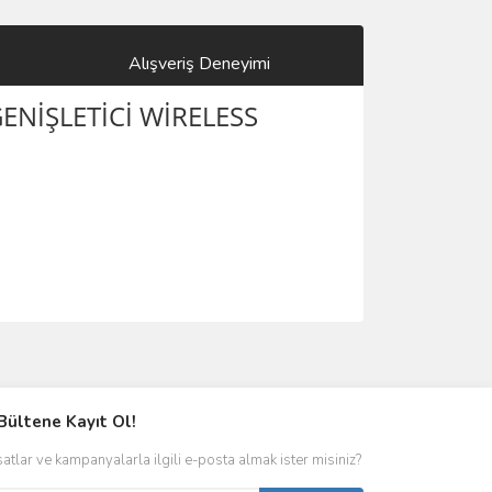
Alışveriş Deneyimi
ENİŞLETİCİ WİRELESS
Bültene Kayıt Ol!
satlar ve kampanyalarla ilgili e-posta almak ister misiniz?