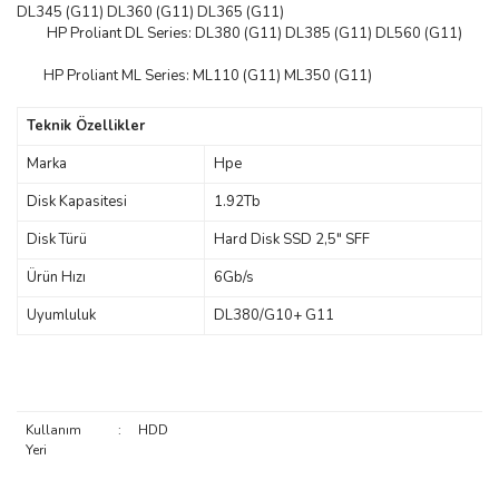
DL345 (G11) DL360 (G11) DL365 (G11)
HP Proliant DL Series: DL380 (G11) DL385 (G11) DL560 (G11)
HP Proliant ML Series: ML110 (G11) ML350 (G11)
Teknik Özellikler
Marka
Hpe
Disk Kapasitesi
1.92Tb
Disk Türü
Hard Disk SSD 2,5" SFF
Ürün Hızı
6Gb/s
Uyumluluk
DL380/G10+ G11
Kullanım
:
HDD
Yeri