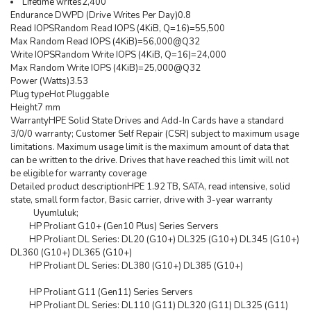
Lifetime writes2,400
Endurance DWPD (Drive Writes Per Day)0.8
Read IOPSRandom Read IOPS (4KiB, Q=16)=55,500
Max Random Read IOPS (4KiB)=56,000@Q32
Write IOPSRandom Write IOPS (4KiB, Q=16)=24,000
Max Random Write IOPS (4KiB)=25,000@Q32
Power (Watts)3.53
Plug typeHot Pluggable
Height7 mm
WarrantyHPE Solid State Drives and Add-In Cards have a standard
3/0/0 warranty; Customer Self Repair (CSR) subject to maximum usage
limitations. Maximum usage limit is the maximum amount of data that
can be written to the drive. Drives that have reached this limit will not
be eligible for warranty coverage
Detailed product descriptionHPE 1.92 TB, SATA, read intensive, solid
state, small form factor, Basic carrier, drive with 3-year warranty
Uyumluluk;
HP Proliant G10+ (Gen10 Plus) Series Servers
HP Proliant DL Series: DL20 (G10+) DL325 (G10+) DL345 (G10+)
DL360 (G10+) DL365 (G10+)
HP Proliant DL Series: DL380 (G10+) DL385 (G10+)
HP Proliant G11 (Gen11) Series Servers
HP Proliant DL Series: DL110 (G11) DL320 (G11) DL325 (G11)