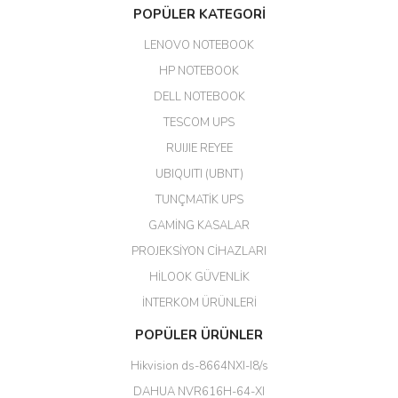
Aldığım ürün kapalı kutu teslim
POPÜLER KATEGORİ
edildi. Teşekkür ederim.
LENOVO NOTEBOOK
GÜRKAN KETHÜDAOĞLU |
04/04/2026
HP NOTEBOOK
DELL NOTEBOOK
Kargo çok hızlı. Ertesi gün
TESCOM UPS
teslim. Dahua intercom da
harikaymış.
RUIJIE REYEE
UBIQUITI (UBNT)
M... N... | 09/02/2026
TUNÇMATİK UPS
Her şey için teşekkür ederim çok
GAMİNG KASALAR
kaliteli bir firmasınız çok kaliteli
PROJEKSİYON CİHAZLARI
ürün satıyorsunuz
HİLOOK GÜVENLİK
Erdal Cingöz | 07/02/2026
İNTERKOM ÜRÜNLERİ
Başarılı. Bu vasıfta bir ürünü bu
POPÜLER ÜRÜNLER
kadar uygun fiyata bulabilmek
büyük şans. Güvenliticaret
Hikvision ds-8664NXI-I8/s
ekibine teşekkür ediyorum.
(HIKVISION DS-3E0326P-E/M(B)
DAHUA NVR616H-64-XI