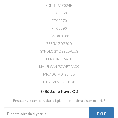
24 Port Switch)
FONRİ TV-6024H
A... G... | 26/12/2025
RTX 5050
RTX 5070
Hızlı ve güvenli.
RTX 5090
EROL ÇAKMAK | 26/12/2025
TİWOX 9500
ZEBRA ZD220D
Hızlı teslimat uygun fiyat için
SYNOLOGY DS925PLUS
tşkler.
PERKON SP-610
M... T... | 23/12/2025
MAKELSAN POWERPACK
MIKADO MD-SBT35
Deneyimini Paylaş
Diğer yorumları göster
HP B70VFAT ALLINONE
E-Bültene Kayıt Ol!
Fırsatlar ve kampanyalarla ilgili e-posta almak ister misiniz?
EKLE