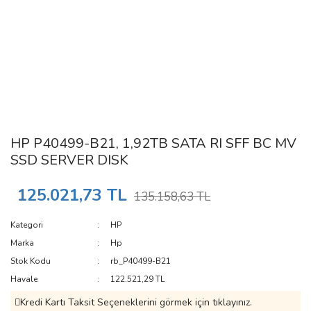
HP P40499-B21, 1,92TB SATA RI SFF BC MV
SSD SERVER DISK
125.021,73 TL
135.158,63 TL
Kategori
HP
Marka
Hp
Stok Kodu
rb_P40499-B21
Havale
122.521,29 TL
Kredi Kartı Taksit Seçeneklerini görmek için tıklayınız.