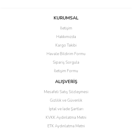
saolun
Bu ürüne ilk yorumu siz yapın!
Ü... D... | 20/07/2026
KURUMSAL
İletişim
6 adet ıp kamera aldım gayet
Yorum Yaz
Hakkımızda
güzel paketlenmiş ama yanında
hediye olarak bu alan kamera
Kargo Takibi
ile 24 izlenmektedir diye küçük
bir tabela olsa daha hoş
Havale Bildirim Formu
olurdu
Sipariş Sorgula
Barış Başaran | 04/07/2026
İletişim Formu
ALIŞVERİŞ
hızlı güvenli bir alışveriş oldu
Mesafeli Satış Sözleşmesi
Yalçın Kaya | 20/06/2026
Gizlilik ve Güvenlik
GÜVENİLİR SİTE
İptal ve İade Şartları
KVKK Aydınlatma Metni
ahmet yiğit | 29/04/2026
ETK Aydınlatma Metni