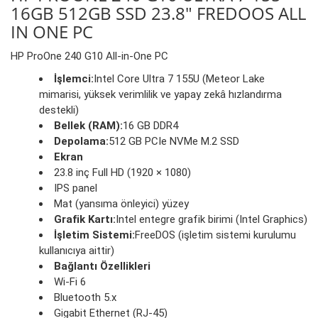
16GB 512GB SSD 23.8" FREDOOS ALL
IN ONE PC
HP ProOne 240 G10 All‑in‑One PC
İşlemci:
Intel Core Ultra 7 155U (Meteor Lake
mimarisi, yüksek verimlilik ve yapay zekâ hızlandırma
destekli)
Bellek (RAM):
16 GB DDR4
Depolama:
512 GB PCIe NVMe M.2 SSD
Ekran
23.8 inç Full HD (1920 × 1080)
IPS panel
Mat (yansıma önleyici) yüzey
Grafik Kartı:
Intel entegre grafik birimi (Intel Graphics)
İşletim Sistemi:
FreeDOS (işletim sistemi kurulumu
kullanıcıya aittir)
Bağlantı Özellikleri
Wi-Fi 6
Bluetooth 5.x
Gigabit Ethernet (RJ-45)