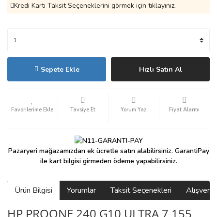
Kredi Kartı Taksit Seçeneklerini görmek için tıklayınız.
Sepete Ekle
Hızlı Satın Al
Tavsiye Et
Yorum Yaz
Fiyat Alarmı
Pazaryeri mağazamızdan ek ücretle satın alabilirsiniz. GarantiPay
ile kart bilgisi girmeden ödeme yapabilirsiniz.
Ürün Bilgisi
Yorumlar
Taksit Seçenekleri
Alışveri
HP PROONE 240 G10 ULTRA 7 155