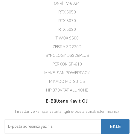
24 Port Switch)
FONRİ TV-6024H
A... G... | 26/12/2025
RTX 5050
RTX 5070
Hızlı ve güvenli.
RTX 5090
EROL ÇAKMAK | 26/12/2025
TİWOX 9500
ZEBRA ZD220D
Hızlı teslimat uygun fiyat için
SYNOLOGY DS925PLUS
tşkler.
PERKON SP-610
M... T... | 23/12/2025
MAKELSAN POWERPACK
MIKADO MD-SBT35
Deneyimini Paylaş
Diğer yorumları göster
HP B70VFAT ALLINONE
E-Bültene Kayıt Ol!
Fırsatlar ve kampanyalarla ilgili e-posta almak ister misiniz?
EKLE