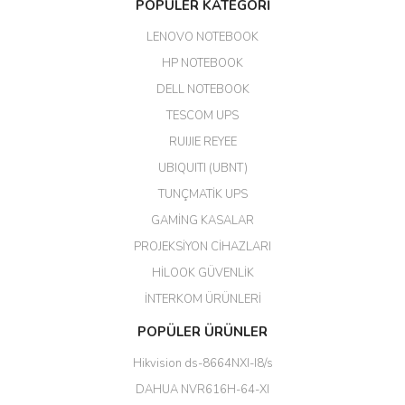
POPÜLER KATEGORİ
edildi. Teşekkür ederim.
LENOVO NOTEBOOK
GÜRKAN KETHÜDAOĞLU |
04/04/2026
HP NOTEBOOK
DELL NOTEBOOK
Kargo çok hızlı. Ertesi gün
TESCOM UPS
teslim. Dahua intercom da
harikaymış.
RUIJIE REYEE
UBIQUITI (UBNT)
M... N... | 09/02/2026
TUNÇMATİK UPS
Her şey için teşekkür ederim çok
GAMİNG KASALAR
kaliteli bir firmasınız çok kaliteli
PROJEKSİYON CİHAZLARI
ürün satıyorsunuz
HİLOOK GÜVENLİK
Erdal Cingöz | 07/02/2026
İNTERKOM ÜRÜNLERİ
Başarılı. Bu vasıfta bir ürünü bu
POPÜLER ÜRÜNLER
kadar uygun fiyata bulabilmek
büyük şans. Güvenliticaret
Hikvision ds-8664NXI-I8/s
ekibine teşekkür ediyorum.
(HIKVISION DS-3E0326P-E/M(B)
DAHUA NVR616H-64-XI