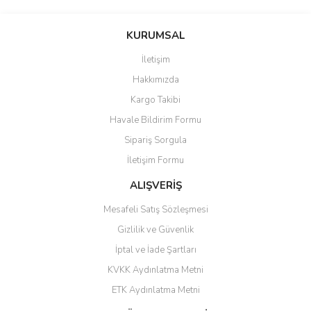
saolun
Bu ürüne ilk yorumu siz yapın!
Ü... D... | 20/07/2026
KURUMSAL
İletişim
6 adet ıp kamera aldım gayet
Yorum Yaz
Hakkımızda
güzel paketlenmiş ama yanında
hediye olarak bu alan kamera
Kargo Takibi
ile 24 izlenmektedir diye küçük
bir tabela olsa daha hoş
Havale Bildirim Formu
olurdu
Sipariş Sorgula
Barış Başaran | 04/07/2026
İletişim Formu
ALIŞVERİŞ
hızlı güvenli bir alışveriş oldu
Mesafeli Satış Sözleşmesi
Yalçın Kaya | 20/06/2026
Gizlilik ve Güvenlik
GÜVENİLİR SİTE
İptal ve İade Şartları
KVKK Aydınlatma Metni
ahmet yiğit | 29/04/2026
ETK Aydınlatma Metni
Aldığım ürün kapalı kutu teslim