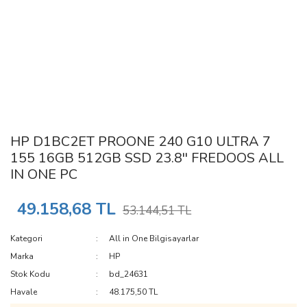
HP D1BC2ET PROONE 240 G10 ULTRA 7
155 16GB 512GB SSD 23.8'' FREDOOS ALL
IN ONE PC
49.158,68 TL
53.144,51 TL
Kategori
All in One Bilgisayarlar
Marka
HP
Stok Kodu
bd_24631
Havale
48.175,50 TL