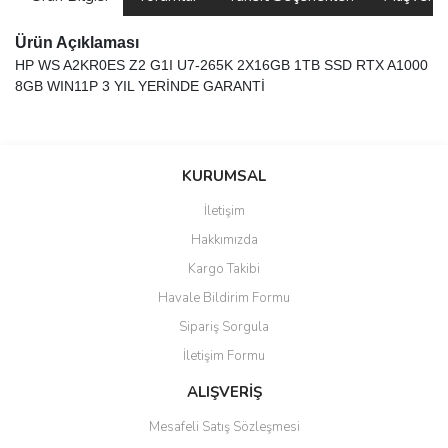
Ürün Açıklaması
HP WS A2KR0ES Z2 G1I U7-265K 2X16GB 1TB SSD RTX A1000
8GB WIN11P 3 YIL YERİNDE GARANTİ
saolun
Bu ürüne ilk yorumu siz yapın!
Ü... D... | 20/07/2026
KURUMSAL
İletişim
6 adet ıp kamera aldım gayet
Yorum Yaz
Hakkımızda
güzel paketlenmiş ama yanında
hediye olarak bu alan kamera
Kargo Takibi
ile 24 izlenmektedir diye küçük
bir tabela olsa daha hoş
Havale Bildirim Formu
olurdu
Sipariş Sorgula
Barış Başaran | 04/07/2026
İletişim Formu
ALIŞVERİŞ
hızlı güvenli bir alışveriş oldu
Mesafeli Satış Sözleşmesi
Yalçın Kaya | 20/06/2026