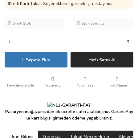
Kredi Kartı Taksit Seçeneklerini görmek için tıklayınız.
Sınırlı Stok
Stok Sorunuz
Sepete Ekle
Hızlı Satın Al
Tavsiye Et
Yorum Yaz
Fiyat Alarmı
Pazaryeri mağazamızdan ek ücretle satın alabilirsiniz. GarantiPay
ile kart bilgisi girmeden ödeme yapabilirsiniz.
Ürün Bilgisi
Yorumlar
Taksit Seçenekleri
Alışveri