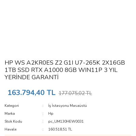
HP WS A2KR0ES Z2 G1I U7-265K 2X16GB
1TB SSD RTX A1000 8GB WIN11P 3 YIL
YERİNDE GARANTİ
163.794,40 TL
177.075,02 TL
Kategori
İş İstasyonu Masaüstü
Marka
Hp
Stok Kodu
pc_UM130HEW0031
Havale
160.518,51 TL