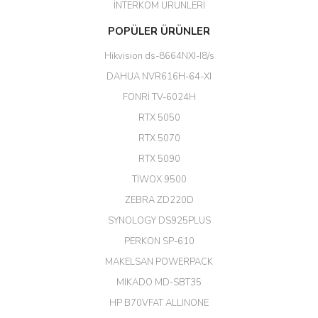
İNTERKOM ÜRÜNLERİ
Başarılı. Bu vasıfta bir ürünü bu
POPÜLER ÜRÜNLER
kadar uygun fiyata bulabilmek
büyük şans. Güvenliticaret
Hikvision ds-8664NXI-I8/s
ekibine teşekkür ediyorum.
(HIKVISION DS-3E0326P-E/M(B)
DAHUA NVR616H-64-XI
24 Port Switch)
FONRİ TV-6024H
A... G... | 26/12/2025
RTX 5050
RTX 5070
Hızlı ve güvenli.
RTX 5090
EROL ÇAKMAK | 26/12/2025
TİWOX 9500
ZEBRA ZD220D
Hızlı teslimat uygun fiyat için
SYNOLOGY DS925PLUS
tşkler.
PERKON SP-610
M... T... | 23/12/2025
MAKELSAN POWERPACK
MIKADO MD-SBT35
Deneyimini Paylaş
Diğer yorumları göster
HP B70VFAT ALLINONE