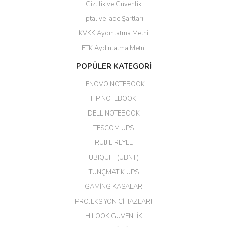
Gizlilik ve Güvenlik
GÜVENİLİR SİTE
İptal ve İade Şartları
KVKK Aydınlatma Metni
ahmet yiğit | 29/04/2026
ETK Aydınlatma Metni
Aldığım ürün kapalı kutu teslim
POPÜLER KATEGORİ
edildi. Teşekkür ederim.
LENOVO NOTEBOOK
GÜRKAN KETHÜDAOĞLU |
04/04/2026
HP NOTEBOOK
DELL NOTEBOOK
Kargo çok hızlı. Ertesi gün
TESCOM UPS
teslim. Dahua intercom da
harikaymış.
RUIJIE REYEE
UBIQUITI (UBNT)
M... N... | 09/02/2026
TUNÇMATİK UPS
Her şey için teşekkür ederim çok
GAMİNG KASALAR
kaliteli bir firmasınız çok kaliteli
PROJEKSİYON CİHAZLARI
ürün satıyorsunuz
HİLOOK GÜVENLİK
Erdal Cingöz | 07/02/2026