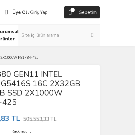
Üye Ol
Giriş Yap
Sepetim
/
urumsal
rünler
 2X1000W P81784-425
380 GEN11 INTEL
G5416S 16C 2X32GB
B SSD 2X1000W
-425
,83 TL
505.553,33 TL
Rackmount