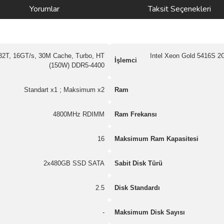
Yorumlar
Taksit Seçenekleri
32T, 16GT/s, 30M Cache, Turbo, HT
Intel Xeon Gold 5416S 2
İşlemci
(150W) DDR5-4400
Standart x1 ; Maksimum x2
Ram
4800MHz RDIMM
Ram Frekansı
16
Maksimum Ram Kapasitesi
2x480GB SSD SATA
Sabit Disk Türü
2.5
Disk Standardı
-
Maksimum Disk Sayısı