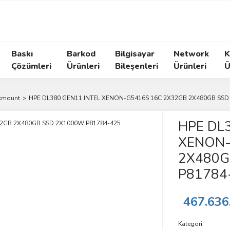
Baskı
Barkod
Bilgisayar
Network
K
Çözümleri
Ürünleri
Bileşenleri
Ürünleri
Ü
kmount
HPE DL380 GEN11 INTEL XENON-G5416S 16C 2X32GB 2X480GB SSD
HPE DL
XENON-
2X480G
P81784
467.636
Kategori