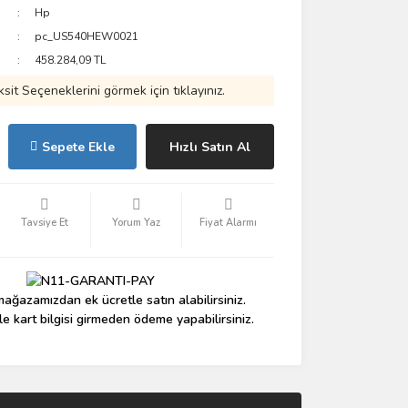
Hp
pc_US540HEW0021
458.284,09 TL
ksit Seçeneklerini görmek için tıklayınız.
Sepete Ekle
Hızlı Satın Al
Tavsiye Et
Yorum Yaz
Fiyat Alarmı
ağazamızdan ek ücretle satın alabilirsiniz.
le kart bilgisi girmeden ödeme yapabilirsiniz.