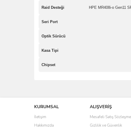
Raid Desteği
HPE MR408i-o Gen11 SP
Seri Port
Optik Sürücü
Kasa Tipi
Chipset
saolun
Ü... D... | 20/07/2026
KURUMSAL
ALIŞVERİŞ
6 adet ıp kamera aldım gayet güzel paketlenmiş ama 
İletişim
Mesafeli Satış Sözleşme
kamera ile 24 izlenmektedir diye küçük bir tabela ols
Hakkımızda
Gizlilik ve Güvenlik
Barış Başaran | 04/07/2026