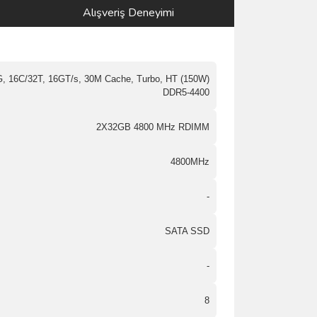
Alışveriş Deneyimi
G, 16C/32T, 16GT/s, 30M Cache, Turbo, HT (150W)
DDR5-4400
2X32GB 4800 MHz RDIMM
4800MHz
-
SATA SSD
-
8