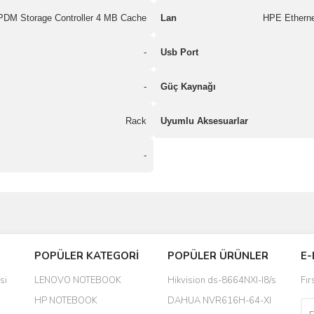
DM Storage Controller 4 MB Cache
Lan
HPE Ethern
-
Usb Port
-
Güç Kaynağı
Rack
Uyumlu Aksesuarlar
-
Bu ürüne ilk yorumu siz yapın!
POPÜLER KATEGORİ
POPÜLER ÜRÜNLER
E-
yanında hediye olarak bu alan
Yorum Yaz
si
LENOVO NOTEBOOK
Hikvision ds-8664NXI-I8/s
Fır
a daha hoş olurdu
HP NOTEBOOK
DAHUA NVR616H-64-XI