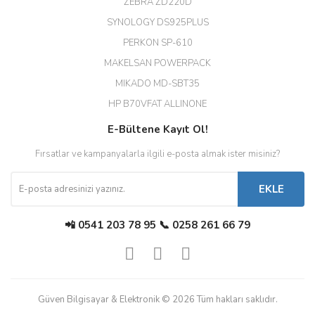
ZEBRA ZD220D
Hızlı teslimat uygun fiyat için
SYNOLOGY DS925PLUS
tşkler.
PERKON SP-610
M... T... | 23/12/2025
MAKELSAN POWERPACK
MIKADO MD-SBT35
Deneyimini Paylaş
Diğer yorumları göster
HP B70VFAT ALLINONE
E-Bültene Kayıt Ol!
Fırsatlar ve kampanyalarla ilgili e-posta almak ister misiniz?
EKLE
📲 0541 203 78 95 📞 0258 261 66 79
Güven Bilgisayar & Elektronik © 2026 Tüm hakları saklıdır.