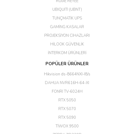
RUIJIE REYEE
UBIQUITI (UBNT)
M... N... | 09/02/2026
TUNÇMATİK UPS
Her şey için teşekkür ederim çok
GAMİNG KASALAR
kaliteli bir firmasınız çok kaliteli
PROJEKSİYON CİHAZLARI
ürün satıyorsunuz
HİLOOK GÜVENLİK
Erdal Cingöz | 07/02/2026
İNTERKOM ÜRÜNLERİ
Başarılı. Bu vasıfta bir ürünü bu
POPÜLER ÜRÜNLER
kadar uygun fiyata bulabilmek
büyük şans. Güvenliticaret
Hikvision ds-8664NXI-I8/s
ekibine teşekkür ediyorum.
(HIKVISION DS-3E0326P-E/M(B)
DAHUA NVR616H-64-XI
24 Port Switch)
FONRİ TV-6024H
A... G... | 26/12/2025
RTX 5050
RTX 5070
Hızlı ve güvenli.
RTX 5090
EROL ÇAKMAK | 26/12/2025
TİWOX 9500