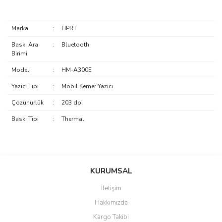
Marka
:
HPRT
Baskı Ara
:
Bluetooth
Birimi
Modeli
:
HM-A300E
Yazıcı Tipi
:
Mobil Kemer Yazıcı
Çözünürlük
:
203 dpi
Baskı Tipi
:
Thermal
saolun
Bu ürüne ilk yorumu siz yapın!
Ü... D... | 20/07/2026
KURUMSAL
İletişim
6 adet ıp kamera aldım gayet
Yorum Yaz
Hakkımızda
güzel paketlenmiş ama yanında
hediye olarak bu alan kamera
Kargo Takibi
ile 24 izlenmektedir diye küçük