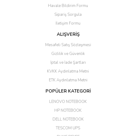
bir tabela olsa daha hoş
Havale Bildirim Formu
olurdu
Sipariş Sorgula
Barış Başaran | 04/07/2026
İletişim Formu
ALIŞVERİŞ
hızlı güvenli bir alışveriş oldu
Mesafeli Satış Sözleşmesi
Yalçın Kaya | 20/06/2026
Gizlilik ve Güvenlik
GÜVENİLİR SİTE
İptal ve İade Şartları
KVKK Aydınlatma Metni
ahmet yiğit | 29/04/2026
ETK Aydınlatma Metni
Aldığım ürün kapalı kutu teslim
POPÜLER KATEGORİ
edildi. Teşekkür ederim.
LENOVO NOTEBOOK
GÜRKAN KETHÜDAOĞLU |
04/04/2026
HP NOTEBOOK
DELL NOTEBOOK
Kargo çok hızlı. Ertesi gün
TESCOM UPS
teslim. Dahua intercom da
harikaymış.