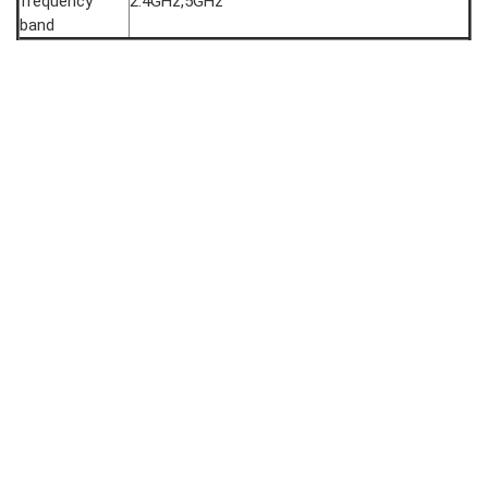
frequency
2.4GHz,5GHz
band