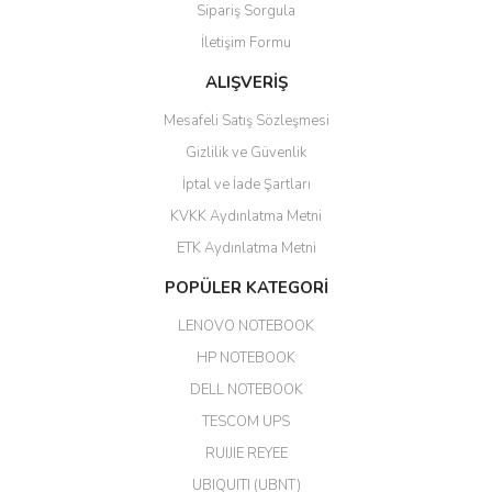
Sipariş Sorgula
Barış Başaran | 04/07/2026
İletişim Formu
ALIŞVERİŞ
hızlı güvenli bir alışveriş oldu
Mesafeli Satış Sözleşmesi
Yalçın Kaya | 20/06/2026
Gizlilik ve Güvenlik
GÜVENİLİR SİTE
İptal ve İade Şartları
KVKK Aydınlatma Metni
ahmet yiğit | 29/04/2026
ETK Aydınlatma Metni
Aldığım ürün kapalı kutu teslim
POPÜLER KATEGORİ
edildi. Teşekkür ederim.
LENOVO NOTEBOOK
GÜRKAN KETHÜDAOĞLU |
04/04/2026
HP NOTEBOOK
DELL NOTEBOOK
Kargo çok hızlı. Ertesi gün
TESCOM UPS
teslim. Dahua intercom da
harikaymış.
RUIJIE REYEE
UBIQUITI (UBNT)
M... N... | 09/02/2026