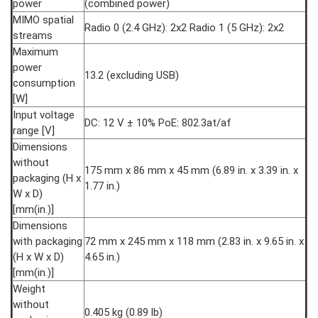
power
(combined power)
MIMO spatial
Radio 0 (2.4 GHz): 2x2 Radio 1 (5 GHz): 2x2
streams
Maximum
power
13.2 (excluding USB)
consumption
[W]
Input voltage
DC: 12 V ± 10% PoE: 802.3at/af
range [V]
Dimensions
without
175 mm x 86 mm x 45 mm (6.89 in. x 3.39 in. x
packaging (H x
1.77 in.)
W x D)
[mm(in.)]
Dimensions
with packaging
72 mm x 245 mm x 118 mm (2.83 in. x 9.65 in. x
(H x W x D)
4.65 in.)
[mm(in.)]
Weight
without
0.405 kg (0.89 lb)