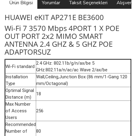
Ürün Bilgisi
Yorumlar
Taksit Seçenekleri
Alışveri
HUAWEI eKIT AP271E BE3600
Wi-Fi 7 3570 Mbps 4PORT 1 X POE
OUT PORT 2x2 MIMO SMART
ANTENNA 2.4 GHZ & 5 GHZ POE
ADAPTORSUZ
2.4 GHz: 802.11b/g/n/ax/be 5
Wi-Fi standard
GHz:802.11a/n/ac/ac Wave 2/ax/be
Installation
Wall,Ceiling,Junction Box (86 mm/1-Gang 120
Type
mm/Octagonal)
Optimal Signal
18
Distance (m)
Max Number
of Access
256
Users
Recommended
Number of
80