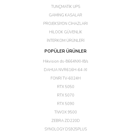
TUNÇMATİK UPS
Her şey için teşekkür ederim çok
GAMİNG KASALAR
kaliteli bir firmasınız çok kaliteli
PROJEKSİYON CİHAZLARI
ürün satıyorsunuz
HİLOOK GÜVENLİK
Erdal Cingöz | 07/02/2026
İNTERKOM ÜRÜNLERİ
Başarılı. Bu vasıfta bir ürünü bu
POPÜLER ÜRÜNLER
kadar uygun fiyata bulabilmek
büyük şans. Güvenliticaret
Hikvision ds-8664NXI-I8/s
ekibine teşekkür ediyorum.
(HIKVISION DS-3E0326P-E/M(B)
DAHUA NVR616H-64-XI
24 Port Switch)
FONRİ TV-6024H
A... G... | 26/12/2025
RTX 5050
RTX 5070
Hızlı ve güvenli.
RTX 5090
EROL ÇAKMAK | 26/12/2025
TİWOX 9500
ZEBRA ZD220D
Hızlı teslimat uygun fiyat için
SYNOLOGY DS925PLUS
tşkler.