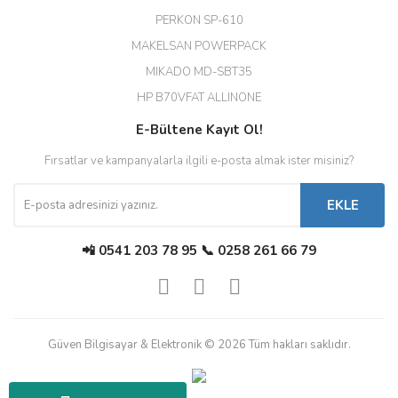
PERKON SP-610
M... T... | 23/12/2025
MAKELSAN POWERPACK
MIKADO MD-SBT35
Deneyimini Paylaş
Diğer yorumları göster
HP B70VFAT ALLINONE
E-Bültene Kayıt Ol!
Fırsatlar ve kampanyalarla ilgili e-posta almak ister misiniz?
EKLE
📲 0541 203 78 95 📞 0258 261 66 79
Güven Bilgisayar & Elektronik © 2026 Tüm hakları saklıdır.