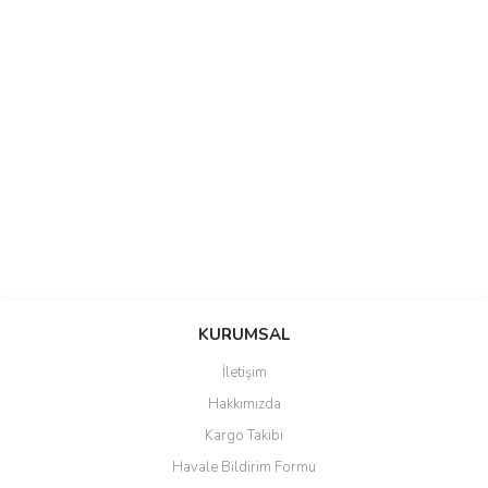
saolun
Bu ürüne ilk yorumu siz yapın!
Ü... D... | 20/07/2026
KURUMSAL
İletişim
6 adet ıp kamera aldım gayet
Yorum Yaz
Hakkımızda
güzel paketlenmiş ama yanında
hediye olarak bu alan kamera
Kargo Takibi
ile 24 izlenmektedir diye küçük
bir tabela olsa daha hoş
Havale Bildirim Formu
olurdu