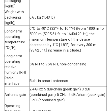
packaging
[kg(lb)]
Weight with
packaging
0.65 kg (1.43 lb)
[kg(lb)]
0°C to 40°C (32°F to 104°F) (From 1800 m to
Long-term
5000 m [5905.51 ft. to 16404.20 ft.], the
operating
maximum temperature of the device
temperature
decreases by 1°C [1.8°F] for every 300 m
[°C(°F)]
[984.25 ft.] increase in altitude.)
Long-term
operating
5% RH to 95% RH, non-condensing
relative
humidity [RH]
Radio
Built-in smart antennas
interface
2.4 GHz: 5 dBi/chain (peak gain) 3 dBi
Antenna gain
(combined gain) 5 GHz: 5 dBi/chain (peak gain)
3 dBi (combined gain)
Operating