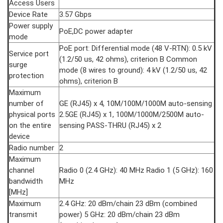
Access Users
Device Rate
3.57 Gbps
Power supply
PoE,DC power adapter
mode
PoE port: Differential mode (48 V-RTN): 0.5 kV
Service port
(1.2/50 us, 42 ohms), criterion B Common
surge
mode (8 wires to ground): 4 kV (1.2/50 us, 42
protection
ohms), criterion B
Maximum
number of
GE (RJ45) x 4, 10M/100M/1000M auto-sensing
physical ports
2.5GE (RJ45) x 1, 100M/1000M/2500M auto-
on the entire
sensing PASS-THRU (RJ45) x 2
device
Radio number
2
Maximum
channel
Radio 0 (2.4 GHz): 40 MHz Radio 1 (5 GHz): 160
bandwidth
MHz
[MHz]
Maximum
2.4 GHz: 20 dBm/chain 23 dBm (combined
transmit
power) 5 GHz: 20 dBm/chain 23 dBm