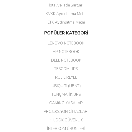
GÜVENİLİR SİTE
İptal ve İade Şartları
KVKK Aydınlatma Metni
ahmet yiğit | 29/04/2026
ETK Aydınlatma Metni
Aldığım ürün kapalı kutu teslim
POPÜLER KATEGORİ
edildi. Teşekkür ederim.
LENOVO NOTEBOOK
GÜRKAN KETHÜDAOĞLU |
04/04/2026
HP NOTEBOOK
DELL NOTEBOOK
Kargo çok hızlı. Ertesi gün
TESCOM UPS
teslim. Dahua intercom da
harikaymış.
RUIJIE REYEE
UBIQUITI (UBNT)
M... N... | 09/02/2026
TUNÇMATİK UPS
Her şey için teşekkür ederim çok
GAMİNG KASALAR
kaliteli bir firmasınız çok kaliteli
PROJEKSİYON CİHAZLARI
ürün satıyorsunuz
HİLOOK GÜVENLİK
Erdal Cingöz | 07/02/2026
İNTERKOM ÜRÜNLERİ