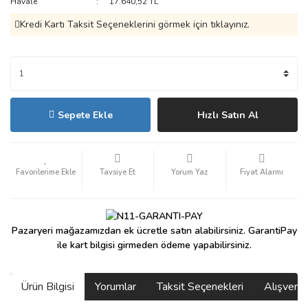
Havale
17.640,52 TL
Kredi Kartı Taksit Seçeneklerini görmek için tıklayınız.
Sepete Ekle
Hızlı Satın Al
Tavsiye Et
Yorum Yaz
Fiyat Alarmı
Pazaryeri mağazamızdan ek ücretle satın alabilirsiniz. GarantiPay
ile kart bilgisi girmeden ödeme yapabilirsiniz.
Ürün Bilgisi
Yorumlar
Taksit Seçenekleri
Alışveri