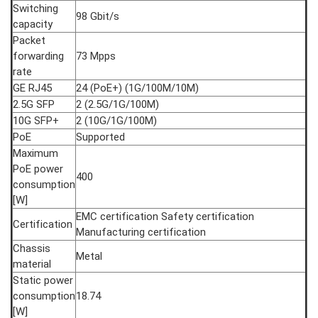
Switching
98 Gbit/s
capacity
Packet
forwarding
73 Mpps
rate
GE RJ45
24 (PoE+) (1G/100M/10M)
2.5G SFP
2 (2.5G/1G/100M)
10G SFP+
2 (10G/1G/100M)
PoE
Supported
Maximum
PoE power
400
consumption
[W]
EMC certification Safety certification
Certification
Manufacturing certification
Chassis
Metal
material
Static power
consumption
18.74
[W]