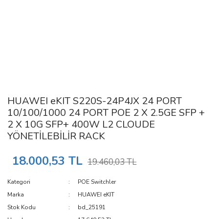
HUAWEI eKIT S220S-24P4JX 24 PORT
10/100/1000 24 PORT POE 2 X 2.5GE SFP +
2 X 10G SFP+ 400W L2 CLOUDE
YÖNETİLEBİLİR RACK
18.000,53 TL
19.460,03 TL
Kategori
POE Switchler
Marka
HUAWEI eKIT
Stok Kodu
bd_25191