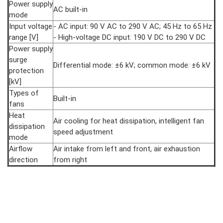
Power supply
AC built-in
mode
Input voltage
- AC input: 90 V AC to 290 V AC; 45 Hz to 65 Hz
range [V]
- High-voltage DC input: 190 V DC to 290 V DC
Power supply
surge
Differential mode: ±6 kV; common mode: ±6 kV
protection
[kV]
Types of
Built-in
fans
Heat
Air cooling for heat dissipation, intelligent fan
dissipation
speed adjustment
mode
Airflow
Air intake from left and front, air exhaustion
direction
from right