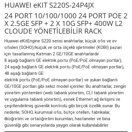
HUAWEI eKIT S220S-24P4JX
24 PORT 10/100/1000 24 PORT POE 2
X 2.5GE SFP + 2 X 10G SFP+ 400W L2
CLOUDE YÖNETİLEBİLİR RACK
Huawei eKitEngine S220 serisi anahtarlar, küçük ofis ve ev
ofisleri (SOHO)/küçük ve orta ölçekli işletmeler (KOBİ) pazarı
için tasarlanmış Katman 2 GE/10GE anahtarlardır.
8 aşağı bağlantı GE elektrik portu (PoE/PoE olmayan portlar),
24 aşağı bağlantı GE elektrik portu (PoE/PoE olmayan portlar),
48 aşağı bağlantı GE
elektrik portu (PoE/PoE olmayan portlar) ve yukarı bağlantı
GE/10GE portları gibi sekiz model içerirler. Bu anahtarlar, zengin
yönetim yöntemleri (web tabanlı yönetim, CLI tabanlı yönetim
ve uygulama tabanlı yönetim), esnek Ethernet ağ iletişimi ve
çeşitlendirilmiş güvenlik kontrolü gibi birçok özellik sunar. Bu
nedenle, SOHO, kurumsal ofis, bütçe otelleri, fabrikalar,
ilköğretim ve ortaöğretim kurumları, hastaneler ve bina
güvenliği gibi senaryolarda yaygın olarak kullanılabilirler.