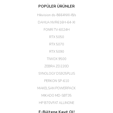
Başarılı. Bu vasıfta bir ürünü bu
POPÜLER ÜRÜNLER
kadar uygun fiyata bulabilmek
büyük şans. Güvenliticaret
Hikvision ds-8664NXI-I8/s
ekibine teşekkür ediyorum.
(HIKVISION DS-3E0326P-E/M(B)
DAHUA NVR616H-64-XI
24 Port Switch)
FONRİ TV-6024H
A... G... | 26/12/2025
RTX 5050
RTX 5070
Hızlı ve güvenli.
RTX 5090
EROL ÇAKMAK | 26/12/2025
TİWOX 9500
ZEBRA ZD220D
Hızlı teslimat uygun fiyat için
SYNOLOGY DS925PLUS
tşkler.
PERKON SP-610
M... T... | 23/12/2025
MAKELSAN POWERPACK
MIKADO MD-SBT35
Deneyimini Paylaş
Diğer yorumları göster
HP B70VFAT ALLINONE
E-Bültene Kayıt Ol!