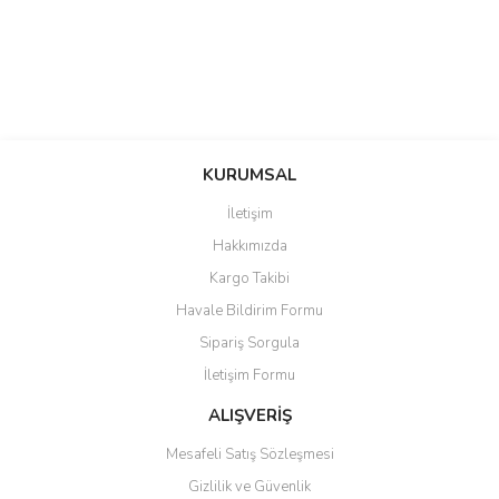
saolun
Bu ürüne ilk yorumu siz yapın!
Ü... D... | 20/07/2026
KURUMSAL
İletişim
6 adet ıp kamera aldım gayet
Yorum Yaz
Hakkımızda
güzel paketlenmiş ama yanında
hediye olarak bu alan kamera
Kargo Takibi
ile 24 izlenmektedir diye küçük
bir tabela olsa daha hoş
Havale Bildirim Formu
olurdu
Sipariş Sorgula
Barış Başaran | 04/07/2026
İletişim Formu
ALIŞVERİŞ
hızlı güvenli bir alışveriş oldu
Mesafeli Satış Sözleşmesi
Yalçın Kaya | 20/06/2026
Gizlilik ve Güvenlik