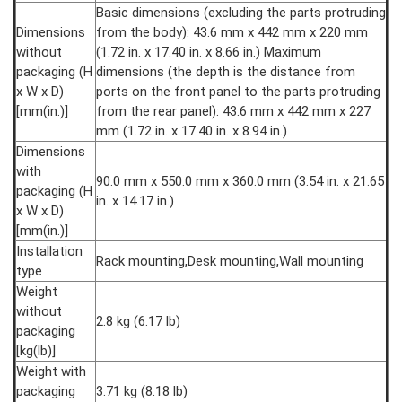
Basic dimensions (excluding the parts protruding
Dimensions
from the body): 43.6 mm x 442 mm x 220 mm
without
(1.72 in. x 17.40 in. x 8.66 in.) Maximum
packaging (H
dimensions (the depth is the distance from
x W x D)
ports on the front panel to the parts protruding
[mm(in.)]
from the rear panel): 43.6 mm x 442 mm x 227
mm (1.72 in. x 17.40 in. x 8.94 in.)
Dimensions
with
90.0 mm x 550.0 mm x 360.0 mm (3.54 in. x 21.65
packaging (H
in. x 14.17 in.)
x W x D)
[mm(in.)]
Installation
Rack mounting,Desk mounting,Wall mounting
type
Weight
without
2.8 kg (6.17 lb)
packaging
[kg(lb)]
Weight with
packaging
3.71 kg (8.18 lb)