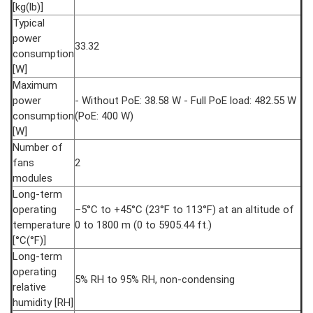
[kg(lb)]
Typical
power
33.32
consumption
[W]
Maximum
power
- Without PoE: 38.58 W - Full PoE load: 482.55 W
consumption
(PoE: 400 W)
[W]
Number of
fans
2
modules
Long-term
operating
–5°C to +45°C (23°F to 113°F) at an altitude of
temperature
0 to 1800 m (0 to 5905.44 ft.)
[°C(°F)]
Long-term
operating
5% RH to 95% RH, non-condensing
relative
humidity [RH]