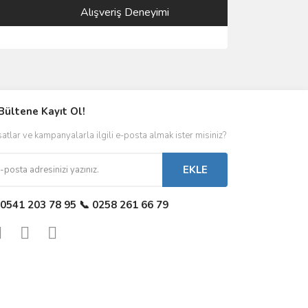
Alışveriş Deneyimi
Bültene Kayıt Ol!
satlar ve kampanyalarla ilgili e-posta almak ister misiniz?
EKLE
 0541 203 78 95 📞 0258 261 66 79