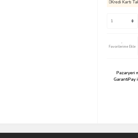
Kredi Kartı Ta
Pazaryeri m
GarantiPay i