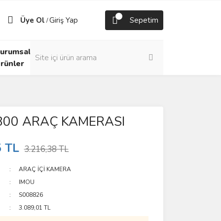
Üye Ol
Giriş Yap
Sepetim
/
urumsal
rünler
800 ARAÇ KAMERASI
5 TL
3.216,38 TL
ARAÇ İÇİ KAMERA
IMOU
S008826
3.089,01 TL