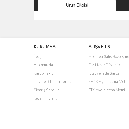
Ürün Bilgisi
saolun
Ü... D... | 20/07/2026
KURUMSAL
ALIŞVERİŞ
6 adet ıp kamera aldım gayet güzel paketlenmiş ama 
İletişim
Mesafeli Satış Sözleşme
kamera ile 24 izlenmektedir diye küçük bir tabela ols
Hakkımızda
Gizlilik ve Güvenlik
Barış Başaran | 04/07/2026
Kargo Takibi
İptal ve İade Şartları
hızlı güvenli bir alışveriş oldu
Havale Bildirim Formu
KVKK Aydınlatma Metni
Sipariş Sorgula
ETK Aydınlatma Metni
Yalçın Kaya | 20/06/2026
İletişim Formu
GÜVENİLİR SİTE
ahmet yiğit | 29/04/2026