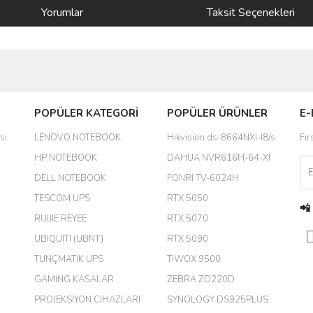
Yorumlar
Taksit Seçenekleri
Bu ürüne ilk yorumu siz yapın!
POPÜLER KATEGORİ
POPÜLER ÜRÜNLER
E-
yanında hediye olarak bu alan
Yorum Yaz
si
LENOVO NOTEBOOK
Hikvision ds-8664NXI-I8/s
Fır
a daha hoş olurdu
HP NOTEBOOK
DAHUA NVR616H-64-XI
DELL NOTEBOOK
FONRİ TV-6024H
TESCOM UPS
RTX 5050
📲
RUIJIE REYEE
RTX 5070
UBIQUITI (UBNT)
RTX 5090
TUNÇMATİK UPS
TİWOX 9500
GAMİNG KASALAR
ZEBRA ZD220D
PROJEKSİYON CİHAZLARI
SYNOLOGY DS925PLUS