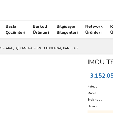
Baskı
Barkod
Bilgisayar
Network
K
Çözümleri
Ürünleri
Bileşenleri
Ürünleri
Ü
İ
ARAÇ İÇİ KAMERA
IMOU T800 ARAÇ KAMERASI
IMOU T
3.152,0
Kategori
Marka
Stok Kodu
Havale