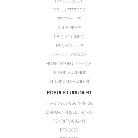
HP NOTEBOOK
DELL NOTEBOOK
Kargo çok hızlı. Ertesi gün
TESCOM UPS
teslim. Dahua intercom da
harikaymış.
RUIJIE REYEE
UBIQUITI (UBNT)
M... N... | 09/02/2026
TUNÇMATİK UPS
Her şey için teşekkür ederim çok
GAMİNG KASALAR
kaliteli bir firmasınız çok kaliteli
PROJEKSİYON CİHAZLARI
ürün satıyorsunuz
HİLOOK GÜVENLİK
Erdal Cingöz | 07/02/2026
İNTERKOM ÜRÜNLERİ
Başarılı. Bu vasıfta bir ürünü bu
POPÜLER ÜRÜNLER
kadar uygun fiyata bulabilmek
büyük şans. Güvenliticaret
Hikvision ds-8664NXI-I8/s
ekibine teşekkür ediyorum.
(HIKVISION DS-3E0326P-E/M(B)
DAHUA NVR616H-64-XI
24 Port Switch)
FONRİ TV-6024H
A... G... | 26/12/2025
RTX 5050