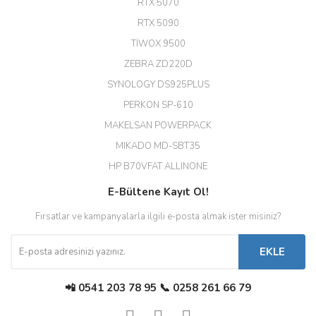
RTX 5070
Hızlı ve güvenli.
RTX 5090
EROL ÇAKMAK | 26/12/2025
TİWOX 9500
ZEBRA ZD220D
Hızlı teslimat uygun fiyat için
SYNOLOGY DS925PLUS
tşkler.
PERKON SP-610
M... T... | 23/12/2025
MAKELSAN POWERPACK
MIKADO MD-SBT35
Deneyimini Paylaş
Diğer yorumları göster
HP B70VFAT ALLINONE
E-Bültene Kayıt Ol!
Fırsatlar ve kampanyalarla ilgili e-posta almak ister misiniz?
EKLE
📲 0541 203 78 95 📞 0258 261 66 79