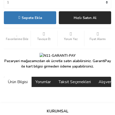
Sepete Ekle
Hızlı Satın Al
Tavsiye Et
Yorum Yaz
Fiyat Alarmı
Pazaryeri mağazamızdan ek ücretle satın alabilirsiniz. GarantiPay
ile kart bilgisi girmeden ödeme yapabilirsiniz.
Ürün Bilgisi
Yorumlar
Taksit Seçenekleri
Alışveri
saolun
Bu ürüne ilk yorumu siz yapın!
Ü... D... | 20/07/2026
KURUMSAL