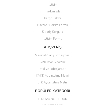
İletişim
6 adet ıp kamera aldım gayet
Yorum Yaz
Hakkımızda
güzel paketlenmiş ama yanında
hediye olarak bu alan kamera
Kargo Takibi
ile 24 izlenmektedir diye küçük
bir tabela olsa daha hoş
Havale Bildirim Formu
olurdu
Sipariş Sorgula
Barış Başaran | 04/07/2026
İletişim Formu
ALIŞVERİŞ
hızlı güvenli bir alışveriş oldu
Mesafeli Satış Sözleşmesi
Yalçın Kaya | 20/06/2026
Gizlilik ve Güvenlik
GÜVENİLİR SİTE
İptal ve İade Şartları
KVKK Aydınlatma Metni
ahmet yiğit | 29/04/2026
ETK Aydınlatma Metni
Aldığım ürün kapalı kutu teslim
POPÜLER KATEGORİ
edildi. Teşekkür ederim.
LENOVO NOTEBOOK
GÜRKAN KETHÜDAOĞLU |
04/04/2026